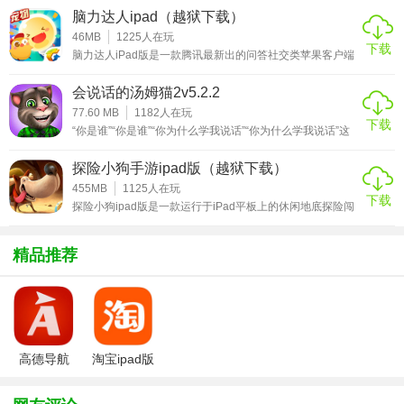
出的三个词中选择一个作为自己的描述对象，随后通过速写
更是融入了新颖有趣的特点，让你在游戏中尽享欢乐。玩家
脑力达人ipad（越狱下载）
的方式将这个词通过画的方式呈现给其他人，猜画者需要根
可以查看自己目前的段位以及当前赛季的排名情况，更有历
与您的好友一较高下，看看谁的猜测技巧更高超。
据画中所给出的提示来猜出那个词，如
史最高成绩可供用户查询。玩家还可以将游戏分享出去，让
46MB
1225
人在玩
下载
你的小伙伴一起加入，分享能获得更多的气球，获得更有利
脑力达人iPad版是一款腾讯最新出的问答社交类苹果客户端
- 炸弹
的作战状态，还等什么，赶紧分享吧。小编这里带来的虫虫
应用，已得到全球知名的问答类游戏QuizUp正版授权，脑力
大作战游戏
达人iPad版系统非常有趣，玩家可以通过回答真心话、发送
会说话的汤姆猫2v5.2.2
被单词难住了？使用炸弹，让猜测更简单。
弹幕、摇话题等方式来赢取相应奖励，还有更多奇特的小人
物等你挑战。在游戏中你可以通过回答各种不同的题型，来
77.60 MB
1182
人在玩
下载
获得相应的等级，提升智商。软件具有海量题库，包含动
“你是谁”“你是谁”“你为什么学我说话”“你为什么学我说话”这
- 推送通知
漫、小说、游戏、娱乐明星、历史军事、音乐、电影、汽车
是会说话的汤姆猫2，它会用用自己特有的声音重复你说的
等二
话，你可以将自己的声音通过它发给朋友哦。还可跟汤姆一
在轮到您绘画或猜测时能收到通知。
探险小狗手游ipad版（越狱下载）
起玩耍，抚摸他、戳戳他，在迷你游戏中向他发起挑战并赢
取金币。这游戏止步于此了么，不是，如果你有心的话还可
455MB
1125
人在玩
下载
以将汤姆打扮的漂漂亮亮的，又或是任何你喜欢的样子。无
游戏测评：
探险小狗ipad版是一款运行于iPad平板上的休闲地底探险闯
聊的时候可以对着它说说话，将心里的不快都和他诉说，这
关手游。探险小狗手游的画面采用美式卡通风格设计，画面
也是一
精美，玩法丰富有趣。游戏中，玩家将操控可爱的小狗不断
由于小编给大家这个版本是免费版本，所以在游戏中绘画的
的收集各种资源，挖地洞，探寻地底的宝藏。本作的操作简
精品推荐
单，采用触屏操控模式，玩家只需要通过控制方向键来引导
颜色只会提供黑、黄、红、蓝四种，而每个初始账号一开始
小狗不断前进，躲避各种陷阱和障碍即可。感兴趣的玩家可
都会获得5个猜词用的提示道具炸弹，猜不中的话可以使用这
以下载体验一下！探险小狗ipad版特色1、一个关于小狗如
何探
个来获取部分信息，如果用完了可以使用金币来购买。你画
我猜ipad版在互动上面做的还是非常的不错的，这里也并不
高德导航
淘宝ipad版
是考验你画功的地方，你随手涂鸦的作品都可以为你和小伙
iphone版
伴们带来欢乐。