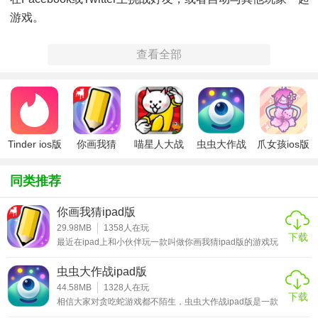
游戏。
-无需绘画技巧！
查看全部
您只需要使用手指和幽默感！动动手指就能创造一幅涂鸦杰
作！
- 丰富的颜色 - 超过50种鲜艳的颜色！
使用颜色组合包将简单的涂鸦变成色彩丰富的杰作。
Tinder ios版
你画我猜
喵星人大战
虫虫大作战
爪女孩ios版
ipad版
破解版ios
ipad版
-回合制游戏
同类推荐
非常适合时间紧张的玩家！按照自己的节奏，依次绘画和猜
你画我猜ipad版
测。
29.98MB
1358
人在玩
下载
- Guess Something
最近在ipad上和小伙伴玩一款叫做你画我猜ipad版的游戏玩
得非常的带劲，游戏虽然简单但是小编特别享受其中猜测图
画的那种神秘感。这款游戏是国外的一款休闲社交类游戏，
参与每周挑战，猜猜来自世界各地玩家所绘图画的意思。完
虫虫大作战ipad版
这国内也是让玩家们赞不绝口的爆笑游戏，游戏的画面有点
成挑战即可赢取炸弹。
类似于一些社交软件的界面，在游戏的同时你也可以结交到
44.58MB
1328
人在玩
下载
一些有意思的朋友。游戏的玩法非常的简单，点击下方菜单
相信大家对贪吃蛇游戏都不陌生，虫虫大作战ipad版是一款
栏中的画笔就可以和大家一起玩，绘画者需要根据系统所给
类似于贪吃蛇的游戏。在这里除了有经典的“贪吃蛇”玩法，
- 排行榜