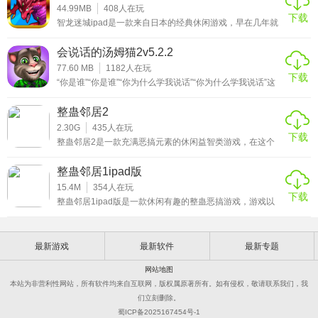
除 Facebook 以外，现在你可以通过别的社交app来邀请小伙
据画中所给出的提示来猜出那个词，如
史最高成绩可供用户查询。玩家还可以将游戏分享出去，让
44.99MB
408
人在玩
下载
你的小伙伴一起加入，分享能获得更多的气球，获得更有利
智龙迷城ipad是一款来自日本的经典休闲游戏，早在几年就
伴并分享自己的大作啦。
的作战状态，还等什么，赶紧分享吧。小编这里带来的虫虫
在国内引起了玩家的注意，目前官方授权腾讯来代理这款作
大作战游戏
品，游戏中加入了口袋妖怪的宠物收集、养成系统，玩法上
会说话的汤姆猫2v5.2.2
更是融入了消除游戏的玩法。游戏的画面采用了日系动漫的
风格，无论是娇小可爱的英雄人物，还是威风凛凛的神兽都
77.60 MB
1182
人在玩
下载
会在上半部分的战斗画面中表现出来，而下半部分则是那些
“你是谁”“你是谁”“你为什么学我说话”“你为什么学我说话”这
圆润精美的属性宝珠。智龙迷城ipad的玩法采用的是消除珠
是会说话的汤姆猫2，它会用用自己特有的声音重复你说的
子来进行
话，你可以将自己的声音通过它发给朋友哦。还可跟汤姆一
整蛊邻居2
起玩耍，抚摸他、戳戳他，在迷你游戏中向他发起挑战并赢
取金币。这游戏止步于此了么，不是，如果你有心的话还可
2.30G
435
人在玩
下载
以将汤姆打扮的漂漂亮亮的，又或是任何你喜欢的样子。无
整蛊邻居2是一款充满恶搞元素的休闲益智类游戏，在这个
聊的时候可以对着它说说话，将心里的不快都和他诉说，这
版本中，有一种幽默的游戏风格，玩家所要做的就是尽可能
也是一
使用隐藏的道具来整蛊自己的邻居，每个关卡中根据不同的
整蛊邻居1ipad版
道具会使邻居产生不同的活力价值，毕竟游戏的目的是让邻
居生气发飙，感兴趣的小伙伴赶紧来下载这款整蛊邻居2游
15.4M
354
人在玩
下载
戏体验吧。
整蛊邻居1ipad版是一款休闲有趣的整蛊恶搞游戏，游戏以
十分经典的卡通动画方式展示，看起来十分滑稽，玩起来非
常的轻松，可以让全家人一起娱乐，但是千万不要以游戏的
方式来对待邻居，游戏人生就是生活，游戏归游戏，就是生
最新游戏
最新软件
最新专题
活，千万不要把游戏当成生活，感兴趣的小伙伴赶紧来下载
这款整蛊邻居1游戏体验吧。
网站地图
本站为非营利性网站，所有软件均来自互联网，版权属原著所有。如有侵权，敬请联系我们，我
们立刻删除。
蜀ICP备2025167454号-1