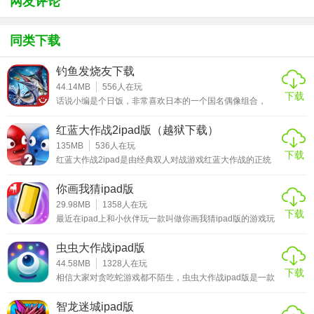
网友评论
更新日志：
V2.8.7更新内容：
同类下载
想知道有哪些星星吗？
钓鱼发烧友下载
44.14MB
556
人在玩
加入这个月的星座主题活动：宇宙巡航，和我们一起探索宇
下载
话说小编是个日饭，非常喜欢日本的一个国名偶像组合，
宙吧！
岚。然后组合里的队长特别特别喜欢钓鱼，经常因为出去钓
鱼把自己晒的特别特别黑，化妆都挡不住的黑。对于钓鱼能
红蓝大作战2ipad版（越狱下载）
新更新：
如此执着，表示不理解，可能是因为小编没有钓过鱼所以不
能体会钓鱼带来的快乐吧。嘛嘛，今天要推荐给大家的一款
135MB
536
人在玩
下载
游戏就是钓鱼发烧友下载，虽说是3D但是整体画面并不是
- 专属的新主题画画类别
红蓝大作战2ipad是由经典双人对战游戏红蓝大作战的正统
3D，而开发商把全部的经费都砸在了钓鱼这个画面上，没
续作，游戏因为画面高清、风格简洁、操作简单容易上手深
错，为什么会有逼真的钓鱼体验？正是因为游戏中从落杆到
受休闲玩家的喜爱，红蓝两色的萌系细菌也是在小朋友心中
- 在 Guess Something 模式中解锁富有挑战性的关卡
你画我猜ipad版
收杆整个过程都非常真实，尤其是鱼儿咬钩时候激起的波
留下了很深的印象。游戏的画面风格还是采用原作的那种简
浪，还有鱼儿挣扎时候的肢体表现，简直是棒！在钓
约风格，不过这次对于这些细菌的形象却是有了更加细致的
29.98MB
1358
人在玩
- 完成任务领取丰富奖励
下载
刻画，游戏采用了全新的软体物理系统，给游戏中的细菌添
最近在ipad上和小伙伴玩一款叫做你画我猜ipad版的游戏玩
加了一种软趴趴的生动视觉感受，让这些细菌显得更有生
得非常的带劲，游戏虽然简单但是小编特别享受其中猜测图
机。
活动限时开放。注意，更多新活动和内容即将推出！
画的那种神秘感。这款游戏是国外的一款休闲社交类游戏，
虫虫大作战ipad版
这国内也是让玩家们赞不绝口的爆笑游戏，游戏的画面有点
类似于一些社交软件的界面，在游戏的同时你也可以结交到
44.58MB
1328
人在玩
祝你在最新的更新中玩得开心，谢谢！
下载
一些有意思的朋友。游戏的玩法非常的简单，点击下方菜单
相信大家对贪吃蛇游戏都不陌生，虫虫大作战ipad版是一款
栏中的画笔就可以和大家一起玩，绘画者需要根据系统所给
类似于贪吃蛇的游戏。在这里除了有经典的“贪吃蛇”玩法，
V2.7.0
出的三个词中选择一个作为自己的描述对象，随后通过速写
更是融入了新颖有趣的特点，让你在游戏中尽享欢乐。玩家
智龙迷城ipad版
的方式将这个词通过画的方式呈现给其他人，猜画者需要根
可以查看自己目前的段位以及当前赛季的排名情况，更有历