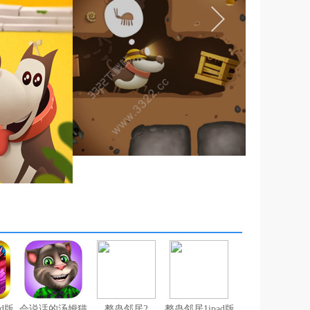
d版
会说话的汤姆猫2v5.2.2
整蛊邻居2
整蛊邻居1ipad版