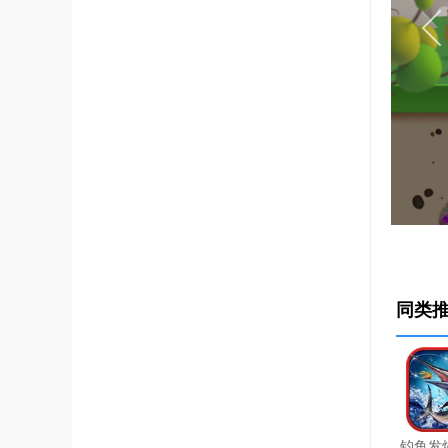
同类
钓鱼发