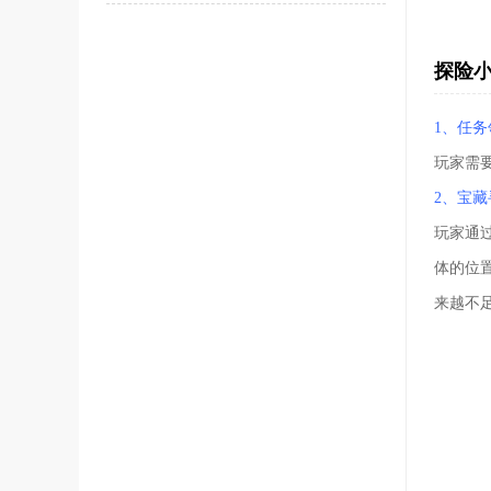
探险
1、任务
玩家需
2、宝藏
玩家通
体的位
来越不