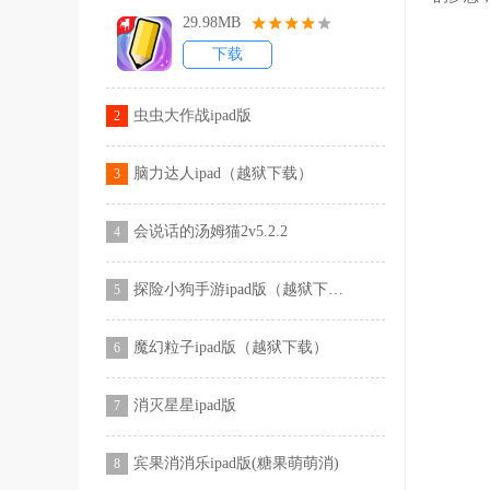
29.98MB
下载
虫虫大作战ipad版
2
脑力达人ipad（越狱下载）
3
会说话的汤姆猫2v5.2.2
4
探险小狗手游ipad版（越狱下载）
5
魔幻粒子ipad版（越狱下载）
6
消灭星星ipad版
7
宾果消消乐ipad版(糖果萌萌消)
8