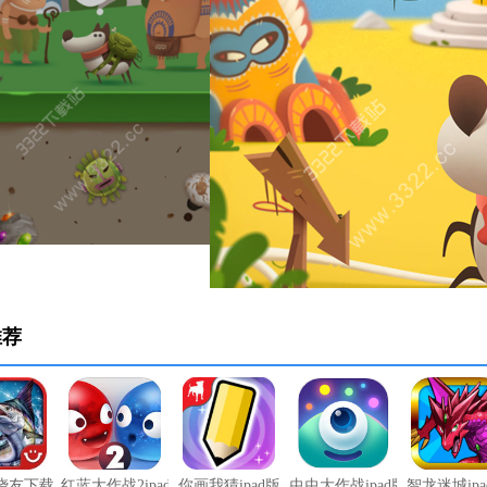
推荐
烧友下载
红蓝大作战2ipad版（越狱下载）
你画我猜ipad版
虫虫大作战ipad版
智龙迷城ipa