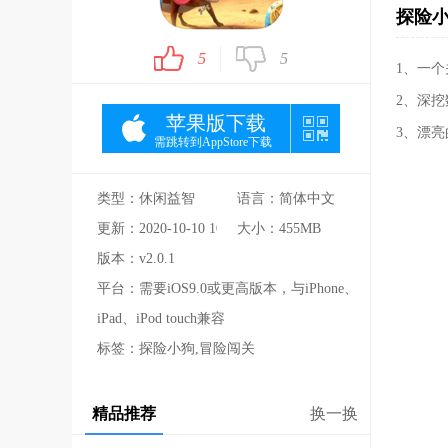
探险小
5
5
1、一
2、深
苹果版下载
3、漂
需跳转到AppStore下载
类型：休闲益智
语言：简体中文
更新：2020-10-10 10:53:24
大小：455MB
版本：v2.0.1
平台：需要iOS9.0或更高版本，与iPhone、
iPad、iPod touch兼容
标签：探险小狗,冒险闯关
精品推荐
换一换