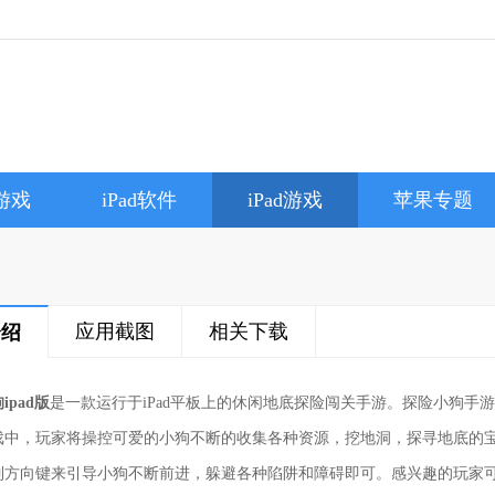
e游戏
iPad软件
iPad游戏
苹果专题
应用截图
相关下载
介绍
ipad版
是一款运行于iPad平板上的休闲地底探险闯关手游。探险小狗
戏中，玩家将操控可爱的小狗不断的收集各种资源，挖地洞，探寻地底的
制方向键来引导小狗不断前进，躲避各种陷阱和障碍即可。感兴趣的玩家