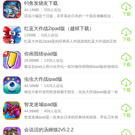
使用隐藏的道具来整蛊自己的邻居，每个关卡中根据不同的
钓鱼发烧友下载
★整蛊邻居2攻略指南
道具会使邻居产生不同的活力价值，毕竟游戏的目的是让邻
居生气发飙，感兴趣的小伙伴赶紧来下载这款整蛊邻居2游
44.14MB
556
人在玩
下载
戏体验吧。
话说小编是个日饭，非常喜欢日本的一个国名偶像组合，
全体登船
岚。然后组合里的队长特别特别喜欢钓鱼，经常因为出去钓
鱼把自己晒的特别特别黑，化妆都挡不住的黑。对于钓鱼能
(这一集中邻居不经过左下和右下){4/4}
红蓝大作战2ipad版（越狱下载）
如此执着，表示不理解，可能是因为小编没有钓过鱼所以不
能体会钓鱼带来的快乐吧。嘛嘛，今天要推荐给大家的一款
135MB
536
人在玩
下载
1、打开右下的箱子,取出香皂放入右上的水滩中,邻居将被滑
游戏就是钓鱼发烧友下载，虽说是3D但是整体画面并不是
红蓝大作战2ipad是由经典双人对战游戏红蓝大作战的正统
3D，而开发商把全部的经费都砸在了钓鱼这个画面上，没
续作，游戏因为画面高清、风格简洁、操作简单容易上手深
倒; 场景1
错，为什么会有逼真的钓鱼体验？正是因为游戏中从落杆到
受休闲玩家的喜爱，红蓝两色的萌系细菌也是在小朋友心中
你画我猜ipad版
收杆整个过程都非常真实，尤其是鱼儿咬钩时候激起的波
留下了很深的印象。游戏的画面风格还是采用原作的那种简
2、从左下的小手袋中取出发夹打开工具柜，取出瑞士军刀和
浪，还有鱼儿挣扎时候的肢体表现，简直是棒！在钓
约风格，不过这次对于这些细菌的形象却是有了更加细致的
29.98MB
1358
人在玩
下载
刻画，游戏采用了全新的软体物理系统，给游戏中的细菌添
管道扳手，把瑞士军刀使用于左上的餐桌邻居将压倒桌子;
最近在ipad上和小伙伴玩一款叫做你画我猜ipad版的游戏玩
加了一种软趴趴的生动视觉感受，让这些细菌显得更有生
得非常的带劲，游戏虽然简单但是小编特别享受其中猜测图
机。
画的那种神秘感。这款游戏是国外的一款休闲社交类游戏，
3、从箱子中再取出一块香皂并放入水滩，用扳手打开甲板扶
虫虫大作战ipad版
这国内也是让玩家们赞不绝口的爆笑游戏，游戏的画面有点
手门，邻居将被滑入海中;
类似于一些社交软件的界面，在游戏的同时你也可以结交到
44.58MB
1328
人在玩
下载
一些有意思的朋友。游戏的玩法非常的简单，点击下方菜单
相信大家对贪吃蛇游戏都不陌生，虫虫大作战ipad版是一款
栏中的画笔就可以和大家一起玩，绘画者需要根据系统所给
类似于贪吃蛇的游戏。在这里除了有经典的“贪吃蛇”玩法，
4、检查左上装面条的锅，把酱汁意大利面使用于船长帽，邻
出的三个词中选择一个作为自己的描述对象，随后通过速写
更是融入了新颖有趣的特点，让你在游戏中尽享欢乐。玩家
智龙迷城ipad版
居将被糊上一头的酱汁。
的方式将这个词通过画的方式呈现给其他人，猜画者需要根
可以查看自己目前的段位以及当前赛季的排名情况，更有历
据画中所给出的提示来猜出那个词，如
史最高成绩可供用户查询。玩家还可以将游戏分享出去，让
44.99MB
409
人在玩
下载
你的小伙伴一起加入，分享能获得更多的气球，获得更有利
秘密进攻
智龙迷城ipad是一款来自日本的经典休闲游戏，早在几年就
的作战状态，还等什么，赶紧分享吧。小编这里带来的虫虫
在国内引起了玩家的注意，目前官方授权腾讯来代理这款作
大作战游戏
品，游戏中加入了口袋妖怪的宠物收集、养成系统，玩法上
(这一集中邻居不经过左上和左下){5/5}
会说话的汤姆猫2v5.2.2
更是融入了消除游戏的玩法。游戏的画面采用了日系动漫的