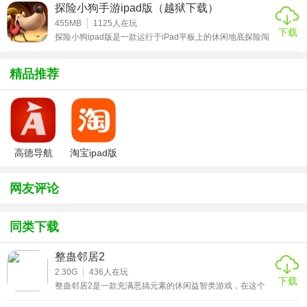
话，你可以将自己的声音通过它发给朋友哦。还可跟汤姆一
主要是按照导演的指示来,但是如果要拿奖杯的话就得连贯的
探险小狗手游ipad版（越狱下载）
起玩耍，抚摸他、戳戳他，在迷你游戏中向他发起挑战并赢
执行,不要耽误时间,否则老头的怒槽就会下降,呵呵.在用了扳
取金币。这游戏止步于此了么，不是，如果你有心的话还可
455MB
1125
人在玩
下载
以将汤姆打扮的漂漂亮亮的，又或是任何你喜欢的样子。无
探险小狗ipad版是一款运行于iPad平板上的休闲地底探险闯
手和肥皂之后,马上去把面条弄到帽子里,这样就OK了.
聊的时候可以对着它说说话，将心里的不快都和他诉说，这
关手游。探险小狗手游的画面采用美式卡通风格设计，画面
也是一
精美，玩法丰富有趣。游戏中，玩家将操控可爱的小狗不断
第2关
的收集各种资源，挖地洞，探寻地底的宝藏。本作的操作简
精品推荐
单，采用触屏操控模式，玩家只需要通过控制方向键来引导
小狗不断前进，躲避各种陷阱和障碍即可。感兴趣的玩家可
物品： 鱼翅(垃圾箱),电鳗(水族箱,需要水桶),水桶(用来装电
以下载体验一下！探险小狗ipad版特色1、一个关于小狗如
鳗),锯子-剑鱼?头(广告牌),水草(左下角),竹竿(中上),螃蟹(需要
何探
竹竿) 流程: 等老头上楼后,先去弄倒耙子,再把水草放在上面,然
后把螃蟹放到冰镇桶(放啤酒的)里,然后马上回到左边把鲨鱼翅
高德导航
淘宝ipad版
装在玩具潜艇上,然后上到左上,等老头下去后马上到右上,把电
iphone版
鳗倒到池塘里,用锯子把栏杆做手脚,收工~
网友评论
第3关
同类下载
物品： 尼龙袜(右下提包里),辣椒酱(小食店),炮弹(右上),润滑油
(右上),扳手(左上工具包 流程： 等老头结束演讲，对发电机使
整蛊邻居2
用尼龙袜-〉在厕纸上使用辣椒酱-〉在火箭把手上使用润滑
2.30G
436
人在玩
下载
整蛊邻居2是一款充满恶搞元素的休闲益智类游戏，在这个
油-〉在西瓜上使用炮弹-〉在自行车上使用扳手
版本中，有一种幽默的游戏风格，玩家所要做的就是尽可能