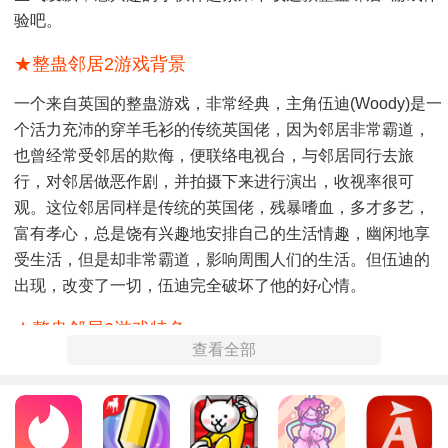
验吧。
★整蛊邻居2游戏背景
一个来自英国的整蛊游戏，非常经典，主角伍迪(Woody)是一
个活力充沛的穿羊毛衫的传统英国佬，因为邻居非常霸道，
也曾经常受邻居的欺侮，便联络电视台，与邻居同行去旅
行，对邻居做恶作剧，并拍摄下来进行演出，收视率很可
观。这位邻居同样是传统的英国佬，残暴嗜血，多才多艺，
富有孝心，总是饶有兴趣地安排自己的生活情趣，幽闲地享
受生活，但是却非常霸道，影响周围人们的生活。但伍迪的
出现，改变了一切，伍迪完全破坏了他的好心情。
★整蛊邻居2游戏特色
查看全部
1、在原有的整蛊玩法基础上，全新加入了通过恶搞自己的邻
居来提高电视节目的收视率;
2、提供有超多令人觉得紧张刺激的地图关卡供给玩家进行挑