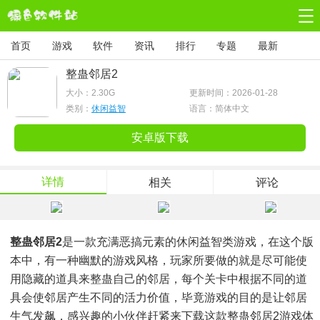
首页
游戏
软件
资讯
排行
专题
最新
整蛊邻居2
大小：
2.30G
更新时间：2026-01-28
类别：
休闲益智
语言：简体中文
安卓版下载
详情
相关
评论
整蛊邻居2
是一款充满恶搞元素的休闲益智类游戏，在这个版
本中，有一种幽默的游戏风格，玩家所要做的就是尽可能使
用隐藏的道具来整蛊自己的邻居，每个关卡中根据不同的道
具会使邻居产生不同的活力价值，毕竟游戏的目的是让邻居
生气发飙，感兴趣的小伙伴赶紧来下载这款整蛊邻居2游戏体