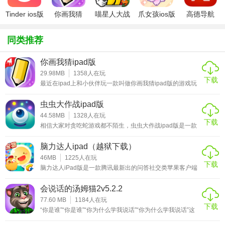
战，整蛊的时候一定不能被发现;
Tinder ios版
你画我猜
喵星人大战
爪女孩ios版
高德导航
3、大量不同功效的物品可以使用，碰到不知道怎么使用的物
ipad版
破解版ios
iphone版
品，点击黄色按钮就可以查看用法。
同类推荐
★整蛊邻居2游戏优势
你画我猜ipad版
29.98MB
1358
人在玩
-14个新的棘手和高度详细的无政府状态流行的“来自地狱的邻
下载
最近在ipad上和小伙伴玩一款叫做你画我猜ipad版的游戏玩
居秀”
得非常的带劲，游戏虽然简单但是小编特别享受其中猜测图
画的那种神秘感。这款游戏是国外的一款休闲社交类游戏，
虫虫大作战ipad版
这国内也是让玩家们赞不绝口的爆笑游戏，游戏的画面有点
-中国、印度、墨西哥和邮轮上的6个不同地点
类似于一些社交软件的界面，在游戏的同时你也可以结交到
44.58MB
1328
人在玩
下载
一些有意思的朋友。游戏的玩法非常的简单，点击下方菜单
相信大家对贪吃蛇游戏都不陌生，虫虫大作战ipad版是一款
-5个以上的新人物和众多的动物
栏中的画笔就可以和大家一起玩，绘画者需要根据系统所给
类似于贪吃蛇的游戏。在这里除了有经典的“贪吃蛇”玩法，
出的三个词中选择一个作为自己的描述对象，随后通过速写
更是融入了新颖有趣的特点，让你在游戏中尽享欢乐。玩家
脑力达人ipad（越狱下载）
的方式将这个词通过画的方式呈现给其他人，猜画者需要根
-新的酷炫音轨反映了我们的人物所访问的国家
可以查看自己目前的段位以及当前赛季的排名情况，更有历
据画中所给出的提示来猜出那个词，如
史最高成绩可供用户查询。玩家还可以将游戏分享出去，让
46MB
1225
人在玩
下载
你的小伙伴一起加入，分享能获得更多的气球，获得更有利
脑力达人iPad版是一款腾讯最新出的问答社交类苹果客户端
的作战状态，还等什么，赶紧分享吧。小编这里带来的虫虫
应用，已得到全球知名的问答类游戏QuizUp正版授权，脑力
大作战游戏
达人iPad版系统非常有趣，玩家可以通过回答真心话、发送
会说话的汤姆猫2v5.2.2
★整蛊邻居2游戏玩法
弹幕、摇话题等方式来赢取相应奖励，还有更多奇特的小人
物等你挑战。在游戏中你可以通过回答各种不同的题型，来
77.60 MB
1184
人在玩
下载
获得相应的等级，提升智商。软件具有海量题库，包含动
第1关
“你是谁”“你是谁”“你为什么学我说话”“你为什么学我说话”这
漫、小说、游戏、娱乐明星、历史军事、音乐、电影、汽车
是会说话的汤姆猫2，它会用用自己特有的声音重复你说的
等二