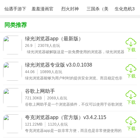
4、安全私密：采用全新Chromium73内核和双重加密技术，
仙遇手游下
羞羞漫画官
烈火封神
三国杀（美
生化危机3
为注册、访问、P2P、密码货币等提供强大防护。
载
方版v1.0.1
化包绅士奶
绅士mod
杀版）
同类推荐
5、海外资讯：查阅海外留学信息、国外大学公开课及教学资
源，便于青少年学习国际学科知识、开阔视野看世界。丰富
绿光浏览器app（最新版）
的海外资源和信息，收发Gmail、hotmail，便于外贸、跨境
26.9
23078
人在玩
下载
营销人士轻松办公，满足海外追星追剧、蓝光高清视频、二
绿光浏览器破解版这是一款免费使用的浏览器，绿光浏览器
app是一款非常给力的手机浏览互联网资源的神器软件，用
次元动画新番、海外游戏、国际局势、国外文献、房产金融
这款浏览器可以在线搜索各种的新闻资讯，还能看到一些优
绿光浏览器专业版 v3.0.0.1038
秀地新闻资源、这款软件都可以通过资源的搜索进入你想看
投资等丰富需求。
的内容，无痕迹的浏览模式让你观看起来更加舒适，让你上
44.06
10899
人在玩
下载
网更加的快速，体验不一样的上网感觉，
绿光浏览器能够为用户时时的提供安全浏览、而且稳定也非
6、线上客服：用户在使用过程中遇到任何困难或问题，请联
常的私密，你使用过程中如果有看到私密的网络连接功能，
系绿光的专业客服团队获得帮助，将热情耐心地为您提供专
一键开启极速的上网功能，可一键开启极速上网功能，网络
谷歌上网助手
访问稳定不会出现断连，搜索功能十分的丰富，能够快捷的
业的服务。
查找需要的资源，还能为用户屏蔽所有的广告，给您带来极
721.30KB
2069
人在玩
下载
速的上网体验，有需要朋友使用时，可以自由查看留学信
谷歌上网助手是一个浏览器插件，不仅可以使用于谷歌浏览
息、国外公开课、国际资讯，也能轻松办公，满足外贸、营
【绿光浏览器app亮点】
器，几乎可以适用所有的浏览器，可以解决chrome扩展无法
销人士的工作需求，一款优秀的上网浏览器。
自动更新的问题，可以将网页的url转换成二维码，
夸克浏览器app（官方版）v3.4.2.115
1、全球60多个国家一级地区5000多台服务器，覆盖的范围
121.22MB
1120
人在玩
下载
极广。
夸克浏览器app是一款非常方便，而且也是非常便捷使用的
手机浏览器，原名极简浏览器，夸克浏览器app虽然改名