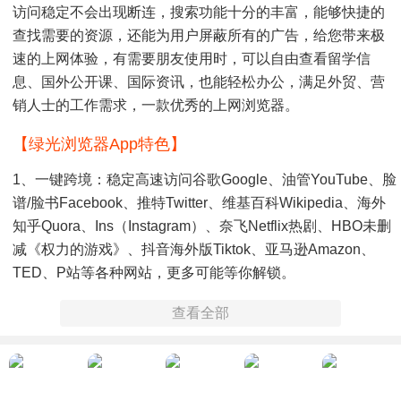
访问稳定不会出现断连，搜索功能十分的丰富，能够快捷的
查找需要的资源，还能为用户屏蔽所有的广告，给您带来极
速的上网体验，有需要朋友使用时，可以自由查看留学信
息、国外公开课、国际资讯，也能轻松办公，满足外贸、营
销人士的工作需求，一款优秀的上网浏览器。
【绿光浏览器app特色】
1、一键跨境：稳定高速访问谷歌Google、油管YouTube、脸
谱/脸书Facebook、推特Twitter、维基百科Wikipedia、海外
知乎Quora、ins（instagram）、奈飞Netflix热剧、HBO未删
减《权力的游戏》、抖音海外版tiktok、亚马逊Amazon、
TED、P站等各种网站，更多可能等你解锁。
2、稳定高速：多个境内外节点，智能选择最优链路，看高清
查看全部
视频不掉线。界面简洁，一键链接，操作简单快捷。
3、特别优惠：注册即享免费高速会员体验，签到更可续领免
费加速时长。支持所有系统，设备同步无压力。