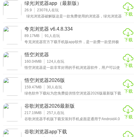
一键开启极速的上网功能，可一键开启极速上网功能，网络
绿光浏览器app（最新版）
访问稳定不会出现断连，搜索功能十分的丰富，能够快捷的
查找需要的资源，还能为用户屏蔽所有的广告，给您带来极
26.9
23078
人在玩
下载
速的上网体验，有需要朋友使用时，可以自由查看留学信
绿光浏览器破解版这是一款免费使用的浏览器，绿光浏览器
息、国外公开课、国际资讯，也能轻松办公，满足外贸、营
app是一款非常给力的手机浏览互联网资源的神器软件，用
销人士的工作需求，一款优秀的上网浏览器。
这款浏览器可以在线搜索各种的新闻资讯，还能看到一些优
夸克浏览器 v6.4.8.334
秀地新闻资源、这款软件都可以通过资源的搜索进入你想看
的内容，无痕迹的浏览模式让你观看起来更加舒适，让你上
89.17MB
91
人在玩
下载
网更加的快速，体验不一样的上网感觉，
夸克浏览器官方下载手机版app软件，是一款费一款坚持极
简理念的非常专业好用的浏览器app，这款软件能够带给用
户全新的浏览体验，这款软件让你感受到了极致的视觉冲击
悟空浏览器
感，为用户带来了极致的使用体验，在这里可以感受到更多
的精彩内容。喜欢手机浏览器的用户可以来下载。
160.04MB
124
人在玩
下载
悟空浏览器是一款非常好用的手机浏览器软件，用户可以使
用悟空浏览器手机版下载安装这款软件快速获取附近的热门
网站，让用户在使用手机的时候更加的方便，用户还可以在
悟空浏览器2026版
这里直接搜索手机中的网站，为你提供更加快速的搜索方
式，使用非常的方便，感兴趣的用户可以下载体验
159.47MB
30
人在玩
下载
绿色软件下载站为您免费提供悟空浏览器2026版最新版下载
安装。悟空浏览器官方正版软件还内设了赚金币领现金活
动，在此活动中你可以通过看视频、看小说、看文章、签
谷歌浏览器2026最新版
到、邀请好友等方式来获得金币，并且只要当金币达到一定
的数额时，它就会自动转变为现金，然后你就可以将其提
217.19MB
257
人在玩
下载
现，十分的不错，基于个性化推荐算法，打造集免费小说、
谷歌浏览器手机版下载安装到手机桌面是通用于Android4.0
内容视频和图文资讯为一体的浏览器平台，支持设置为默认
以上平板电脑和手机设备上的Chrome浏览器，Google
浏览器！
Chrome浏览器不仅在桌面设备上表现卓越，在Android手机
谷歌浏览器app下载
和平板电脑上也可让您畅享快速流畅的浏览体验。借助