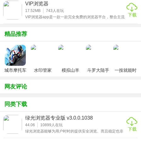
了，但还是延续早前的极简概念，虽然简洁，但是在功能上
2、用户使用的过程中若是出现一些困难和问题可以联系专业
VIP浏览器
一点也不逊色，比很多浏览器更好用，在新版的夸克浏览器
的客服团队，为您提供专业的服务。
app中，用户一打开界面的第一感受就是设计风格简约，界
17.52MB
743
人在玩
下载
面清爽，而且夸克浏览器app内置多引擎，运用起来的速度
VIP浏览器app是一款一款完全免费的浏览器平台，整合主流
那是非常快。喜欢的可以下载尝试一下。
3、帮助用户在这里解决为止受限无法访问的问题，让用户能
的移动搜索引擎，使搜索视频变得容易，用户可以在各大视
频网上直接看视频，普通视频可以自动去广告，VIP视频可
够放心的上网浏览。
以直接看，也可以收藏视频，追逐电视剧变得容易。用户可
精品推荐
以通过软件进入任何一个视频网站，点击任何一个会员影片
4、绿光浏览器专业版最新版下载_绿光浏览器专业版
即可观看。
V3.0.0.1038、每一个版本都是不错的体验。
5、互联网发展到今天、各种各样的格式文件、或是各种各样
的病毒文件，让我们上网经常遇到困难，下载这款浏览器
城市摩托车
水印管家
模拟山羊
斗罗大陆手
一按就能时
竞赛
v3.1
游破解版无
停的怀表汉
后，你就没有这些烦恼了。
限钻石
化安卓版
网友评论
同类下载
绿光浏览器专业版 v3.0.0.1038
44.06
10899
人在玩
下载
绿光浏览器能够为用户时时的提供安全浏览、而且稳定也非
常的私密，你使用过程中如果有看到私密的网络连接功能，