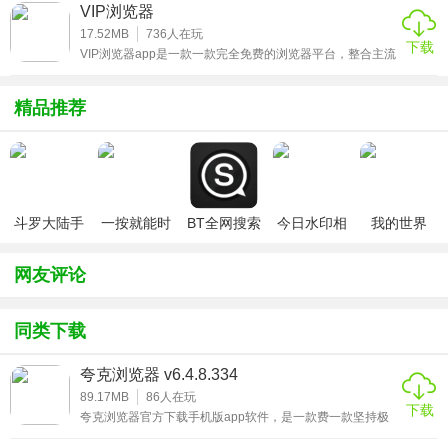
了，但还是延续早前的极简概念，虽然简洁，但是在功能上
VIP浏览器
一点也不逊色，比很多浏览器更好用，在新版的夸克浏览器
app中，用户一打开界面的第一感受就是设计风格简约，界
17.52MB
736
人在玩
下载
面清爽，而且夸克浏览器app内置多引擎，运用起来的速度
VIP浏览器app是一款一款完全免费的浏览器平台，整合主流
那是非常快。喜欢的可以下载尝试一下。
的移动搜索引擎，使搜索视频变得容易，用户可以在各大视
频网上直接看视频，普通视频可以自动去广告，VIP视频可
以直接看，也可以收藏视频，追逐电视剧变得容易。用户可
精品推荐
以通过软件进入任何一个视频网站，点击任何一个会员影片
即可观看。
斗罗大陆手
一按就能时
BT全网搜索
今日水印相
我的世界
游破解版无
停的怀表汉
机（考勤打
（七日杀
限钻石
化安卓版
卡作弊版）
mod）
网友评论
同类下载
夸克浏览器 v6.4.8.334
89.17MB
86
人在玩
下载
夸克浏览器官方下载手机版app软件，是一款费一款坚持极
简理念的非常专业好用的浏览器app，这款软件能够带给用