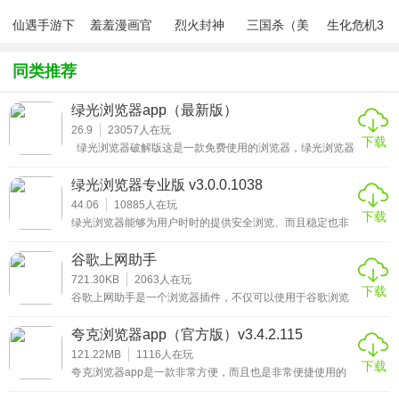
仙遇手游下
羞羞漫画官
烈火封神
三国杀（美
生化危机3
2、拥有极简的设计，给你最纯粹的浏览体验;
载
方版v1.0.1
化包绅士奶
绅士mod
杀版）
3、用户可以在这里看到最新最热的新闻。
同类推荐
绿光浏览器app（最新版）
26.9
23057
人在玩
下载
绿光浏览器破解版这是一款免费使用的浏览器，绿光浏览器
app是一款非常给力的手机浏览互联网资源的神器软件，用
这款浏览器可以在线搜索各种的新闻资讯，还能看到一些优
绿光浏览器专业版 v3.0.0.1038
秀地新闻资源、这款软件都可以通过资源的搜索进入你想看
的内容，无痕迹的浏览模式让你观看起来更加舒适，让你上
44.06
10885
人在玩
下载
网更加的快速，体验不一样的上网感觉，
绿光浏览器能够为用户时时的提供安全浏览、而且稳定也非
常的私密，你使用过程中如果有看到私密的网络连接功能，
一键开启极速的上网功能，可一键开启极速上网功能，网络
谷歌上网助手
访问稳定不会出现断连，搜索功能十分的丰富，能够快捷的
查找需要的资源，还能为用户屏蔽所有的广告，给您带来极
721.30KB
2063
人在玩
下载
速的上网体验，有需要朋友使用时，可以自由查看留学信
谷歌上网助手是一个浏览器插件，不仅可以使用于谷歌浏览
息、国外公开课、国际资讯，也能轻松办公，满足外贸、营
器，几乎可以适用所有的浏览器，可以解决chrome扩展无法
销人士的工作需求，一款优秀的上网浏览器。
自动更新的问题，可以将网页的url转换成二维码，
夸克浏览器app（官方版）v3.4.2.115
121.22MB
1116
人在玩
下载
夸克浏览器app是一款非常方便，而且也是非常便捷使用的
手机浏览器，原名极简浏览器，夸克浏览器app虽然改名