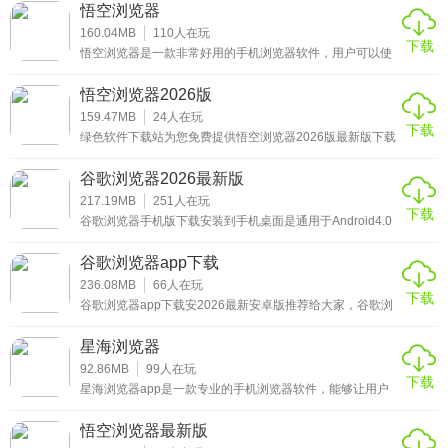
户全新的浏览体验，这款软件让你感受到了极致的视觉冲击
悟空浏览器
感，为用户带来了极致的使用体验，在这里可以感受到更多
的精彩内容。喜欢手机浏览器的用户可以来下载。
160.04MB
110
人在玩
下载
悟空浏览器是一款非常好用的手机浏览器软件，用户可以使
用悟空浏览器手机版下载安装这款软件快速获取附近的热门
网站，让用户在使用手机的时候更加的方便，用户还可以在
悟空浏览器2026版
这里直接搜索手机中的网站，为你提供更加快速的搜索方
式，使用非常的方便，感兴趣的用户可以下载体验
159.47MB
24
人在玩
下载
绿色软件下载站为您免费提供悟空浏览器2026版最新版下载
安装。悟空浏览器官方正版软件还内设了赚金币领现金活
动，在此活动中你可以通过看视频、看小说、看文章、签
谷歌浏览器2026最新版
到、邀请好友等方式来获得金币，并且只要当金币达到一定
的数额时，它就会自动转变为现金，然后你就可以将其提
217.19MB
251
人在玩
下载
现，十分的不错，基于个性化推荐算法，打造集免费小说、
谷歌浏览器手机版下载安装到手机桌面是通用于Android4.0
内容视频和图文资讯为一体的浏览器平台，支持设置为默认
以上平板电脑和手机设备上的Chrome浏览器，Google
浏览器！
Chrome浏览器不仅在桌面设备上表现卓越，在Android手机
谷歌浏览器app下载
和平板电脑上也可让您畅享快速流畅的浏览体验。借助
Google Chrome，您可以通过标签页同步功能接着浏览在其
236.08MB
66
人在玩
下载
他设备上打开的网页、通过语音进行搜索，并可在浏览时节
谷歌浏览器app下载安2026最新安卓版推荐给大家，谷歌浏
省多达50%的数据流量。
览器手机版是一款享誉全球的浏览器，手机端能够适应用户
的多种需求，界面设计简洁，拥有极速的浏览速度，超多功
星海浏览器
能特别实用!
92.86MB
99
人在玩
下载
星海浏览器app是一款专业的手机浏览器软件，能够让用户
自己享受到上网冲浪的便捷，整个界面都是清爽干净的，让
你在浏览网页的时候感觉流畅，各种功能可以随意使用，感
悟空浏览器最新版
兴趣的朋友可以下载试试。