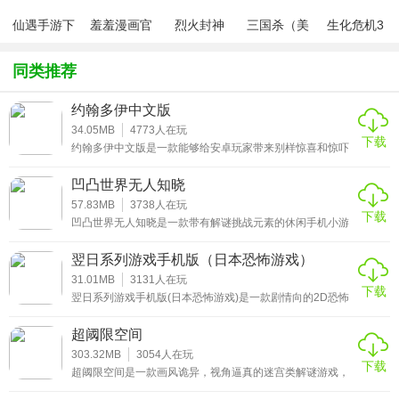
仙遇手游下
羞羞漫画官
烈火封神
三国杀（美
生化危机3
森林生存最新版游戏点评：
载
方版v1.0.1
化包绅士奶
绅士mod
杀版）
了解到许多的秘密，慢慢的各种不同的情节都会不断的向你
同类推荐
敞开，让你从游戏中领略到更加真实的黑暗中神秘生活，玩
约翰多伊中文版
家需要有足够的智慧来让你应对每一个挑战，顺利的逃离这
34.05MB
4773
人在玩
个死亡世界。
下载
约翰多伊中文版是一款能够给安卓玩家带来别样惊喜和惊吓
的密室逃脱类汉化手游，在这个虚构的世界里玩家将会体验
一场绝无仅有的恐怖探索旅程，各种恐怖的冒险元素都将会
凹凸世界无人知晓
在小伙伴们深入剧情的时候逐一被解锁，可能你会被突然拖
入无尽的黑暗，又可能你会被一只枯骨般的双手摔倒墙上，
57.83MB
3738
人在玩
下载
一切皆有可能!
凹凸世界无人知晓是一款带有解谜挑战元素的休闲手机小游
戏，在这里会有超多有趣精彩的故事发生，等待着玩家去体
验，各种全新的互动元素和剧情设定会带给朋友们，让每一
翌日系列游戏手机版（日本恐怖游戏）
个进入闯关的小伙伴拥有与众不同的冒险之旅。
31.01MB
3131
人在玩
下载
翌日系列游戏手机版(日本恐怖游戏)是一款剧情向的2D恐怖
解谜游戏。故事是在日本的昭和年代发生的，你将扮演一个
放学回家的小女孩，在乘坐地铁的路上会遇到五花八门的灵
超阈限空间
异想象，音效十分的惊悚，如果你自认为是一个胆大的小伙
伴，那就开启你的挑战吧!
303.32MB
3054
人在玩
下载
超阈限空间是一款画风诡异，视角逼真的迷宫类解谜游戏，
在这个超现实的幻想空间中，玩家将会面临各种谜题，想要