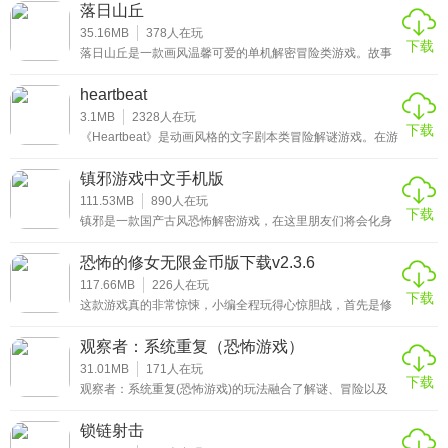
擎场景，带给您真实的画面环境和背景配音，玩家将在这阴
落日山丘
森恐怖的城市中，探索属于你的秘密。超现实的游戏，容纳
了当今世界所有未解之谜，让你觉得自己身处一个恐怖的第
35.16MB
378
人在玩
下载
三世界。感兴趣的小伙伴千万不要错过这款森林生存最新版
落日山丘是一款画风温馨可爱的单机解密冒险类游戏。故事
游戏哦。
围绕着一名在战争结束后退伍开始写作的小说家在旅途中的
所见所闻，你将会与他一起踏上探望昔日战友的旅程，在路
heartbeat
上会遇到各种有趣的人和事，通过解决谜题的方式，逐渐体
会到生活的百态。
3.1MB
2328
人在玩
下载
《Heartbeat》是动画风格的文字剧本类冒险解谜游戏。在游
戏中，你将成为市长，在科技快速发达的时代中，人类的肉
体和器官可以被机器取代，但突如其来的电子病毒给人们原
镇邪游戏中文手机版
本平静的生活带来了毁灭性的灾难，你也逃不掉。
111.53MB
890
人在玩
下载
镇邪是一款国产古风恐怖解密游戏，在这里朋友们将会化身
小道士，去深入体验一次身临其境的密室逃脱之旅。在这个
拟真的世界中你可以通过主人公的视角去自由的进行探索，
恐怖的修女无限金币版下载v2.3.6
通过各种解谜来推动剧情的发展，并从中挖掘出关于这个古
老地方的神秘过往。
117.66MB
226
人在玩
下载
这款游戏真的非常惊悚，小编全程玩得心惊胆战，首先是修
女咧着嘴龇着牙的形象非常吓人，其实是游戏难度不低，只
要你不小心碰到柜子墙壁之类的东西，修女就会来追你了，
观察者：系统重复（恐怖游戏）
而且还是拿着刀啊榔头啊之类的工具追你，画面实在太真实
了，搭配着诡异刺激的音效，玩家的代入感简直不要太强。
31.01MB
171
人在玩
下载
小编测试的时候，由于惊吓过度，实在没那个胆子玩到结
观察者：系统重复(恐怖游戏)的玩法融合了解谜、冒险以及
局，玩家可以自行体验。
科幻元素的游戏。在这个恐怖阴森的世界中玩家扮演的角色
是一个特殊的心理侦探，时刻保持清醒，利用自己的能力，
锁链射击
通过梦境来窃取人内心的秘密，利用把找到的秘密和线索连