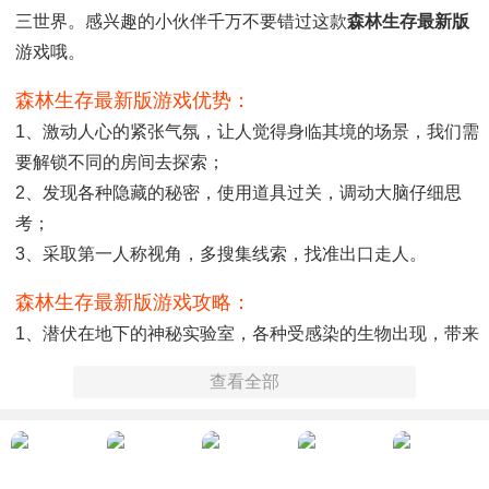
三世界。感兴趣的小伙伴千万不要错过这款
森林生存最新版
游戏哦。
森林生存最新版游戏优势：
1、激动人心的紧张气氛，让人觉得身临其境的场景，我们需
要解锁不同的房间去探索；
2、发现各种隐藏的秘密，使用道具过关，调动大脑仔细思
考；
3、采取第一人称视角，多搜集线索，找准出口走人。
森林生存最新版游戏攻略：
1、潜伏在地下的神秘实验室，各种受感染的生物出现，带来
的伤害会特别大；
查看全部
2、作出的反应是常人无法理解的，身边出现的危机感时时刻
刻都在发生，整体效果非常好；
3、灵活多变的运用你的战术，找出更多的幸存者共同参与，
携手共进才能获胜。