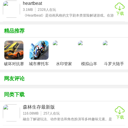
解开它们获得下一个关卡的邀请券，就必须从纵深与透视的
heartbeat
模糊关系下手，探索这个不可思议的世界，解决看似无解的
难题。
3.1MB
2328
人在玩
下载
《Heartbeat》是动画风格的文字剧本类冒险解谜游戏。在游
戏中，你将成为市长，在科技快速发达的时代中，人类的肉
体和器官可以被机器取代，但突如其来的电子病毒给人们原
本平静的生活带来了毁灭性的灾难，你也逃不掉。
精品推荐
破坏对抗赛
城市摩托车
水印管家
模拟山羊
斗罗大陆手
车
竞赛
v3.1
游破解版无
限钻石
网友评论
同类下载
森林生存最新版
116.08MB
257
人在玩
下载
融合了解谜玩法、动作射击和角色扮演等多种趣味元素。是
一款采用第一人称视角的冒险解谜游戏，拥有真实的虚幻引