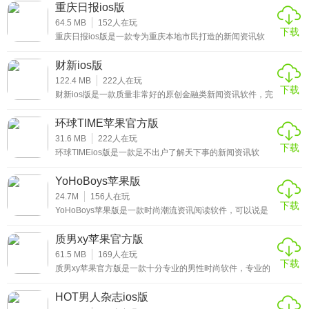
广大用户们带来更好的新闻阅读体验，用户们可以在这里更
重庆日报ios版
5、炫酷
好的阅读各种最新的新闻资讯。平台为广大用户带来了丰富
的新闻信资讯容和更精致的布局设计，让用户获得更好的新
64.5 MB
152
人在玩
下载
闻信息阅读体验，感兴趣的小伙伴赶紧来下载这款人民日报
音频、视频、3D动画，炫酷时尚的表现形式，让新闻更加“好
重庆日报ios版是一款专为重庆本地市民打造的新闻资讯软
少年客户端ios版体验吧。
件，平台整合了新闻资讯、生活旅游、民生热点、精彩视
玩”;
频、电子商务等信息服务于一体，可以为广大重庆用户们24
财新ios版
小时更新最新的重庆本地新闻，及时推送各类突发新闻，信
6、服务
息全面，让你足不出户就可以抢先知道最新的新闻热点，感
122.4 MB
222
人在玩
下载
兴趣的小伙伴赶紧来下载这款重庆日报ios版体验吧。
财新ios版是一款质量非常好的原创金融类新闻资讯软件，完
整、深入、及时、准确的财经新闻及信息信息，为中国政
政务服务、生活服务全新上线，支持城市定 位，将所需服务
界、金融界、产业界、学术界等社会精英提供日常所需的优
环球TIME苹果官方版
送到您手边;
质、全方位金融信息服务，让广大用户可以足不出户了解天
下的金融事件，轻松掌握最新的金融类新闻资讯，感兴趣的
31.6 MB
222
人在玩
下载
小伙伴赶紧来下载这款财新ios版体验吧。
7、问政
环球TIMEios版是一款足不出户了解天下事的新闻资讯软
件，基于环球时报和环球网优质的新闻资讯内容，立足于全
世界的视野，全方位呈现出最具权威深度的新闻资讯信息。
独家网络问政平台，不论何时何地有啥需求，直接帮您送达
YoHoBoys苹果版
拥有一支最早走出国门的专业报道队伍，驻外特派特派记者
领导案头;
已遍布全球150多个国家和地区，能迅速、准确地用中英文
24.7M
156
人在玩
下载
双语报道世界各地动态，感兴趣的小伙伴赶紧来下载这款环
YoHoBoys苹果版是一款时尚潮流资讯阅读软件，可以说是
球TIMEios版体验吧。
8、公益
阅读体验非常好的一款时尚资讯平台了，首家也是唯一一家
可以根据你的兴趣创建播放列表，并且所有的资讯内容都可
质男xy苹果官方版
以在iPhone和iPad上以精美的格式进行展示，让广大用户可
公益频道增加调查、投票等功能，只需一“点”爱心，汇聚公益
以轻松了解最新的时尚内容，紧跟时尚潮流的步伐，感兴趣
61.5 MB
169
人在玩
下载
洪流。
的小伙伴赶紧来下载这款YoHoBoys苹果版体验吧。
质男xy苹果官方版是一款十分专业的男性时尚软件，专业的
时尚平台，与咨询团队独家提供形象建议、场景着装、时尚
咨询、指定产品搜索等咨询服务，轻松解决男性面部意见访
★人民日报少年客户端ios版推荐理由
HOT男人杂志ios版
问的问题。当然，你也可以在世界各地收到时尚信息，购买