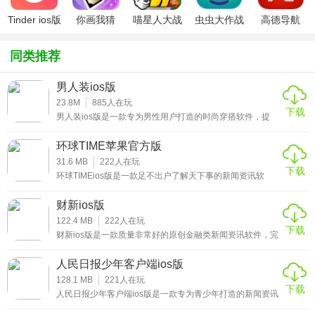
一“点”爱心便能汇聚公益洪流;
Tinder ios版
你画我猜
喵星人大战
虫虫大作战
高德导航
ipad版
破解版ios
ipad版
iphone版
2、贴心便捷的问政服务
同类推荐
移动政务服务厅，信息一站式获取，独家网络问政平台，无
论何时何地，您的需求都可一键送达领导案头;
男人装ios版
23.8M
885
人在玩
下载
3、鲜活丰富的内容形式
男人装ios版是一款专为男性用户打造的时尚穿搭软件，提
倡“真情实感”的价值观，在这里，用户可以发现所有男性朋
短视频、小视频打造沉浸体验，第一时间为你连通新闻现场;
友都感兴趣的内容，不管是品味、时尚、穿着或女人，男士
环球TIME苹果官方版
装app是中国发行量最大的男性杂志，让你轻松学会穿搭、
直播、动画、音频、报纸，炫酷形式让新闻更“好玩”。
装扮等方面的内容，让你变得更加时尚，感兴趣的小伙伴赶
31.6 MB
222
人在玩
下载
紧来下载这款男人装ios版体验吧。
环球TIMEios版是一款足不出户了解天下事的新闻资讯软
★人民日报少年客户端ios版软件优势
件，基于环球时报和环球网优质的新闻资讯内容，立足于全
世界的视野，全方位呈现出最具权威深度的新闻资讯信息。
财新ios版
拥有一支最早走出国门的专业报道队伍，驻外特派特派记者
1、随时随地为您提供有速度、有热度、有温度、有态度的新
已遍布全球150多个国家和地区，能迅速、准确地用中英文
122.4 MB
222
人在玩
下载
双语报道世界各地动态，感兴趣的小伙伴赶紧来下载这款环
闻;
财新ios版是一款质量非常好的原创金融类新闻资讯软件，完
球TIMEios版体验吧。
整、深入、及时、准确的财经新闻及信息信息，为中国政
界、金融界、产业界、学术界等社会精英提供日常所需的优
2、热点焦点及时评，为您观察纷繁复杂的世界提供不一样的
人民日报少年客户端ios版
质、全方位金融信息服务，让广大用户可以足不出户了解天
视角;
下的金融事件，轻松掌握最新的金融类新闻资讯，感兴趣的
128.1 MB
221
人在玩
下载
小伙伴赶紧来下载这款财新ios版体验吧。
人民日报少年客户端ios版是一款专为青少年打造的新闻资讯
3、政务服务、生活服务全新上线，支持城市定 位，将所需服
软件，经由人民日报打造的全新新闻资讯阅读平台，旨在给