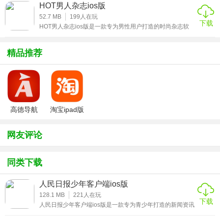
广大用户们带来更好的新闻阅读体验，用户们可以在这里更
HOT男人杂志ios版
务送到您手边。
好的阅读各种最新的新闻资讯。平台为广大用户带来了丰富
的新闻信资讯容和更精致的布局设计，让用户获得更好的新
52.7 MB
199
人在玩
下载
闻信息阅读体验，感兴趣的小伙伴赶紧来下载这款人民日报
HOT男人杂志ios版是一款专为男性用户打造的时尚杂志软
少年客户端ios版体验吧。
件，平台里面不乏流行帅气的男模特儿，深刻的游戏和娱乐
话题来讨论自己感兴趣的男生，笑话是否有幽默或者有没有
★人民日报少年客户端ios版主要功能
完整，各种情感与性方面的交流方式，男生们的情调、体
精品推荐
育、健身护肤等应有尽有，让你从此变得更加时尚，感兴趣
1、政务
的小伙伴赶紧来下载这款HOT男人杂志ios版体验吧。
移动政务发布厅全新改版，政务信息一站式获取;
2、视觉
高德导航
淘宝ipad版
iphone版
新颖别致的版块划分，让界面更加简洁、清新，独树一帜;
网友评论
3新闻
随时随地为您提供有速度、有热度、有温度、有态度的新闻;
同类下载
4、评论
人民日报少年客户端ios版
128.1 MB
221
人在玩
热点焦点及时评，为您观察纷繁复杂的世界提供不一样的视
下载
人民日报少年客户端ios版是一款专为青少年打造的新闻资讯
角;
软件，经由人民日报打造的全新新闻资讯阅读平台，旨在给