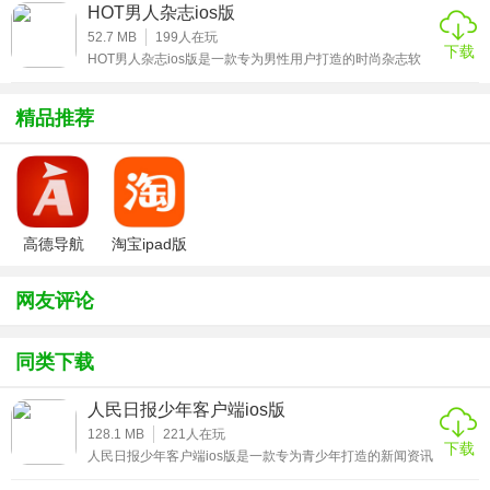
广大用户们带来更好的新闻阅读体验，用户们可以在这里更
HOT男人杂志ios版
好的阅读各种最新的新闻资讯。平台为广大用户带来了丰富
3、以技术引领，呈现新闻直播，带来不一样的用户体验;
的新闻信资讯容和更精致的布局设计，让用户获得更好的新
52.7 MB
199
人在玩
下载
闻信息阅读体验，感兴趣的小伙伴赶紧来下载这款人民日报
HOT男人杂志ios版是一款专为男性用户打造的时尚杂志软
少年客户端ios版体验吧。
4、要闻，关于重庆的最权威、最及时的时政经济信息，深度
件，平台里面不乏流行帅气的男模特儿，深刻的游戏和娱乐
话题来讨论自己感兴趣的男生，笑话是否有幽默或者有没有
解析;
完整，各种情感与性方面的交流方式，男生们的情调、体
精品推荐
育、健身护肤等应有尽有，让你从此变得更加时尚，感兴趣
5、晒图，全民参与互动，将百万市民拍重庆——“我爱我
的小伙伴赶紧来下载这款HOT男人杂志ios版体验吧。
家”进行到底。
★重庆日报ios版推荐理由
高德导航
淘宝ipad版
1、重庆日报，移动党报，新闻大餐，我们给您“端”上来;
iphone版
网友评论
2、重庆日报新闻客户端，《重庆日报》的移动新闻客户端，
聚焦权威专业的时政经济文化城市建设等信息。每天24小时
同类下载
发布信息;
3、重庆日报电子版app依托专业的团队，有覆盖重庆城乡的
人民日报少年客户端ios版
不同层级用户，能及时准确提供优质信息产品，让用户深度
128.1 MB
221
人在玩
下载
人民日报少年客户端ios版是一款专为青少年打造的新闻资讯
了解重庆发展，深度参与身边生活。
软件，经由人民日报打造的全新新闻资讯阅读平台，旨在给