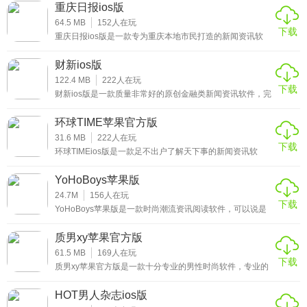
广大用户们带来更好的新闻阅读体验，用户们可以在这里更
重庆日报ios版
★重庆日报ios版使用心得
好的阅读各种最新的新闻资讯。平台为广大用户带来了丰富
的新闻信资讯容和更精致的布局设计，让用户获得更好的新
64.5 MB
152
人在玩
下载
闻信息阅读体验，感兴趣的小伙伴赶紧来下载这款人民日报
重庆日报ios版是一款专为重庆本地市民打造的新闻资讯软
1、一款权威负责的新闻资讯平台，24小时全天候不间断的更
少年客户端ios版体验吧。
件，平台整合了新闻资讯、生活旅游、民生热点、精彩视
新各种新闻信息;
频、电子商务等信息服务于一体，可以为广大重庆用户们24
财新ios版
小时更新最新的重庆本地新闻，及时推送各类突发新闻，信
息全面，让你足不出户就可以抢先知道最新的新闻热点，感
122.4 MB
222
人在玩
2、涵盖政务、民生、社会、国际、医疗、军事、教育、娱乐
下载
兴趣的小伙伴赶紧来下载这款重庆日报ios版体验吧。
财新ios版是一款质量非常好的原创金融类新闻资讯软件，完
等新闻主题内容;
整、深入、及时、准确的财经新闻及信息信息，为中国政
界、金融界、产业界、学术界等社会精英提供日常所需的优
环球TIME苹果官方版
3、具有新闻三大特性，能够为用户提供及时、准确、真实，
质、全方位金融信息服务，让广大用户可以足不出户了解天
下的金融事件，轻松掌握最新的金融类新闻资讯，感兴趣的
31.6 MB
222
人在玩
确保新闻的真实。
下载
小伙伴赶紧来下载这款财新ios版体验吧。
环球TIMEios版是一款足不出户了解天下事的新闻资讯软
件，基于环球时报和环球网优质的新闻资讯内容，立足于全
★重庆日报ios版软件简评
世界的视野，全方位呈现出最具权威深度的新闻资讯信息。
YoHoBoys苹果版
拥有一支最早走出国门的专业报道队伍，驻外特派特派记者
已遍布全球150多个国家和地区，能迅速、准确地用中英文
24.7M
156
人在玩
平台每天都会更新大量最新的热点资讯文章，并且各个新闻
下载
双语报道世界各地动态，感兴趣的小伙伴赶紧来下载这款环
YoHoBoys苹果版是一款时尚潮流资讯阅读软件，可以说是
球TIMEios版体验吧。
板块分类详细，无论是文章类型的新闻，还是视频类新闻，
阅读体验非常好的一款时尚资讯平台了，首家也是唯一一家
可以根据你的兴趣创建播放列表，并且所有的资讯内容都可
质男xy苹果官方版
这里全部涵盖，用户可以根据自己的喜好来进行查看阅读
以在iPhone和iPad上以精美的格式进行展示，让广大用户可
以轻松了解最新的时尚内容，紧跟时尚潮流的步伐，感兴趣
61.5 MB
169
人在玩
哦。
下载
的小伙伴赶紧来下载这款YoHoBoys苹果版体验吧。
质男xy苹果官方版是一款十分专业的男性时尚软件，专业的
时尚平台，与咨询团队独家提供形象建议、场景着装、时尚
咨询、指定产品搜索等咨询服务，轻松解决男性面部意见访
HOT男人杂志ios版
问的问题。当然，你也可以在世界各地收到时尚信息，购买