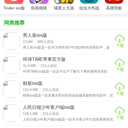
3、提供权威全面的政策解读、时事动向等，让用户们足不出
Tinder ios版
你画我猜
喵星人大战
虫虫大作战
高德导航
户就能了解天下事。
ipad版
破解版ios
ipad版
iphone版
同类推荐
★重庆日报ios版软件优势
男人装ios版
1、整合了重庆当地最新的各种新闻内容，用户可根据自己的
23.8M
885
人在玩
兴趣喜好订阅相关新闻;
下载
男人装ios版是一款专为男性用户打造的时尚穿搭软件，提
倡“真情实感”的价值观，在这里，用户可以发现所有男性朋
2、有任何突发事件，都能够及时推送通知每个本地用户，及
友都感兴趣的内容，不管是品味、时尚、穿着或女人，男士
环球TIME苹果官方版
装app是中国发行量最大的男性杂志，让你轻松学会穿搭、
时了解身边正在反生的事;
装扮等方面的内容，让你变得更加时尚，感兴趣的小伙伴赶
31.6 MB
222
人在玩
下载
紧来下载这款男人装ios版体验吧。
环球TIMEios版是一款足不出户了解天下事的新闻资讯软
3、全新开设旅游投诉、新闻报料等众多互动栏目，用户可在
件，基于环球时报和环球网优质的新闻资讯内容，立足于全
这里进行各项问题反馈等。
世界的视野，全方位呈现出最具权威深度的新闻资讯信息。
财新ios版
拥有一支最早走出国门的专业报道队伍，驻外特派特派记者
已遍布全球150多个国家和地区，能迅速、准确地用中英文
122.4 MB
222
人在玩
下载
双语报道世界各地动态，感兴趣的小伙伴赶紧来下载这款环
财新ios版是一款质量非常好的原创金融类新闻资讯软件，完
球TIMEios版体验吧。
整、深入、及时、准确的财经新闻及信息信息，为中国政
★重庆日报ios版主要功能
界、金融界、产业界、学术界等社会精英提供日常所需的优
人民日报少年客户端ios版
质、全方位金融信息服务，让广大用户可以足不出户了解天
下的金融事件，轻松掌握最新的金融类新闻资讯，感兴趣的
128.1 MB
221
人在玩
1、区县联播，重庆新闻全域精选推送;
下载
小伙伴赶紧来下载这款财新ios版体验吧。
人民日报少年客户端ios版是一款专为青少年打造的新闻资讯
软件，经由人民日报打造的全新新闻资讯阅读平台，旨在给
2、评论，致力于将严肃的理论课题大众化、通俗化;