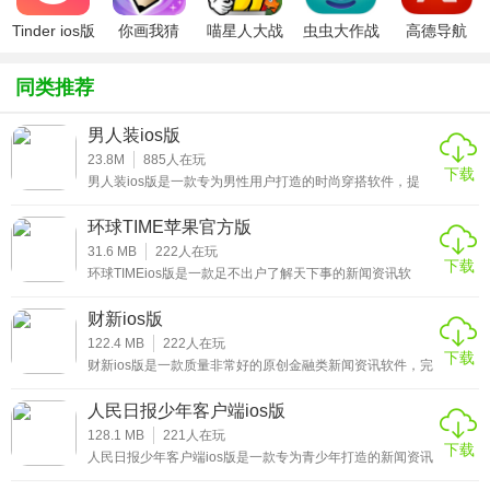
Tinder ios版
你画我猜
喵星人大战
虫虫大作战
高德导航
2、省：较原“数据通”直省1000元
ipad版
破解版ios
ipad版
iphone版
轻装版的财新数据通Lite仅售998元，伺机者/CEIC/财新指数
同类推荐
三款专业型数据产品可根据自己需要独立选购;
男人装ios版
3、好：四大数据库，带你看有数据的新闻
23.8M
885
人在玩
下载
男人装ios版是一款专为男性用户打造的时尚穿搭软件，提
财新数据旗下企业/人物/股票/债券四大财经数据库与财新资讯
倡“真情实感”的价值观，在这里，用户可以发现所有男性朋
文章之间相互打通，轻松实现对新闻资讯背景信息与数据的
友都感兴趣的内容，不管是品味、时尚、穿着或女人，男士
环球TIME苹果官方版
装app是中国发行量最大的男性杂志，让你轻松学会穿搭、
一站式浏览、查询和获取;
装扮等方面的内容，让你变得更加时尚，感兴趣的小伙伴赶
31.6 MB
222
人在玩
下载
紧来下载这款男人装ios版体验吧。
环球TIMEios版是一款足不出户了解天下事的新闻资讯软
4、多：“财新通”新闻内容+专享深度财经资讯
件，基于环球时报和环球网优质的新闻资讯内容，立足于全
世界的视野，全方位呈现出最具权威深度的新闻资讯信息。
财新ios版
享受“财新通”全部付费内容权限，每日100+金融/公司/宏观/政
拥有一支最早走出国门的专业报道队伍，驻外特派特派记者
已遍布全球150多个国家和地区，能迅速、准确地用中英文
122.4 MB
222
人在玩
经/大数据/消费/能源等领域一手原创新闻报道;此外，“财新数
下载
双语报道世界各地动态，感兴趣的小伙伴赶紧来下载这款环
财新ios版是一款质量非常好的原创金融类新闻资讯软件，完
球TIMEios版体验吧。
据通”用户专享更多深度财经资讯/数据图文/国际财经原声视
整、深入、及时、准确的财经新闻及信息信息，为中国政
界、金融界、产业界、学术界等社会精英提供日常所需的优
人民日报少年客户端ios版
频。
质、全方位金融信息服务，让广大用户可以足不出户了解天
下的金融事件，轻松掌握最新的金融类新闻资讯，感兴趣的
128.1 MB
221
人在玩
下载
小伙伴赶紧来下载这款财新ios版体验吧。
★财新ios版软件优势
人民日报少年客户端ios版是一款专为青少年打造的新闻资讯
软件，经由人民日报打造的全新新闻资讯阅读平台，旨在给