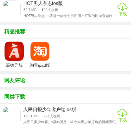
广大用户们带来更好的新闻阅读体验，用户们可以在这里更
1、【财新校园行】专门为校园学子订制的优惠产品，进入
HOT男人杂志ios版
好的阅读各种最新的新闻资讯。平台为广大用户带来了丰富
的新闻信资讯容和更精致的布局设计，让用户获得更好的新
52.7 MB
199
人在玩
App—特供—财新商城—财新校园行;
下载
闻信息阅读体验，感兴趣的小伙伴赶紧来下载这款人民日报
HOT男人杂志ios版是一款专为男性用户打造的时尚杂志软
少年客户端ios版体验吧。
件，平台里面不乏流行帅气的男模特儿，深刻的游戏和娱乐
2、【财新数据通Lite】轻装上线，可自由选购财新旗下专业
话题来讨论自己感兴趣的男生，笑话是否有幽默或者有没有
型数据产品，多快好省，帮你享受数据资讯服务;
完整，各种情感与性方面的交流方式，男生们的情调、体
精品推荐
育、健身护肤等应有尽有，让你从此变得更加时尚，感兴趣
的小伙伴赶紧来下载这款HOT男人杂志ios版体验吧。
3、【海外购】上线，海外用户可以在商城中直接购买财新通
啦!进入App—特供—财新商城—海外购，即可下单购买;支持
海外账户VISA、MasterCard、JCB支付。
高德导航
淘宝ipad版
iphone版
★财新ios版主要功能
网友评论
1、【股市债市，动态尽掌握】
同类下载
财新“行情”，A股港股行情实时更新，为您的决策提供更准确
人民日报少年客户端ios版
更及时的行情依据;
128.1 MB
221
人在玩
下载
2、【全球财经，CNBC视频点播】
人民日报少年客户端ios版是一款专为青少年打造的新闻资讯
软件，经由人民日报打造的全新新闻资讯阅读平台，旨在给