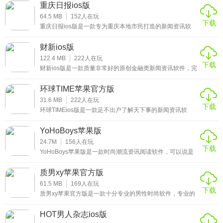
广大用户们带来更好的新闻阅读体验，用户们可以在这里更
知名全球财经电视台CNBC中文授权，即时点播视频，让您
重庆日报ios版
好的阅读各种最新的新闻资讯。平台为广大用户带来了丰富
随时了解全球经济动态;
的新闻信资讯容和更精致的布局设计，让用户获得更好的新
64.5 MB
152
人在玩
下载
闻信息阅读体验，感兴趣的小伙伴赶紧来下载这款人民日报
重庆日报ios版是一款专为重庆本地市民打造的新闻资讯软
少年客户端ios版体验吧。
3、【准确快速，资讯不间断】
件，平台整合了新闻资讯、生活旅游、民生热点、精彩视
频、电子商务等信息服务于一体，可以为广大重庆用户们24
财新ios版
小时更新最新的重庆本地新闻，及时推送各类突发新闻，信
“财新一线”，为您提供更加全面、快速、专业的金融资讯，让
息全面，让你足不出户就可以抢先知道最新的新闻热点，感
122.4 MB
222
人在玩
下载
您及时了解财经、金融动态;
兴趣的小伙伴赶紧来下载这款重庆日报ios版体验吧。
财新ios版是一款质量非常好的原创金融类新闻资讯软件，完
整、深入、及时、准确的财经新闻及信息信息，为中国政
4、【权威调查，重磅看财新】
界、金融界、产业界、学术界等社会精英提供日常所需的优
环球TIME苹果官方版
质、全方位金融信息服务，让广大用户可以足不出户了解天
下的金融事件，轻松掌握最新的金融类新闻资讯，感兴趣的
31.6 MB
222
人在玩
《财新周刊》，财新最专业的调查记者深入一线，为您剖析
下载
小伙伴赶紧来下载这款财新ios版体验吧。
环球TIMEios版是一款足不出户了解天下事的新闻资讯软
解读热点、重点事件，让您足出不户把脉中国政治经济;
件，基于环球时报和环球网优质的新闻资讯内容，立足于全
世界的视野，全方位呈现出最具权威深度的新闻资讯信息。
YoHoBoys苹果版
拥有一支最早走出国门的专业报道队伍，驻外特派特派记者
5、【全面覆盖，财经大视野】
已遍布全球150多个国家和地区，能迅速、准确地用中英文
24.7M
156
人在玩
下载
双语报道世界各地动态，感兴趣的小伙伴赶紧来下载这款环
YoHoBoys苹果版是一款时尚潮流资讯阅读软件，可以说是
财新App汇聚金融、公司、宏观、政经、视频、大数据、文
球TIMEios版体验吧。
阅读体验非常好的一款时尚资讯平台了，首家也是唯一一家
化、消费、能源等领域，为您呈现全面的财经大视野;
可以根据你的兴趣创建播放列表，并且所有的资讯内容都可
质男xy苹果官方版
以在iPhone和iPad上以精美的格式进行展示，让广大用户可
以轻松了解最新的时尚内容，紧跟时尚潮流的步伐，感兴趣
61.5 MB
169
人在玩
6、【坚持原创，不做搬运工】
下载
的小伙伴赶紧来下载这款YoHoBoys苹果版体验吧。
质男xy苹果官方版是一款十分专业的男性时尚软件，专业的
时尚平台，与咨询团队独家提供形象建议、场景着装、时尚
财新拥有强大的采编团队，200多位财经名家，100多位前线
咨询、指定产品搜索等咨询服务，轻松解决男性面部意见访
HOT男人杂志ios版
记者，每日为您带来100余篇原创资讯，让您看到一手原创权
问的问题。当然，你也可以在世界各地收到时尚信息，购买