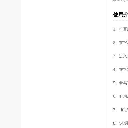
使用
1、打
2、在
3、进
4、在“
5、参
6、利
7、通
8、定