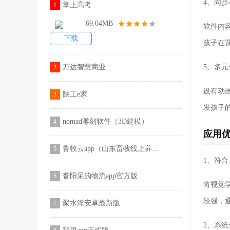
4、同
掌上高考
1
69.04MB
软件内
下载
孩子在
万达智慧商业
5、多
2
设有动
陕工e家
3
发孩子
nomad雕刻软件（3D建模）
4
应用
鲁牧云app（山东畜牧线上养殖技术直播课堂）
5
1、符
普阳采购物流app官方版
6
将视觉
较强，
聚水潭安卓最新版
7
2、系