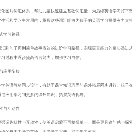
统化图片词汇体系，帮助儿童快速建立基础词汇量，为后续英语学习打下坚
常生活和学习中常用的，掌握这些词汇能够为孩子的英语学习提供有力支
进式学习路径
词汇到句子再到简单故事表达的进阶学习路径，实现语言能力的逐步递进
学习过程中逐步提高语言能力，增强学习自信。
堂与应用衔接
小学英语教材同步设计，有助于课堂知识巩固与课外拓展同步进行。孩子
通过应用学习到更多的课外知识，拓展英语视野。
味性与互动性
程强调趣味性与互动性，使英语启蒙不再枯燥单一，而是更具参与感与探
愉快的氛围中学习英语，激发学习兴趣，提高学习效果。