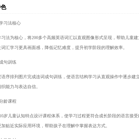
特色
片学习法核心
学习法为核心，将200多个高频英语词汇以直观图像形式呈现，帮助儿童
让词汇学习更具画面感，降低记忆难度，提升初学阶段的理解效率。
词成句训练
过语序排列图片完成连词成句训练，使语言结构学习从直观操作中逐步建
组织能力与表达自信。
学分龄课程
超高清）
至10岁儿童认知特点设计课程体系，使学习过程更符合成长阶段的语言接
更加贴近实际应用环境，帮助孩子在理解中掌握表达方式。