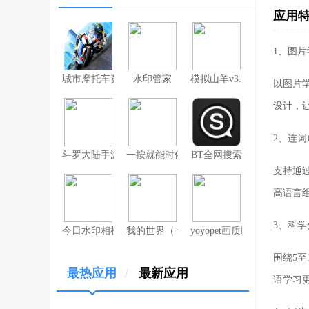
应用
1、图
城市摩托车竞赛
水印管家
模拟山羊v3.1
以图片
设计，
2、连
斗罗大陆手游破解版无限钻石
一按就能时停的怀表汉化安卓版
BT全网搜索
支持通
高语言
3、科
今日水印相机（考勤打卡作弊版）
我的世界（七日杀mod）
yoyopet画质助手（120帧
围绕5
最热应用
/
最新应用
语学习