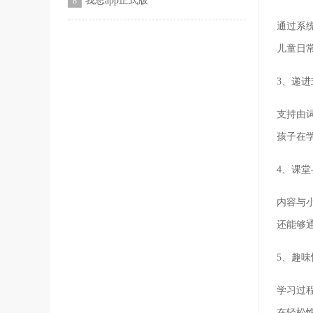
我思app正式版
8
通过系
儿童日
3、递
支持由
孩子在
4、课
内容与
还能够
5、趣
学习过
在轻松