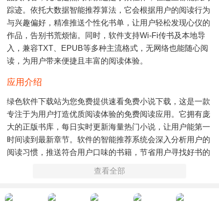
踪迹。依托大数据智能推荐算法，它会根据用户的阅读行为
与兴趣偏好，精准推送个性化书单，让用户轻松发现心仪的
作品，告别书荒烦恼。同时，软件支持Wi-Fi传书及本地导
入，兼容TXT、EPUB等多种主流格式，无网络也能随心阅
读，为用户带来便捷且丰富的阅读体验。
应用介绍
绿色软件下载站为您免费提供速看免费小说下载，这是一款
专注于为用户打造优质阅读体验的免费阅读应用。它拥有庞
大的正版书库，每日实时更新海量热门小说，让用户能第一
时间读到最新章节。软件的智能推荐系统会深入分析用户的
阅读习惯，推送符合用户口味的书籍，节省用户寻找好书的
时间。在阅读体验上，它支持多种翻页模式，用户可自由调
查看全部
节字体大小、行间距与亮度，还能切换夜间模式，有效保护
眼睛。此外，软件的离线阅读功能，让用户即使在没有网络
的环境下，也能继续畅享阅读乐趣。平台还设有丰富的榜单
和专题栏目，帮助用户快速找到当下最热门的小说，满足不