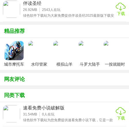
和这个版本再也不需要花费一分钱也可以尽情的追漫啦!对这
伴读圣经
个app感兴趣的朋友欢迎下载，开启奇妙阅读体验哟!
式，无网络也能随心阅读，尽享阅读乐趣。
26.92MB
2543
人在玩
下载
绿色软件下载站为大家免费提供伴读圣经2025最新版下载安
5、个性化设置自由定制
装。伴读圣经app官方版是一款阅读软件，是专门为基督教
徒打造的电子圣经阅读软件，软件内有多个版本的圣经，用
支持多种阅读模式，背景颜色、字体样式、字号大小、主题
户可以自己选择，还有各种语言的，软件功能也很强大，用
精品推荐
户可以听圣经，也可以在软件内做笔记，是一款非常好用的
皮肤等均可随心设置，打造专属阅读空间。
阅读圣经的软件。
应用优势
1、全本离线缓存无损耗
城市摩托车
水印管家
模拟山羊
斗罗大陆手
一按就能时
竞赛
v3.1
游破解版无
停的怀表汉
支持全本离线缓存，下载完整无损，画质与文本高保真，确
限钻石
化安卓版
保在任何环境下都能顺畅看书。
网友评论
2、智能推送每日精选
同类下载
平台配备智能内容推送系统，根据用户阅读习惯与喜好，每
速看免费小说破解版
日精选优质书籍推荐，贴心又实用。
31.54MB
0
人在玩
下载
3、阅读模式高度自定义
绿色软件下载站为您免费提供速看免费小说下载，它是一款
集小说、听书、漫画于一体的全能型免费阅读软件，能满足