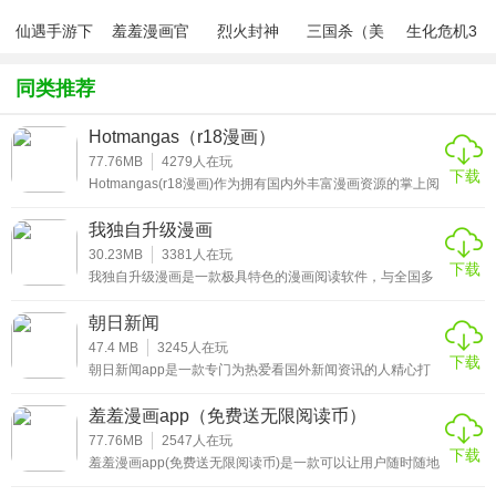
同场景下的阅读需求。
仙遇手游下
羞羞漫画官
烈火封神
三国杀（美
生化危机3
载
方版v1.0.1
化包绅士奶
绅士mod
应用特色
杀版）
同类推荐
1、智能推荐精准贴心
Hotmangas（r18漫画）
基于用户阅读行为与兴趣偏好，大数据算法精准推送个性化
77.76MB
4279
人在玩
下载
书单，打造专属阅读世界，轻松告别书荒。
Hotmangas(r18漫画)作为拥有国内外丰富漫画资源的掌上阅
读神器，相信有不少漫迷对这款软件很感兴趣吧。不管是耽
美GL、还是邪恶都市，悬疑恐怖，这里应有尽有，并且还是
2、海量资源品类齐全
我独自升级漫画
同步更新。极大的满足了不少用户对二次元的幻想哟!喜欢就
不要错过，一起来Hotmangas热辣漫画app下载体验吧!
30.23MB
3381
人在玩
收录超50万册正版图书、25万集有声听书、10万集漫画，覆
下载
我独自升级漫画是一款极具特色的漫画阅读软件，与全国多
个知名漫画网合作，能够为漫画迷提供丰富全面的漫画资
盖全品类内容，满足多元阅读需求。
源，每日收录更新，各种当前深受追捧的漫画都可以在这里
朝日新闻
免费阅读，并且这里的漫画是全彩漫画，比黑白漫画看起来
3、精美排版舒适沉浸
更有意思，喜欢的朋友赶快来下载我独自升级漫画免费完整
47.4 MB
3245
人在玩
下载
版吧！
朝日新闻app是一款专门为热爱看国外新闻资讯的人精心打
百人专业编辑团队精心校对与排版，优化段落、标点与图文
造的新闻阅读平台，带给用户全新的本地新闻资讯，让您足
不出户也能了解时政热闻。秉承早晚新闻报道的优秀传统，
布局，带来媲美纸质书的高品质阅读感受。
羞羞漫画app（免费送无限阅读币）
旨在让世界各地的大大小小的事情，以纸质媒体或电子报纸
的形式呈现在每个用户面前，让用户真正感受到时代的变化
77.76MB
2547
人在玩
4、离线阅读不受限制
下载
和周围的有趣事情。
羞羞漫画app(免费送无限阅读币)是一款可以让用户随时随地
都能够免费阅读邪恶污漫的破解版阅读平台。小伙伴们使用
支持Wi-Fi传书及本地导入，兼容TXT、EPUB等多种主流格