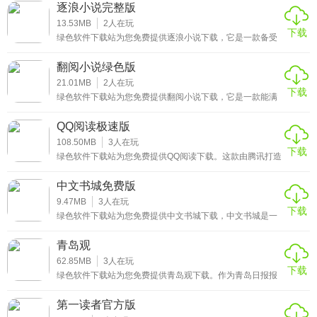
不同阅读爱好者的多样需求。平台汇聚了超百万本正版资
背景颜色、字体样式、字号大小、主题皮肤等均可随心设
逐浪小说完整版
源，涵盖玄幻、言情、历史、军事、都市、科幻、悬疑等全
置，打造最舒适的个人阅读空间。
品类内容，无论是热门爆款还是小众佳作，在这里都能找到
13.53MB
2
人在玩
下载
踪迹。
绿色软件下载站为您免费提供逐浪小说下载，它是一款备受
4、无广告干扰纯净阅读
书友喜爱的手机阅读软件，凭借丰富的资源和贴心的功能，
成为千万书迷的阅读首选。作为空中网旗下原创平台逐浪网
翻阅小说绿色版
打造的产品，它集阅读、互动、学习等多种功能于一体，为
软件运行稳定，无广告打扰，为用户提供纯净的阅读环境，
用户打造了一个移动的私人电子图书馆。
21.01MB
2
人在玩
下载
让用户能全身心沉浸在阅读中。
绿色软件下载站为您免费提供翻阅小说下载，它是一款能满
足各类小说爱好者需求的阅读应用。这里汇聚了海量正版小
5、多设备同步便捷切换
说资源，从热门的都市言情、玄幻仙侠，到经典的历史名
QQ阅读极速版
著、悬疑推理，一应俱全，不管您偏爱哪种题材，都能在其
中找到心仪的作品。
108.50MB
3
人在玩
支持多设备数据同步，用户可在不同设备间自由切换，阅读
下载
绿色软件下载站为您免费提供QQ阅读下载。这款由腾讯打造
进度实时同步，无需重复操作。
的全能型阅读软件，隶属于阅文集团，汇聚了旗下各平台的
海量资源，拥有1000万部作品储备和400万作者，涵盖小
中文书城免费版
说、文学、经管、动漫等多个类别。无论是男生喜爱的热血
使用介绍
爽文，还是女生钟情的甜宠故事，亦或是悬疑烧脑的侦探小
9.47MB
3
人在玩
下载
说、热血澎湃的玄幻仙侠，在这里都能精准找到符合自己口
绿色软件下载站为您免费提供中文书城下载，中文书城是一
1、打开应用后，可通过手机号、微信、QQ等方式注册登
味的读物。
款集合海量正版阅读资源的移动阅读应用，能满足不同年龄
段、不同阅读偏好用户的需求。作为绿色软件下载站力推的
录。
青岛观
优质阅读平台，它涵盖了网络文学、出版书籍、影视原著等
全品类内容，玄幻、都市、言情、历史等20余种题材一应俱
62.85MB
3
人在玩
2、进入首页，可根据小说分类或榜单快速找到心仪书籍。
下载
全，每日更新连载章节超5000章，不管是碎片时间的轻松浏
绿色软件下载站为您免费提供青岛观下载。作为青岛日报报
览，还是深度阅读的沉浸体验，都能完美适配。
业集团打造的本地资讯服务平台，它融合了新闻资讯、生活
3、点击书籍封面，进入详情页可查看简介或直接开始阅读。
服务、旅游指南等多重功能，能让用户一站式掌握青岛的城
第一读者官方版
市动态与生活信息。无论是想了解最新的时政要闻，还是寻