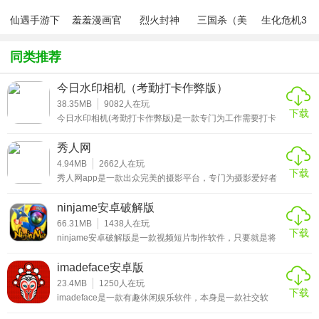
生活里的大多数场景，比如户外风景、人像自拍、美食特写
仙遇手游下
羞羞漫画官
烈火封神
三国杀（美
生化危机3
等，不同场景下会自动匹配最优的拍摄参数，避免了手动调
载
方版v1.0.1
化包绅士奶
绅士mod
杀版）
整的麻烦。除了基础的拍照功能，它还支持短视频拍摄，AI
同类推荐
会实时追踪画面里的动态主体，保证拍摄过程中画面稳定不
抖动。拍完的内容可以直接在应用里进行后期处理，美颜、
今日水印相机（考勤打卡作弊版）
38.35MB
9082
人在玩
滤镜、剪辑等功能一应俱全，而且操作简单，不需要专业的
下载
今日水印相机(考勤打卡作弊版)是一款专门为工作需要打卡
后期知识。
的小伙伴准备的可以修改时间作弊的拍照APP。这款软件支
持加水印的功能，让使用者不管是拍照片还是拍短视频都可
秀人网
轻松上水印，并且还可以自动同步到团队、工作群哟!有需要
应用特色
的小伙伴欢迎来今日水印相机考勤打卡破解版下载!
4.94MB
2662
人在玩
下载
秀人网app是一款出众完美的摄影平台，专门为摄影爱好者
1、AI智能场景识别
们所打造，这里汇聚了众多优秀的专业摄影师以及模特，摄
影师们可以上传自己的摄影作品，同时也可以在线联系喜欢
ninjame安卓破解版
打开应用拍摄时，AI会自动识别当下场景，不管是风景、人
的模特合作约拍。
66.31MB
1438
人在玩
像还是美食，都能快速匹配最优参数。无需手动调整，新手
下载
ninjame安卓破解版是一款视频短片制作软件，只要就是将
也能拍出专业质感的照片。
用户的脑袋P到忍者的脑袋替换掉达到成为忍者的目的，主
要就是通过变换用户的脑袋来达到娱乐的效果，大多数人都
imadeface安卓版
是以搞怪为主，当然也不乏一些用户为自己的全家福打造一
2、丰富特效边框库
个另类的回忆。总的来说，ninjame安卓破解版还是相当好
23.4MB
1250
人在玩
下载
玩的，你可以将自己的作品分享到微信朋友圈、QQ空间等社
imadeface是一款有趣休闲娱乐软件，本身是一款社交软
应用内置多种风格的特效和边框，复古、清新、梦幻等风格
交平台，让自己的朋友们也能够看看自己有趣的小视频。在
件，通过融合波普艺术创作理念，将自己的或者他人的样貌
软