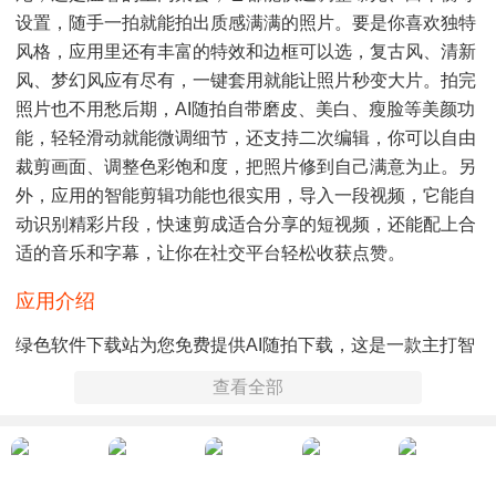
设置，随手一拍就能拍出质感满满的照片。要是你喜欢独特
风格，应用里还有丰富的特效和边框可以选，复古风、清新
风、梦幻风应有尽有，一键套用就能让照片秒变大片。拍完
照片也不用愁后期，AI随拍自带磨皮、美白、瘦脸等美颜功
能，轻轻滑动就能微调细节，还支持二次编辑，你可以自由
裁剪画面、调整色彩饱和度，把照片修到自己满意为止。另
外，应用的智能剪辑功能也很实用，导入一段视频，它能自
动识别精彩片段，快速剪成适合分享的短视频，还能配上合
适的音乐和字幕，让你在社交平台轻松收获点赞。
应用介绍
绿色软件下载站为您免费提供AI随拍下载，这是一款主打智
能拍摄的手机应用，能让普通人也轻松拍出专业级别的照片
查看全部
和视频。它的核心优势在于强大的AI算法，从场景识别到后
期处理，每一步都能帮用户节省时间和精力。打开应用，简
洁的界面一目了然，没有复杂的操作按钮，就算是第一次用
的新手，也能快速上手。AI随拍的场景识别功能覆盖了日常