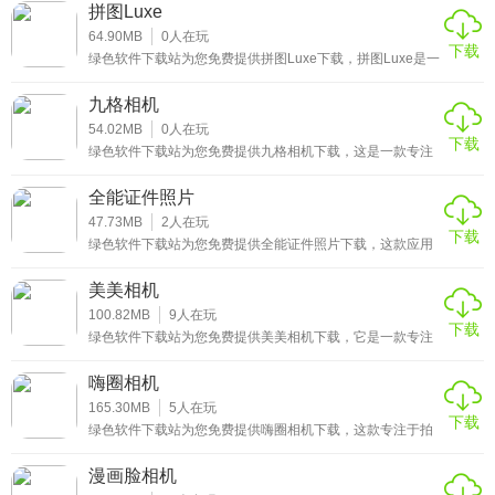
个精彩瞬间。打开应用，你不用费心钻研复杂参数，AI会自
拼图Luxe
动识别当下的拍摄场景，不管是阳光下的花海、热闹的街头
应用界面简洁直观，没有复杂的操作按钮。就算是第一次使
巷尾，还是温馨的室内聚会，它都能快速调整曝光、白平衡
64.90MB
0
人在玩
下载
等设置，随手一拍就能拍出质感满满的照片。
绿色软件下载站为您免费提供拼图Luxe下载，拼图Luxe是一
用的新手，也能快速掌握拍照和后期处理的基本操作。
款功能丰富的图片编辑应用，能满足从创意拼图到专业修图
的多样需求，在绿色软件下载站就能找到它的免费安装包。
九格相机
2、节省后期处理时间
它拥有海报拼图、宫格拼图、长拼图等多种拼接模式，不管
是制作精致的社交分享图，还是整理旅行中的系列照片，都
54.02MB
0
人在玩
下载
能轻松搞定。
AI自动完成大部分后期工作，从场景优化到美颜修图，无需
绿色软件下载站为您免费提供九格相机下载，这是一款专注
于九宫格创意影像创作的工具类应用，集拍照、图片编辑、
手动调整。拍完就能得到满意的效果，大大节省了后期处理
社交分享等功能于一体，能满足用户在社交媒体时代对于独
全能证件照片
特影像表达的需求。在当下，越来越多的人喜欢在社交平台
的时间。
分享生活瞬间，九宫格形式的内容凭借其规整的布局和强烈
47.73MB
2
人在玩
下载
的视觉冲击力，成为了热门的分享方式。
绿色软件下载站为您免费提供全能证件照片下载，这款应用
3、覆盖多场景拍摄需求
是一款实用且便捷的证件照制作工具，能满足各类场景下的
证件照制作需求。无论是学生备考需要的考试证件照，职场
美美相机
不管是日常记录生活、外出旅行拍风景，还是聚会时拍人像
人士求职所需的商务证件照，还是办理各类政务业务的合规
证件照，它都能轻松胜任。
100.82MB
9
人在玩
合影，AI随拍都能满足你的拍摄需求，适配各种不同场景。
下载
绿色软件下载站为您免费提供美美相机下载，它是一款专注
于智能美颜与创意拍照的手机应用，能为用户带来专业级的
4、拍摄习惯智能记忆
自拍体验。在日常拍照中，很多人会被肤色不均、五官不够
嗨圈相机
立体等问题困扰，而这款应用搭载的先进AI美颜算法，能智
应用会记住你常用的特效、美颜参数等设置。下次打开时，
能识别五官并精准修饰，让每一张照片都呈现出自然透亮的
165.30MB
5
人在玩
下载
效果，轻松解决这些烦恼。
绿色软件下载站为您免费提供嗨圈相机下载，这款专注于拍
直接就能使用熟悉的配置，让拍摄过程更加顺畅。
摄与图片编辑的应用，能帮你轻松定格生活里的每一个美好
瞬间。打开应用，你可以直接用内置的高性能相机模块拍
5、社交平台一键分享
漫画脸相机
摄，它支持高清画质输出，不管是日常随手拍还是精心构图