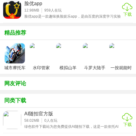
应有尽有。一键套用，让普通照片瞬间变身独具特色的艺术
作为创作母体，会指出具有波普风格的头像，独有的各种功
脸优app
能，将艺术和娱乐结合起来，对于喜欢艺术的朋友来说，
大片。
imadeface是一款不错的娱乐软件。丰富的五官元素搭配多
12.98MB
959
人在玩
下载
种组合，让脸部的还原度非常的高，模拟性爷爷可以说无与
脸优app是一款趣味换脸娱乐app，是由百度的深度学习实验
3、自然美颜塑型功能
伦比，贴心的设计加上简便的操作，让用户能够动动手指就
室研发，以实时摄像头为使用方式的一款有趣的恶搞软件，
能够
主要采用基于人脸特征点定位的人脸检测技术、表情迁移技
术等等技术，通过简单的几个步骤用户就能够完成一副搞笑
提供磨皮、美白、瘦脸等多种美颜选项，效果自然不夸张。
精品推荐
又不会破坏感情的作品。脸优app能够将各种图片拼接起
还能手动微调细节，轻松打造出符合自己喜好的精致面容。
来，通过各种”黑科技“让用户能够用最简单的方式完成各种
有意思的P图，只需要用户上传一张有脸的照片或图片，就
能够贴合
4、智能短视频剪辑
导入拍摄的视频素材，AI会自动识别精彩片段，快速剪成节
城市摩托车
水印管家
模拟山羊
斗罗大陆手
一按就能时
奏明快的短视频。还能匹配合适的音乐和字幕，方便分享到
竞赛
v3.1
游破解版无
停的怀表汉
社交平台。
限钻石
化安卓版
网友评论
5、个性化拍摄推送
同类下载
应用会记录你的拍摄习惯和喜好，定期推送相关的拍摄技巧
和特效风格。让你不断提升拍摄水平，找到更多拍照乐趣。
AI随拍官方版
58.02MB
0
人在玩
应用优势
下载
绿色软件下载站为您免费提供AI随拍下载，这是一款依托AI
技术打造的智能拍摄应用，能帮用户轻松记录生活里的每一
1、操作简单易上手