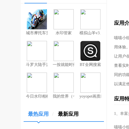
应用
城市摩托车竞赛
水印管家
模拟山羊v3.1
喵喵小
用体验
让用户
斗罗大陆手游破解版无限钻石
一按就能时停的怀表汉化安卓版
BT全网搜索
查看实
同的功
以满足
今日水印相机（考勤打卡作弊版）
我的世界（七日杀mod）
yoyopet画质助手（120帧
应用
最热应用
/
最新应用
1、丰
喵喵小