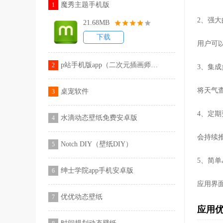
魔秀主题手机版
1
2、强
21.68MB
下载
用户可
p站手机版app（二次元插画师网站）
2
3、集
将天气
桌宠软件
3
4、定
水滴动态壁纸免费安卓版
4
会持续
Notch DIY（壁纸DIY）
5
5、简
绅士学院app手机安卓版
6
应用界
优优动态壁纸
7
应用