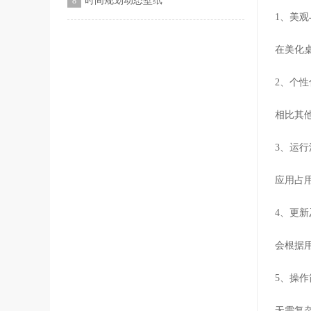
时间规划动态壁纸
8
1、美
在美化
2、个
相比其
3、运
应用占
4、更
会根据
5、操
无需复