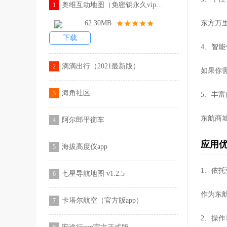
奥维互动地图（免密钥永久vip版）
1
62.30MB
东方万
下载
4、智
滴滴出行（2021最新版）
2
如果你
海角社区
3
5、丰
东航商
阿尔郎平衡车
4
应用
海拔高度仪app
5
1、依
七星导航地图 v1.2.5
6
作为东
卡塔尔航空（官方版app）
7
2、操