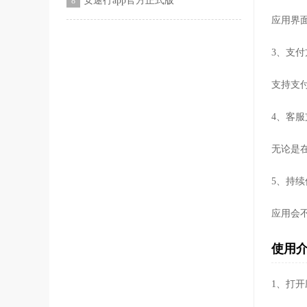
安途行app官方正式版
8
应用界
3、支
支持支
4、客
无论是
5、持
应用会
使用
1、打