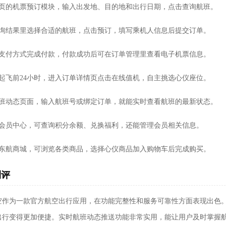
首页的机票预订模块，输入出发地、目的地和出行日期，点击查询航班。
查询结果里选择合适的航班，点击预订，填写乘机人信息后提交订单。
择支付方式完成付款，付款成功后可在订单管理里查看电子机票信息。
班起飞前24小时，进入订单详情页点击在线值机，自主挑选心仪座位。
航班动态页面，输入航班号或绑定订单，就能实时查看航班的最新状态。
入会员中心，可查询积分余额、兑换福利，还能管理会员相关信息。
击东航商城，可浏览各类商品，选择心仪商品加入购物车后完成购买。
测评
空作为一款官方航空出行应用，在功能完整性和服务可靠性方面表现出色
出行变得更加便捷。实时航班动态推送功能非常实用，能让用户及时掌握