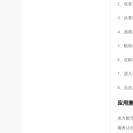
2、在
3、从
4、选
5、航
6、在
7、进
8、点
应用
东方航
服务让