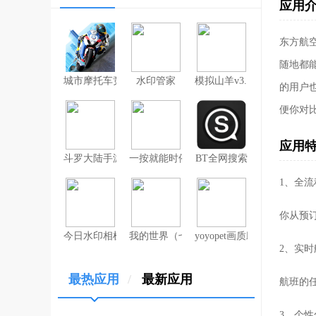
应用
东方航
随地都
城市摩托车竞赛
水印管家
模拟山羊v3.1
的用户
便你对
应用
斗罗大陆手游破解版无限钻石
一按就能时停的怀表汉化安卓版
BT全网搜索
1、全
你从预
今日水印相机（考勤打卡作弊版）
我的世界（七日杀mod）
yoyopet画质助手（120帧
2、实
最热应用
/
最新应用
航班的
3、个