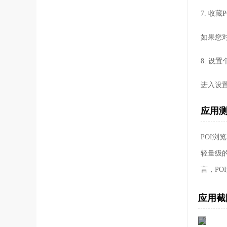
7. 收藏P
如果您
8. 设
进入设
应用
POI
轻量级
言，P
应用截