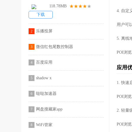
118.78MB
4. 自
下载
用户可
乐播投屏
2
5. 离
微信红包尾数控制器
3
POI
百度应用
4
应用
shadow x
5
1. 快速
哒哒加速器
6
POI
网盘搜藏家app
7
2. 轻
POI
WiFi管家
8