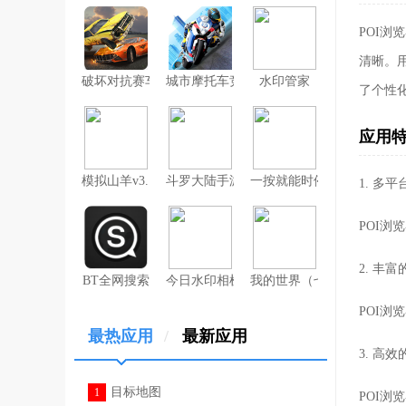
POI
清晰。
破坏对抗赛车
城市摩托车竞赛
水印管家
了个性
应用
模拟山羊v3.1
斗罗大陆手游破解版无限钻石
一按就能时停的怀表汉化安
1. 多
POI浏
2. 丰富
BT全网搜索
今日水印相机（考勤打卡作弊版）
我的世界（七日杀mod）
POI
最热应用
/
最新应用
3. 高
目标地图
1
POI