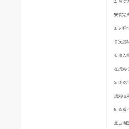
2. 启
安装完
3. 选
首次启
4. 输
在搜索
5. 浏览
搜索结
6. 查看
点击地