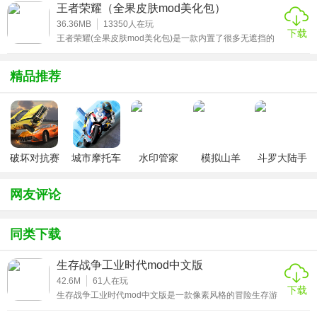
家将在这里体验到真实的欧洲中世纪世界的感觉，全新的引
王者荣耀（全果皮肤mod美化包）
擎制作，多样化的建筑风格，丰富的兵种选择，完美的游戏
的玩法等着玩家前来体验。
画面，真实的游戏体验，玩家将在这里感受到最真实的策略
36.36MB
13350
人在玩
下载
战争，带领自己的士兵去占领土地，感兴趣的朋友们快来下
王者荣耀(全果皮肤mod美化包)是一款内置了很多无遮挡的
载体验吧。
英雄清凉皮肤的补丁。超多无遮挡的魔改女英雄去内模组等
你来领取，有需要的小伙伴欢迎来王者荣耀全果mod美化包
自取哟!
精品推荐
破坏对抗赛
城市摩托车
水印管家
模拟山羊
斗罗大陆手
车
竞赛
v3.1
游破解版无
限钻石
网友评论
同类下载
生存战争工业时代mod中文版
42.6M
61
人在玩
下载
生存战争工业时代mod中文版是一款像素风格的冒险生存游
戏，在游戏中玩家需要控制角色在荒岛上生存，在荒岛上可