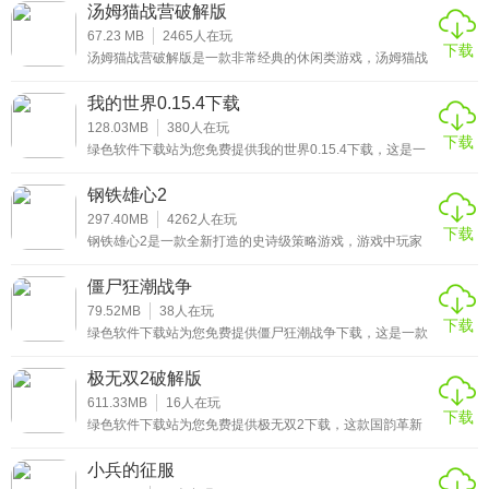
以收集各种资源，建造房屋，制作工具，还可以和其他玩家
汤姆猫战营破解版
一起组队，共同对抗其他的玩家，让游戏更加有趣，游戏中
的世界非常的大，玩家可以自由探索，喜欢的小伙伴快来下
67.23 MB
2465
人在玩
下载
载试试吧
汤姆猫战营破解版是一款非常经典的休闲类游戏，汤姆猫战
营破解版这款游戏的玩法非常的简单，但是想要赢得胜利，
那就要不断的战斗，获得胜利的话还可以领取到丰厚的奖
我的世界0.15.4下载
励，想来一场刺激的打水仗比赛吗？那么《汤姆猫战营》这
款精彩无限的休闲策略游戏，一定会让你喜欢，玩家需要建
128.03MB
380
人在玩
下载
造自己的营地，在精彩无比的战斗中赢得打水仗的胜利，这
绿色软件下载站为您免费提供我的世界0.15.4下载，这是一
么有趣的一款游戏，你也赶紧来下载体验吧。
款开放世界沙盒冒险游戏，让玩家在无限方块宇宙中自由探
索、建造和生存。玩家从一个空白世界起步，通过收集资源
钢铁雄心2
如木材和矿石，逐步制作工具、武器和庇护所，应对昼夜循
环带来的怪物威胁，体验紧张刺激的生存挑战。
297.40MB
4262
人在玩
下载
钢铁雄心2是一款全新打造的史诗级策略游戏，游戏中玩家
化身为一个指挥官，需要去带领着他们去进行攻城战争，招
募各种强大的兵种，成立你的军队，完成各种作战任务，喜
僵尸狂潮战争
欢这类游戏的玩家们赶紧下载吧！
79.52MB
38
人在玩
下载
绿色软件下载站为您免费提供僵尸狂潮战争下载，这是一款
融合生存、策略与动作元素的末日题材手游，以“僵尸狂潮战
争”为核心关键词，精准切入玩家对高自由度丧尸对抗体验的
极无双2破解版
需求。游戏构建在崩塌的人类文明背景之上，玩家将置身于
病毒肆虐后的废土世界，面对成群结队的变异僵尸展开殊死
611.33MB
16
人在玩
下载
搏斗。
绿色软件下载站为您免费提供极无双2下载，这款国韵革新
的无双动作手游，凭借卓越的画面品质、高帧特效的技能表
现，为玩家带来了爽快流畅的割草新体验。游戏深度还原三
小兵的征服
国乱世背景，玩家能化身知名武将，在恢弘战场中驰骋厮