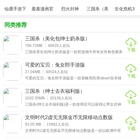
3、游戏中有很多不同的任务，玩家可以自由的进行完
仙遇手游下
羞羞漫画官
烈火封神
三国杀（美
生化危机3
成，可以获得丰厚的奖励。
载
方版v1.0.1
化包绅士奶
绅士mod
杀版）
同类推荐
生存战争
亮点
三国杀（美化包绅士奶杀版）
1、玩家需要在游戏中不断的收集各种不同的材料和工
756.72MB
46635
人在玩
具，以保证自己的生存。
下载
三国杀美化包绅士奶杀版是一款把游戏中所有女性角色都美
化了的整合包。不仅提高她们的魅力值，还非常的赏心悦
2、游戏中有许多不同的场景，玩家可以自由的进行探
目，如果你对这个魔改之后的三国R18题材的卡牌游戏感兴
可爱的宝贝：兔女郎手游版
趣的话，不妨来这里下载体验哟，相信你会有更多的精彩发
索，获得不同的游戏体验。
现!
27.04MB
30534
人在玩
下载
可爱的宝贝：兔女郎手游版是一款策略塔防类steam安卓移
3、游戏中有着许多不同的玩法，玩家可以在游戏中自由
植版游戏。在这里玩家会随着剧情的推进，进入到各个场景
的进行探索，体验不同的玩法。
副本内进行冒险，利用道具来降低魅魔Elise的体力值，以这
三国杀（绅士去衣福利版）
种方式来达到你阻止魅魔进入人类社会的目的，在她实时可
恶的计划之前，将她控制到牢笼中。
1020.35MB
20136
人在玩
生存战争
测评
下载
三国杀(绅士去衣福利版)是一款使用后可以获得让男女武神
清凉爆衣的福利。想要感受不一样的武神皮肤的小伙伴欢迎
生存战争工业时代mod中文版是一款像素风格的生存游
来三国杀特别版绅士版男武将去衣服下载体验，相信里面的
文明时代2虚无无限金币无限移动点数版
效果会让你惊喜万分的。
戏，玩家在游戏中可以体验到不同的游戏玩法，玩家需要在
93.05 MB
15682
人在玩
下载
游戏中进行不同的探索，收集各种资源，建造各种不同的建
文明时代2虚无无限金币无限移动点数版是一款以欧洲中世
纪战争为题材的策略战争手游，游戏拥有宏大的世界观，玩
筑物，让自己在游戏中可以生存下去，游戏中还有许多不同