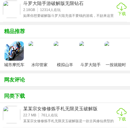
取各种特权礼包，这些可都是真正土豪玩家才能够享受的内
斗罗大陆手游破解版无限钻石
容，如今不花钱也可以体验，感兴趣的小伙伴一定不能够错
过火影忍者送V15真号可登录的下载链接哟!
2.18GB
12314
人在玩
下载
如果你想要破解版斗罗大陆充值不要钱的游戏，不妨来这里
下载斗罗大陆手游破解版无限钻石。高清的游戏画质加上流
畅游戏体验，还有还原度非常高的角色和剧情，带你穿越次
元壁垒进入小说中的玄幻异世界。更有海量钻石金币，极品
精品推荐
神装供玩家使用哟!
城市摩托车
水印管家
模拟山羊
斗罗大陆手
一按就能时
竞赛
v3.1
游破解版无
停的怀表汉
限钻石
化安卓版
网友评论
同类下载
某某宗女修修炼手札无限灵玉破解版
22.7 MB
761
人在玩
下载
某某宗女修修炼手札无限灵玉破解版是一款古风修仙类型的
角色扮演手游，游戏画面精致唯美，给玩家呈现出了一个美