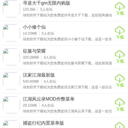
轮美奂的仙侠世界，丰富的剧情内容可以体验，还有许多支
寻道大千gm无限内购版
线剧情可以触发，让玩家在这个奇幻的世界中自由的探索，
感受这个仙侠世界所带来的独特魅力。游戏中玩家可以体验
133.3kb
5
人在玩
下载
到丰富的玩法，还有多种不同的模式可以体验，多种不同的
绿色软件下载站为您免费提供寻道大千下载，这款国风修仙
角色可以自由的选择，不同的角色拥有不同的技能和属性，
放置手游凭借水墨画风与轻松玩法，吸引了众多修仙爱好者
游戏中还有多种玩法可以体验，喜欢的朋友快来下载吧！
沉浸其中。玩家将以小妖之身踏上修仙路，从砍树获取基础
小小修个仙
装备起步，逐步解锁冒险、幻境阁、福地等丰富玩法，在提
升战力的同时结交仙友、收服灵兽，最终探寻仙道真谛。
14.23MB
5
人在玩
下载
绿色软件下载站为您免费提供小小修个仙下载。这是一款专
为修仙爱好者打造的角色扮演游戏，它以完整的修仙体系为
核心，还原了从炼气到金丹的修仙全过程，每个阶段都有独
征服与荣耀
特的修炼体验，搭配恢弘的修仙世界设定，让玩家沉浸式感
受修仙的奇幻魅力，代入感极强，圆每一位玩家的修仙梦。
325.08MB
3
人在玩
下载
绿色软件下载站为您免费提供征服与荣耀下载。这款新国漫
风三国卡牌手游，以国风与新国漫融合的审美，搭配精心设
计的角色，将三国乱世刻画得生动鲜活。玩家将以主公身份
汉家江湖最新版
穿越到那个风云变幻的时代，招募历史上的知名将领，组建
起属于自己的势力，开启一段跌宕起伏的三国征程。
530.60MB
4
人在玩
下载
绿色软件下载站为您免费提供汉家江湖下载，这是一款以古
代江湖为背景的高自由度武侠RPG独立游戏，玩家将化身侠
客闯荡乱世，在刀光剑影中书写属于自己的江湖传奇。游戏
江湖风云录MOD作弊菜单
以北朝与南朝的战争为时代底色，构建了一个充满恩怨情
仇、家国大义的武侠世界，玩家不仅能体验到跌宕起伏的剧
29.10MB
4
人在玩
下载
情故事，还能自由探索广阔的江湖地图，偶遇形形色色的
绿色软件下载站为您免费提供江湖风云录下载，这是一款沉
NPC，触发各种随机事件。
浸式武侠题材RPG手游，将玩家带入一个充满机遇与挑战的
真实武林世界。在这个江湖里，玩家可以通过不断历练提升
捕盗行纪内置菜单版
自身实力，体验快意恩仇的侠客人生，逐步成长为一代宗