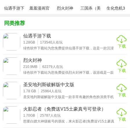
3、丰富的文字内容，各种不同的故事情节，带来全新的体
仙遇手游下
羞羞漫画官
烈火封神
三国杀（美
生化危机3
验。
载
方版v1.0.1
化包绅士奶
绅士mod
杀版）
同类推荐
某某宗女修修炼手抄破解版优势：
仙遇手游下载
1、高自由度，全新的玩法，这个世界你说了算。
1.28GB
173540
人在玩
下载
2、丰富的道具和功法，各种各样的功法，等你来学习。
绿色软件下载站为您免费提供仙遇手游下载，这是一款沉浸
式的仙侠题材角色扮演游戏，让玩家在瑰丽的东方幻想世界
中开启一场非凡的旅程。游戏以修仙为核心，玩家将扮演一
3、学习各种技能，强化自己的战斗力，击败更多敌人。
烈火封神
名初入仙途的凡人，在云雾缭绕的仙境中探索未知秘境，结
交各路仙友，并通过修炼提升自身修为。
210.9MB
62279
人在玩
下载
某某宗女修修炼手抄破解版玩点：
绿色软件下载站为您免费提供烈火封神下载，该游戏是一款
以东方神话为背景的角色扮演类作品，融合了经典的修仙元
素与热血的战斗体验，玩家将在宏大的三界世界观中开启属
1、玩家可以在这里进行各种的修炼，你需要根据你的经验来
圣安地列斯破解版中文版
于自己的封神之路。在游戏中，玩家可以选择不同的职业角
进行提升。
色，通过完成主线任务、挑战副本、参与跨服竞技等多样化
1.78 GB
25964
人在玩
下载
玩法提升实力，同时还能结识伙伴、组建仙盟，共同对抗强
圣安地列斯破解版中文版是一款非常有趣的角色扮演类手机
大的妖魔势力。
游戏，该款游戏采用了精致的3D卡通动漫风格而设计，整个
2、多种不同的武功心法，玩家可以在这里进行学习，让自己
画面色彩细腻且画质高清，看起来十分的舒适，其玩法有
火影忍者（免费送V15土豪真号可登录）
更加的强大。
趣，游戏中你将扮演一名美国罪犯在自由城进行犯罪，可以
根据自己的想法在城市中做各种各样的事情，感受做黑帮的
1.70GB
25787
人在玩
下载
生活。欢迎感兴趣的朋友下载。
3、游戏的玩法也是非常的简单，玩家可以在这里轻松的进行
想要白嫖大神级账号的朋友，来火影忍者(免费送V15土豪真
号可登录)领取啦!除了可以拿到白送的账号以外，还可以获
游戏。