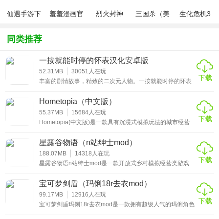
仙遇手游下
羞羞漫画官
烈火封神
三国杀（美
生化危机3
黑客犯罪模拟器中文破解版游戏点评：
载
方版v1.0.1
化包绅士奶
绅士mod
杀版）
欢迎来到《黑客犯罪模拟器无限金币版》中的“真正疯狂黑
同类推荐
客”，这是一款令玩家们惊恐和着迷的大型玩家游戏，在这个
一按就能时停的怀表汉化安卓版
令玩家们惊恐和着迷的大型玩家游戏中，我们会化身暴徒，
52.31MB
30051
人在玩
做任何你想做的事。
下载
丰富的剧情故事，精致的二次元人物。一按就能时停的怀表
汉化安卓版是一款可以自由恋爱的养成手游，可以体验不同
的剧情和故事，开发多种内容。当按钮打开时，时间停止。
Hometopia（中文版）
这只怀表非常神奇。时间停止的时候你可以做各种事情。很
多角色都可以选择，直接选择自己喜欢的类型的角色去遇到
55.37MB
15684
人在玩
下载
一个浪漫的爱情故事。感兴趣的小伙伴赶紧来下载这款一按
Hometopia(中文版)是一款具有沉浸式模拟玩法的城市经营
就能时停的怀表最新安卓版游戏体验吧。
建造类游戏，玩家将在这个作品中担任一名拥有很多天马行
空想象力的房屋设计师，在这一天你终于有机会好好的设计
星露谷物语（n站绅士mod）
出一座属于自己的房子，你将会从零开始构想，然后画出蓝
图，按照你的想法去建造它。
188.07MB
14318
人在玩
下载
星露谷物语n站绅士mod是一款开放式乡村模拟经营类游戏
的r18模组，玩家将在这个版本中继续继承爷爷托付的农场，
用自己开阔的眼界和经商头脑整改和发展整个牧场。除了玩
宝可梦剑盾（玛俐18r去衣mod）
法变动不多之外，剧情加入了很多全新的福利元素，各种清
凉的动画剧情等你解锁!
99.17MB
12916
人在玩
下载
宝可梦剑盾玛俐18r去衣mod是一款拥有超级人气的玛俐角色
专用的邪恶模组补丁。在这里小伙伴们不仅可以看到各种清