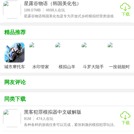
凉的时装模组还有体验裸足、果体、隐藏剧情等绅士玩法。
星露谷物语（韩国美化包）
对这些感兴趣的朋友欢迎来这里体验别有一番风味的冒险之
旅哟!
188.07MB
4698
人在玩
下载
星露谷物语韩国美化包是专为开放式乡村模拟经营类游戏
《星露谷物语》设计的拥有超好看韩风人物的角色美化
mod。在这里玩家可以操控拥有各式各样韩系美少女美少
年，帮助他们去经营爷爷交付的乡村牧场!
精品推荐
城市摩托车
水印管家
模拟山羊
斗罗大陆手
一按就能时
竞赛
v3.1
游破解版无
停的怀表汉
限钻石
化安卓版
网友评论
同类下载
黑客犯罪模拟器中文破解版
91M
474
人在玩
下载
各种各样的游戏任务可以完成，紧张刺激的模拟犯罪玩法。
黑客犯罪模拟器中文破解版是一款玩法很刺激的模拟黑客游