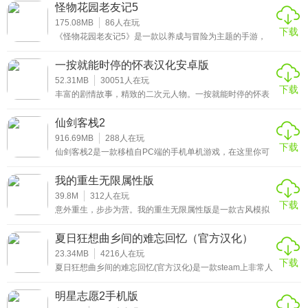
戏，在伦敦这个城市里，玩家可以成为一名违法的罪犯，可
怪物花园老友记5
以去偷车，抢子弹，抢钱等等，完成许多游戏角色，也可以
与敌人开战，体验战斗的乐趣。感兴趣的小伙伴赶紧来下载
175.08MB
86
人在玩
下载
这款黑客犯罪模拟器最新汉化破解版游戏体验吧。
《怪物花园老友记5》是一款以养成与冒险为主题的手游，
在游戏中玩家可以选择不同的游戏模式，有着多种多样的玩
法可以让玩家去自由地体验，可以在游戏中去感受更加轻松
一按就能时停的怀表汉化安卓版
的游戏氛围，并且在游戏中还可以去获得更多的金币来解锁
更多的道具，通过解锁来更好地帮助自己去通过游戏挑战，
52.31MB
30051
人在玩
下载
也可以在游戏中获得更多的金币。
丰富的剧情故事，精致的二次元人物。一按就能时停的怀表
汉化安卓版是一款可以自由恋爱的养成手游，可以体验不同
的剧情和故事，开发多种内容。当按钮打开时，时间停止。
仙剑客栈2
这只怀表非常神奇。时间停止的时候你可以做各种事情。很
多角色都可以选择，直接选择自己喜欢的类型的角色去遇到
916.69MB
288
人在玩
下载
一个浪漫的爱情故事。感兴趣的小伙伴赶紧来下载这款一按
仙剑客栈2是一款移植自PC端的手机单机游戏，在这里你可
就能时停的怀表最新安卓版游戏体验吧。
以和李逍遥他们一起互动，不再为江湖事烦恼，而是蜗居在
余杭村的一家小小客栈里，每天为柴米油盐的事情烦恼。在
我的重生无限属性版
经营忙碌之余，还能谈谈恋爱，踏青郊游，十分享受!
39.8M
312
人在玩
下载
意外重生，步步为营。我的重生无限属性版是一款古风模拟
养成游戏，玩家会重生到古时候，从婴儿开始冒险，需要适
应现状才能生存和成长好。玩家可以想办法回来或者继续过
夏日狂想曲乡间的难忘回忆（官方汉化）
现在的生活。由于有文采、情商、力量、勇气等诸多不同属
性，玩家可以选择文人、武人等不同的发展方向，注意提升
23.34MB
4216
人在玩
下载
相应的属性。感兴趣的小伙伴赶紧来下载这款我的重生无限
夏日狂想曲乡间的难忘回忆(官方汉化)是一款steam上非常人
属性版游戏体验吧。
气的角色扮演恋爱养成游戏，在这里玩家可以体验到各种丰
富的玩法。通过各种途径来提高可爱小姐姐们对你的好感
明星志愿2手机版
度。除此之外，还有大量性感的动态立绘等你来领取哟!喜欢