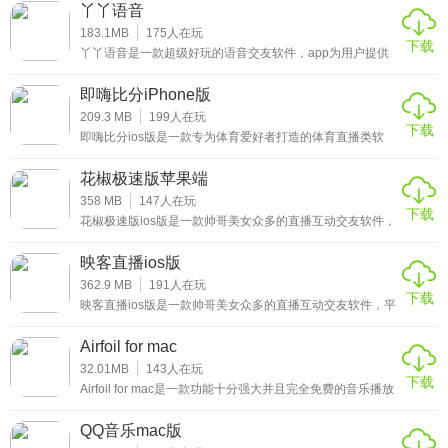
取您孩子的地理位置信息，并给孩子的智能手表发送语音、
丫丫语音
文字，图片等信息，让沟通变得更加方便。此外，家长用户
还可以通过作息计划来设置、管理孩子的日常计划事项，如
183.1MB
175
人在玩
下载
通过定时提醒，自定义语音提醒等方式让孩子完成喝水、吃
丫丫语音是一款超级好玩的语音交友软件，app为用户提供
饭，做作业等相关事项，帮助孩子完成优良的作息习惯。喜
了一个不错的语音交友平台，这里入驻了诸多单身男女齐聚
欢的家长朋
于此，还能与不同用户实时互动，陪你一起玩到嗨，如果你
即嗨比分iPhone版
想要扩大你的社交圈，那就赶快来下载丫丫语音吧。
209.3 MB
199
人在玩
下载
即嗨比分ios版是一款专为体育爱好者打造的体育直播类软
件，提供最新最全面的体育赛事直播，包含篮球、足球、羽
毛球、乒乓球等各种体育赛事，用户可以随时在线查看最新
花椒极速版苹果端
的赛事直播，轻松了解最终的赛果，还可以查看当下的热门
新闻，获取更多最新的体育赛事资讯，感兴趣的小伙伴赶紧
358 MB
147
人在玩
下载
来下载这款即嗨比分ios版体验吧。
花椒极速版ios版是一款帅哥美女众多的直播互动交友软件，
专门为年轻人打造的直播狂欢平台，汇集了众多优质的主播
于此，每天都会进行各种精彩的直播内容，并且支持连麦互
映客直播ios版
动，在观看直播的过程中，用户可以与喜欢的主播进行互
动，而且还可以与喜欢的主播进行互动，超有趣的社交方
362.9 MB
191
人在玩
下载
式，感兴趣的小伙伴赶紧来下载这款花椒极速版ios版体验
映客直播ios版是一款帅哥美女众多的直播互动交友软件，平
吧。
台以趣味性为主的交友方式，具备视频速配、语音速配、网
上快速聊天等方法，帮助用户轻松找到心仪的那个ta，而且
Airfoil for mac
软件也有大量的美颜效果，让你时刻美美哒。同时软件的直
播内容丰富全面，视频画质超清晰，给用户带来最好的直播
32.01MB
143
人在玩
下载
观看体验，感兴趣的小伙伴赶紧来下载这款映客直播ios版体
Airfoil for mac是一款功能十分强大并且完全免费的音乐播放
验吧。
软件，软件最大的亮点就是可以将任何声音、音源以无线的
方式传送至另一台设备，使用户无需使用数据线或者网线进
QQ音乐mac版
行连接，十分方便实用。最重要的一点是，软件的传输速度