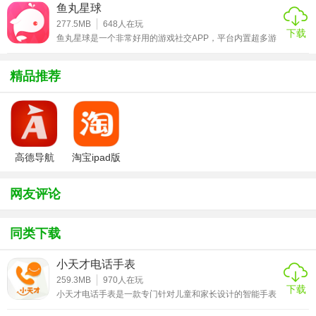
iPod touch等设备使用，需要的可以使用。所谓目的社交就
鱼丸星球
是指撇开其他的开场白和繁琐的事先沟通，直接进入主题，
奔向目的。软件首创目的语言系统，在这里你可以直接找到
277.5MB
648
人在玩
下载
最好玩的同类，发现有趣的自己。年轻就要率性而为，即时
鱼丸星球是一个非常好用的游戏社交APP，平台内置超多游
选择交友目的，立即找到志同道合的
戏大神及单身可撩的小姐姐哦~王者、吃鸡、炉石传说等当
下热门的游戏好友齐聚于此，只要你在广场中发出游戏好友
召集帖，成百上千的游戏好友将纷纷加入您的游戏阵营，如
精品推荐
此强大，会有没有游戏好友一说？不仅如此，鱼丸星球还提
供了超多好玩的互动小游戏，好友间开启语音连麦畅聊模
式，定能让你的游戏房间燥起来！还在一个人默默的打游戏
上分？那多没意思
高德导航
淘宝ipad版
iphone版
网友评论
同类下载
小天才电话手表
259.3MB
970
人在玩
下载
小天才电话手表是一款专门针对儿童和家长设计的智能手表
设备app.家长朋友们通过小天才电话手表app，可以准确获