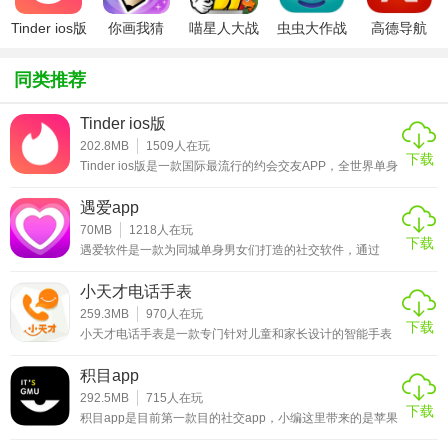
这款软件很棒，它能带给你不同的体验，你可以在这里得到
很多好听的声音，所有用户都是通过实名认证的，大家可以
Tinder ios版
你画我猜
喵星人大战
虫虫大作战
高德导航
ipad版
破解版ios
ipad版
iphone版
安心的交流互动，也可以分享自己的心情，当你遇到有趣的
人时，他会为你分享自己喜欢的内容，让你通过他的每一次
同类推荐
观察和认识，让你们的交流更加的默契。
Tinder ios版
202.8MB
1509
人在玩
下载
Tinder ios版是一款国际最流行的约会交友APP，全世界单身
年轻人生活方式的代名词。手机交友APP作用是基于用户的
地理位置，每天推荐一定距离内的四个对象，根据用户在
遇爱app
Facebook上面的共同好友数量、共同兴趣和关系网给出评
分，得分最高的推荐对象优先展示。假如你喜欢的推荐对象
70MB
1218
人在玩
下载
恰好也喜欢你，那么你们就可以互发消息、在Facebook上互
遇爱软件是一款为同城单身男女们打造的社交软件，通过
相关注、组织线下见面。如果你还不知道是怎
LBS地理位置的定位可以为用户推荐附近最靠谱、最活跃的
异性用户，无论你是找朋友、约妹子还是找对象，使用它可
小天才电话手表
以让你的社交圈子更为广泛。现在的社会上男女比例严重失
调，不赶紧找对象的话，不仅自己着急家里人也着急，只要
259.3MB
970
人在玩
下载
年龄到了就会被安排去相亲，相信大家对于这种找对象的方
小天才电话手表是一款专门针对儿童和家长设计的智能手表
式也是非常头疼，不过使用这款软件的话倒是可以为你认识
设备app.家长朋友们通过小天才电话手表app，可以准确获
异性朋友有一定的
取您孩子的地理位置信息，并给孩子的智能手表发送语音、
积目app
文字，图片等信息，让沟通变得更加方便。此外，家长用户
还可以通过作息计划来设置、管理孩子的日常计划事项，如
292.5MB
715
人在玩
下载
通过定时提醒，自定义语音提醒等方式让孩子完成喝水、吃
积目app是目前第一款目的社交app，小编这里带来的是苹果
饭，做作业等相关事项，帮助孩子完成优良的作息习惯。喜
用户使用的积目ios版，支持ios7.0及以上的iPhone、iPad、
欢的家长朋