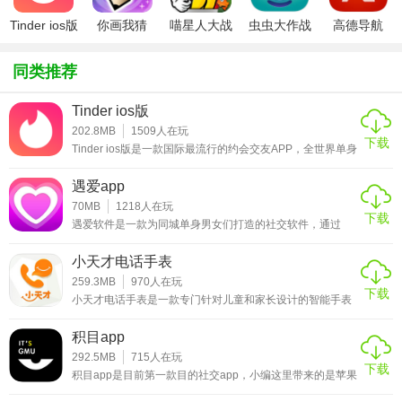
数据!
Tinder ios版
你画我猜
喵星人大战
虫虫大作战
高德导航
★即嗨比分ios版软件亮点
ipad版
破解版ios
ipad版
iphone版
同类推荐
1、特色数据高效服务;
2、各级联赛全面聚集;
Tinder ios版
202.8MB
1509
人在玩
下载
3、精彩话题实况直播。
Tinder ios版是一款国际最流行的约会交友APP，全世界单身
年轻人生活方式的代名词。手机交友APP作用是基于用户的
地理位置，每天推荐一定距离内的四个对象，根据用户在
★即嗨比分ios版软件优势
遇爱app
Facebook上面的共同好友数量、共同兴趣和关系网给出评
分，得分最高的推荐对象优先展示。假如你喜欢的推荐对象
70MB
1218
人在玩
1、提供足球篮球赛程、即时比分和赛果数据;
下载
恰好也喜欢你，那么你们就可以互发消息、在Facebook上互
遇爱软件是一款为同城单身男女们打造的社交软件，通过
相关注、组织线下见面。如果你还不知道是怎
LBS地理位置的定位可以为用户推荐附近最靠谱、最活跃的
2、体育热门赛事0延迟观看，看比赛更激情;
异性用户，无论你是找朋友、约妹子还是找对象，使用它可
小天才电话手表
以让你的社交圈子更为广泛。现在的社会上男女比例严重失
调，不赶紧找对象的话，不仅自己着急家里人也着急，只要
259.3MB
970
人在玩
3、可以与志趣相投的球友们及足球、篮球爱好者进行发帖、
下载
年龄到了就会被安排去相亲，相信大家对于这种找对象的方
小天才电话手表是一款专门针对儿童和家长设计的智能手表
评论，互动交流;更有专家看法供你查看了解。
式也是非常头疼，不过使用这款软件的话倒是可以为你认识
设备app.家长朋友们通过小天才电话手表app，可以准确获
异性朋友有一定的
取您孩子的地理位置信息，并给孩子的智能手表发送语音、
积目app
文字，图片等信息，让沟通变得更加方便。此外，家长用户
还可以通过作息计划来设置、管理孩子的日常计划事项，如
292.5MB
715
人在玩
下载
通过定时提醒，自定义语音提醒等方式让孩子完成喝水、吃
积目app是目前第一款目的社交app，小编这里带来的是苹果
★即嗨比分ios版主要功能
饭，做作业等相关事项，帮助孩子完成优良的作息习惯。喜
用户使用的积目ios版，支持ios7.0及以上的iPhone、iPad、
欢的家长朋