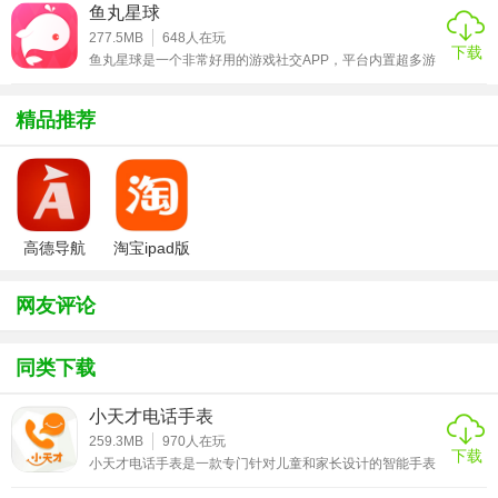
iPod touch等设备使用，需要的可以使用。所谓目的社交就
鱼丸星球
1、支持赛事推送，确保用户即时获取关注赛事进球和红牌通
是指撇开其他的开场白和繁琐的事先沟通，直接进入主题，
奔向目的。软件首创目的语言系统，在这里你可以直接找到
277.5MB
648
人在玩
知;
下载
最好玩的同类，发现有趣的自己。年轻就要率性而为，即时
鱼丸星球是一个非常好用的游戏社交APP，平台内置超多游
选择交友目的，立即找到志同道合的
戏大神及单身可撩的小姐姐哦~王者、吃鸡、炉石传说等当
2、发现模块提供banner、大咖列表，资讯阅读等功能，用户
下热门的游戏好友齐聚于此，只要你在广场中发出游戏好友
召集帖，成百上千的游戏好友将纷纷加入您的游戏阵营，如
精品推荐
可关注即嗨入驻名人，也可查看热门新闻;
此强大，会有没有游戏好友一说？不仅如此，鱼丸星球还提
供了超多好玩的互动小游戏，好友间开启语音连麦畅聊模
3、比分直播功能上线，用户可快速查看当前赛事，回查结束
式，定能让你的游戏房间燥起来！还在一个人默默的打游戏
上分？那多没意思
赛果，并添加关注，赛事覆盖度全面。支持多角度数据分
析，如赔率，概率，比赛事件等;
高德导航
淘宝ipad版
4、完成个人中心，满足用户完善头像，密码，个人简介等功
iphone版
能，也可查询个人关注粉丝等纪录。同时，可进行清理缓
网友评论
存，无图模式等操作。
同类下载
★即嗨比分ios版推荐理由
1、【社区】体育、八卦应有尽有，分享观点结识好友;
小天才电话手表
259.3MB
970
人在玩
2、【实时比分直播】手机随时随地看比分、文字直播，比电
下载
小天才电话手表是一款专门针对儿童和家长设计的智能手表
设备app.家长朋友们通过小天才电话手表app，可以准确获
视、网络更快30秒;