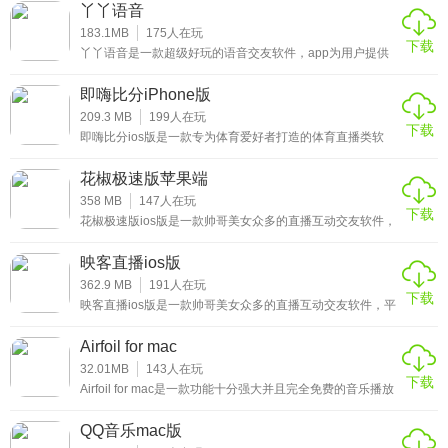
取您孩子的地理位置信息，并给孩子的智能手表发送语音、
丫丫语音
文字，图片等信息，让沟通变得更加方便。此外，家长用户
3、【专家推荐】超过4000名专家权威入驻。媒体大咖、资深
还可以通过作息计划来设置、管理孩子的日常计划事项，如
183.1MB
175
人在玩
下载
通过定时提醒，自定义语音提醒等方式让孩子完成喝水、吃
实战高手及权威专家名人汇集一地;
丫丫语音是一款超级好玩的语音交友软件，app为用户提供
饭，做作业等相关事项，帮助孩子完成优良的作息习惯。喜
了一个不错的语音交友平台，这里入驻了诸多单身男女齐聚
欢的家长朋
于此，还能与不同用户实时互动，陪你一起玩到嗨，如果你
4、【核心数据】即嗨比分独创“四维象限”“进球值”“大数据”等
即嗨比分iPhone版
想要扩大你的社交圈，那就赶快来下载丫丫语音吧。
业界领先数据模型，同时提供每场比赛对阵双方近期战绩，
209.3 MB
199
人在玩
下载
即嗨比分ios版是一款专为体育爱好者打造的体育直播类软
对赛往绩，积分排名、数据对比等重要数据供球迷参考;
件，提供最新最全面的体育赛事直播，包含篮球、足球、羽
毛球、乒乓球等各种体育赛事，用户可以随时在线查看最新
花椒极速版苹果端
5、【全球赛事覆盖全】全球的足球、篮球、电竞赛事单月开
的赛事直播，轻松了解最终的赛果，还可以查看当下的热门
新闻，获取更多最新的体育赛事资讯，感兴趣的小伙伴赶紧
358 MB
147
人在玩
赛场次超过5000场，涵盖中超、亚冠、英超、意甲、西甲、
下载
来下载这款即嗨比分ios版体验吧。
花椒极速版ios版是一款帅哥美女众多的直播互动交友软件，
德甲、日职联、澳超、欧冠、世界杯、NBA、CBA、
专门为年轻人打造的直播狂欢平台，汇集了众多优质的主播
于此，每天都会进行各种精彩的直播内容，并且支持连麦互
Dota2、LOL、CSGO等全球1000家体育赛事，尽在手中!
映客直播ios版
动，在观看直播的过程中，用户可以与喜欢的主播进行互
动，而且还可以与喜欢的主播进行互动，超有趣的社交方
362.9 MB
191
人在玩
下载
★即嗨比分ios版使用心得
式，感兴趣的小伙伴赶紧来下载这款花椒极速版ios版体验
映客直播ios版是一款帅哥美女众多的直播互动交友软件，平
吧。
台以趣味性为主的交友方式，具备视频速配、语音速配、网
上快速聊天等方法，帮助用户轻松找到心仪的那个ta，而且
1、无与伦比的观赛体验
Airfoil for mac
软件也有大量的美颜效果，让你时刻美美哒。同时软件的直
播内容丰富全面，视频画质超清晰，给用户带来最好的直播
32.01MB
143
人在玩
超清画面，1080P;多路信号，无卡顿 ;普英粤多语解说;
下载
观看体验，感兴趣的小伙伴赶紧来下载这款映客直播ios版体
Airfoil for mac是一款功能十分强大并且完全免费的音乐播放
验吧。
软件，软件最大的亮点就是可以将任何声音、音源以无线的
2、原版节目全媒体独播
方式传送至另一台设备，使用户无需使用数据线或者网线进
QQ音乐mac版
行连接，十分方便实用。最重要的一点是，软件的传输速度