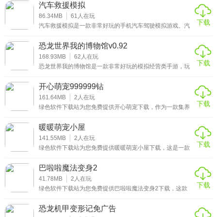
不同的玩家塑造出来的角色作品各有不同，体验感十足。如
汽车救援模拟
果你是一个想法丰富的朋友，不妨在手机移动端进行体验有!
86.34MB
61
人在玩
下载
汽车救援模拟是一款非常好玩的手机汽车驾驶模拟游戏。汽
车救援模拟内置菜单版游戏玩家驾驶汽车进行刺激的救援行
动，喜欢此类型游戏的玩家快来下载吧! 基本介绍汽车救援模
恐龙世界我的博物馆v0.92
拟是一款比较真实的3D驾驶手游。在游戏中玩家扮演一名救
护车司机，你有着很高的驾驶技术，你可以自由的选择不同
168.93MB
62
人在玩
下载
的场景，完成各种救援任务，获取奖励，购买更多的驾驶工
恐龙世界我的博物馆是一款非常好玩的模拟经营类手游，玩
具，开启你的精彩驾驶之旅。
家在这款游戏当中可以体验到真实的博物馆经营体验，游戏
当中拥有非常丰富的游戏玩法，可以在这里尽情的展现自己
开心萌宠999999钻
的经营能力，玩法十分的有趣，是一款非常适合闲暇时间玩
的游戏，感兴趣的小伙伴赶快来下载体验吧。
161.64MB
2
人在玩
下载
绿色软件下载站为您免费提供开心萌宠下载，作为一款集养
成、互动与休闲于一体的萌宠模拟游戏，它凭借温馨治愈的
氛围和丰富多元的玩法，俘获了众多玩家的心。游戏采用精
暖暖萌宠小屋
美的3D画风，每一处细节都透着可爱，从萌宠软乎乎的毛发
到家园里灵动的装饰，都能让玩家瞬间沉浸在充满童趣的世
141.55MB
2
人在玩
下载
界中。
绿色软件下载站为您免费提供暖暖萌宠小屋下载，这是一款
将萌宠养成与小屋经营完美融合的治愈系游戏，能让玩家在
忙碌生活中找到一片温暖的小天地。游戏里，你可以邂逅数
巴啦啦魔法变身2
十种软萌可爱的宠物，从圆滚滚的仓鼠到灵动俏皮的猫咪，
每一只都有独特的性格和习性。
41.78MB
2
人在玩
下载
绿色软件下载站为您免费提供巴啦啦魔法变身2下载，这款
改编自经典动漫《巴啦啦小魔仙》的魔法换装手游，凭借可
爱清新的画风、丰富的换装玩法以及充满童趣的剧情，吸引
恐龙机甲变形记免广告
了众多女性玩家和动漫粉丝。作为被魔仙女王选中的实习小