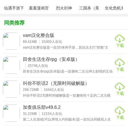
仙遇手游下
羞羞漫画官
烈火封神
三国杀（美
生化危机3
总结点评
载
方版v1.0.1
化包绅士奶
绅士mod
杀版）
Vam游戏是一款玩法十分自由，且没有限制的捏脸游戏。在
同类推荐
这里玩家可以自己动手捏出拥有不同体貌特征的纯3D角色，
vam汉化整合版
可玩性很高!另外这个版本支持中文体验，所有内容都经过汉
89.41MB
31000
人在玩
化处理，受众度很高。
下载
vam汉化整合版是一款3D休闲手游，其玩法主打“捏脸”主
题，纷繁复杂的参数可供挑战，考验你的动手和审美能力，
不同的玩家塑造出来的角色作品各有不同，体验感十足。如
田舍生活生存rpg（安卓版）
果你是一个想法丰富的朋友，不妨在手机移动端进行体验有!
25746
人在玩
下载
田舍生活生存rpg(安卓版)是一款拥有二次元绅士剧情的互动
类养成手游。高质量的画面和丰富的章节内容，再加上软糯
柔美的CV倾情配音，如果你对这款日系动态cg感兴趣的话，
叫你不听话2（无限时间破解版）
那就请来田舍生活生存rpg安卓版下载，精彩玩法让你乐享不
停!
296.72MB
16442
人在玩
下载
叫你不听话2无限时间破解版是一款趣味性十足的二次元模
拟女生养成类爆衣游戏。在这里小伙伴们可以通过各种任务
来提升NPC对你的好感度，从而解锁更多有趣的隐藏剧情，
加查俱乐部v49.6.2
丰富的玩法还能给你带来各种精彩的体验哟!
31.22MB
12154
人在玩
下载
第二人生游戏(可以养情人约拍版本)是一款玩法同模拟人生
相似的养成类手游，在这里你将接触到大量的现实真实元