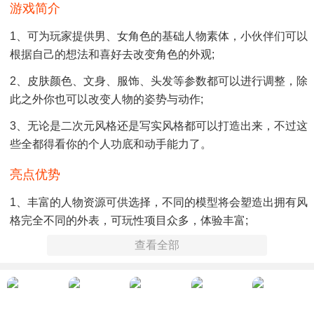
游戏简介
1、可为玩家提供男、女角色的基础人物素体，小伙伴们可以
根据自己的想法和喜好去改变角色的外观;
2、皮肤颜色、文身、服饰、头发等参数都可以进行调整，除
此之外你也可以改变人物的姿势与动作;
3、无论是二次元风格还是写实风格都可以打造出来，不过这
些全都得看你的个人功底和动手能力了。
亮点优势
1、丰富的人物资源可供选择，不同的模型将会塑造出拥有风
格完全不同的外表，可玩性项目众多，体验丰富;
查看全部
2、端游与手游数据互通，当你在端游中捏完角色的外观时，
还可以导入到手机端进行观摩与调整，自由度高;
3、支持原生VR设备，如果你有VR设备的话，就可以通过它
来与游戏中的角色进行近距离的互动，十分的逼真。