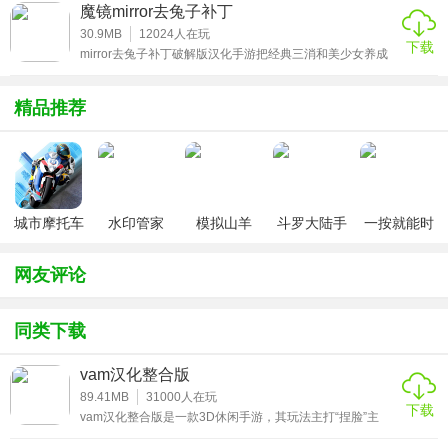
素，就如名字一样，让玩家获得第二次的人生。如果有机会
魔镜mirror去兔子补丁
重新来过，你将如何去过好每一时刻呢?对这种玩法感兴趣
的朋友欢迎来第二人生可以养情人的最新官方版本体验!
30.9MB
12024
人在玩
下载
mirror去兔子补丁破解版汉化手游把经典三消和美少女养成
完美融合在一起。游戏里你可以和傲娇软萌的女仆或是高冷
果敢的精灵进行不可描述的互动，想要感受这种愉悦爆衣体
验的小伙伴欢迎来这里下载!
精品推荐
城市摩托车
水印管家
模拟山羊
斗罗大陆手
一按就能时
竞赛
v3.1
游破解版无
停的怀表汉
限钻石
化安卓版
网友评论
同类下载
vam汉化整合版
89.41MB
31000
人在玩
下载
vam汉化整合版是一款3D休闲手游，其玩法主打“捏脸”主
题，纷繁复杂的参数可供挑战，考验你的动手和审美能力，