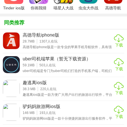
可以线上查询。
Tinder ios版
你画我猜
喵星人大战
虫虫大作战
高德导航
ipad版
破解版ios
ipad版
iphone版
★拉比出行ios版软件优势
同类推荐
1、非常实用的在线旅游服务平台软件，各种服务都可以在线
高德导航iphone版
轻松了解;
28.7MB
1307
人在玩
下载
2、使用起来非常的方便，所有信息都直接呈现给每个用户并
高德导航iphone版是一款专业的苹果手机导航软件，具有强
大的功能支持，目前可以支持ios6及以上版本。软件界面采
实时更新;
用扁平化设计，更适合开车时候的导航操作习惯。高德导航
uber司机端苹果（暂无下载资源）
iphone版支持精准化搜索，在导航中的路线规划以及避免拥
3、用户可以在手机上获取最新的生活数据，让您更好地出
堵和限行等效果都非常棒。软件采用明星语音导航，你可以
59.1MB
503
人在玩
下载
选择林志玲、郭德纲、周星星等语音进行导航播报，带给你
uber司机端是专门为uber司机们打造的手机客户端，司机们
行，节省时间。
专享明星语音的极致听觉体验。软件支持地图公交“快速无
在使用之前需要先进入优步的官网注册自己的账号，接着只
要在手机上安装这款软件之后，绑定自己的银行卡就可以开
趣逃离ios版
始准备接客了。在现在打车软件已经成为大家出门必备的软
件之后，优步这款外来打车软件也是与国内的滴滴打车竞
38.3 MB
220
人在玩
下载
争，首先对于用户来说每邀请一个用户就可以获得30元的优
趣逃离ios版是一款方便广大用户出行的旅游出行软件，平台
★拉比出行ios版主要功能
惠卷，10公里内不堵车的情况下用这个优惠卷几乎不用花
为广大用户提供了预定部分旅游景点的酒店和服务，也可让
钱；而对
用户自驾或跟团，会有专业的旅游团为用户服务，还有各式
驴妈妈旅游网ios版
1、提升信息获取效率，你可以快速了解到最新的生活信息，
各样主题团甚至私人团购。最大的有点在于，给用户提供
1000种旅游玩法和各类旅游服务，让用户能体验到最舒适的
146 MB
193
人在玩
方便快捷;
下载
旅行，感兴趣的小伙伴赶紧来下载这款趣逃离ios版体验吧。
驴妈妈旅游网ios版是一款十分便捷的旅游出行服务软件，平
台专门为广大热爱旅游的朋友们提供最方便快捷的旅游服
2、软件界面非常简洁，方便用户更好的查看各种信息，还能