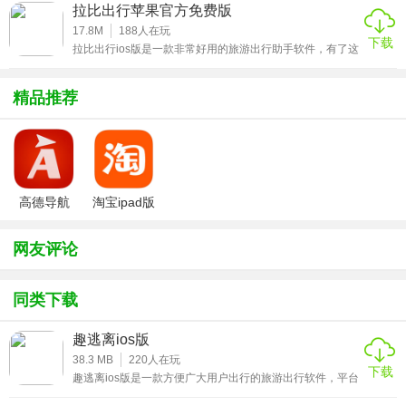
务，更有精选5A景点一元门票无限订购服务，一元就能畅玩
拉比出行苹果官方免费版
众多有趣的景点，同时软件还提供了一系列有特色的旅游服
自由切换城市;
务，包括游记等，让用户的出行更加的省心、放心，感兴趣
17.8M
188
人在玩
下载
的小伙伴赶紧来下载这款驴妈妈旅游网ios版体验吧。
拉比出行ios版是一款非常好用的旅游出行助手软件，有了这
3、所有的功能都能免费使用，天气数据和油价数据都是非常
个实用的旅游出行app，用户就可以快速了解各种数据、天
真实的，不用担心虚假数据。
气、空气质量、油价等信息，方便用户的出行，方便了用户
的出行，软件占用内存少，所有数据均实时更新，使用户能
精品推荐
够了解最新的信息，更好地制定出行计划，感兴趣的小伙伴
★拉比出行ios版推荐理由
赶紧来下载这款拉比出行ios版体验吧。
1、提供了特色目的地智能推荐服务，能够为用户推荐更多适
合出境游的目的地;
高德导航
淘宝ipad版
2、拥有众多详细的旅行指南，更有驴友们所分享的精华游
iphone版
记，让你轻松出境旅行;
网友评论
3、各种精选实惠的特价折扣活动层出不穷，为你汇总全网最
优惠的出国旅行路线。
同类下载
★拉比出行ios版使用心得
趣逃离ios版
38.3 MB
220
人在玩
1、具有行程计划功能，用户可在软件中制定自己的行程计
下载
趣逃离ios版是一款方便广大用户出行的旅游出行软件，平台
划，后续的时候就可以方便查看了;
为广大用户提供了预定部分旅游景点的酒店和服务，也可让