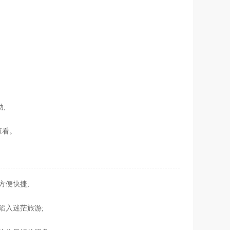
;
;
查看。
方便快捷;
陷入迷茫旅游;