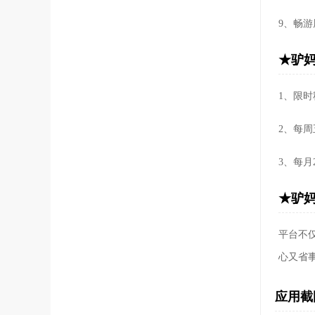
9、畅游
★驴妈
1、限
2、每
3、每
★驴妈
平台不
心又省
应用截