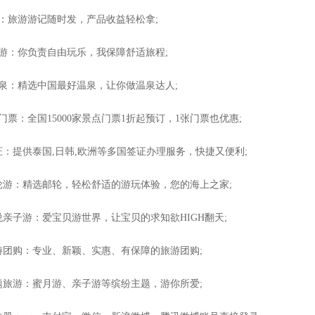
游：旅游游记随时发，产品收益轻松拿;
驾游：你负责自由玩乐，我保障舒适旅程;
温泉：精选中国最好温泉，让你做温泉达人;
门票：全国15000家景点门票1折起预订，1张门票也优惠;
证：提供泰国,日韩,欧洲等多国签证办理服务，快捷又便利;
邮轮游：精选邮轮，轻松舒适的游玩体验，您的海上之家;
悦亲子游：爱宝贝游世界，让宝贝的求知欲HIGH翻天;
旅游团购：专业、新颖、实惠、有保障的旅游团购;
主题旅游：蜜月游、亲子游等缤纷主题，游你所爱;