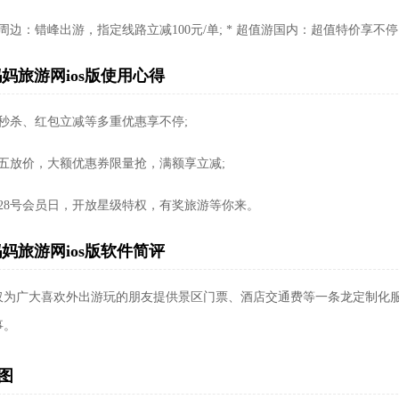
周边：错峰出游，指定线路立减100元/单; * 超值游国内：超值特价享不
妈旅游网ios版使用心得
时秒杀、红包立减等多重优惠享不停;
周五放价，大额优惠券限量抢，满额享立减;
月28号会员日，开放星级特权，有奖旅游等你来。
妈旅游网ios版软件简评
仅为广大喜欢外出游玩的朋友提供景区门票、酒店交通费等一条龙定制化
事。
图