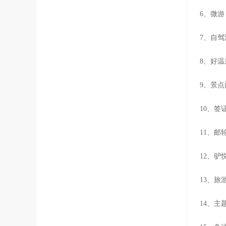
6、微
7、自
8、好
9、景点
10、签
11、
12、驴
13、
14、