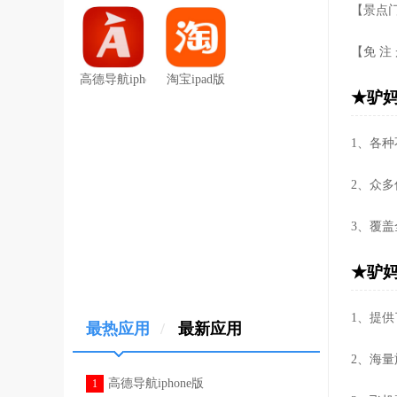
【景点门
【免 
高德导航iphone版
淘宝ipad版
★驴妈
1、各
2、众
3、覆
★驴妈
1、提
最热应用
/
最新应用
2、海
高德导航iphone版
1