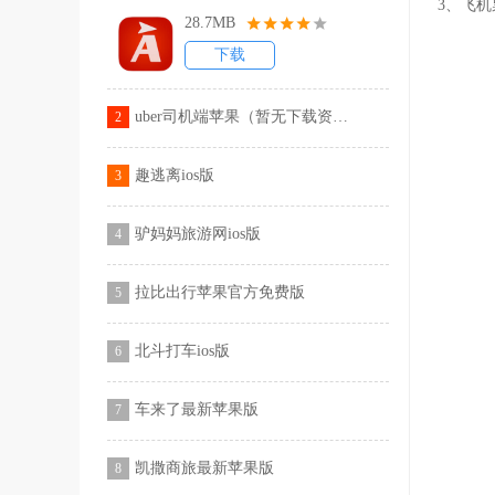
3、飞
28.7MB
下载
uber司机端苹果（暂无下载资源）
2
趣逃离ios版
3
驴妈妈旅游网ios版
4
拉比出行苹果官方免费版
5
北斗打车ios版
6
车来了最新苹果版
7
凯撒商旅最新苹果版
8