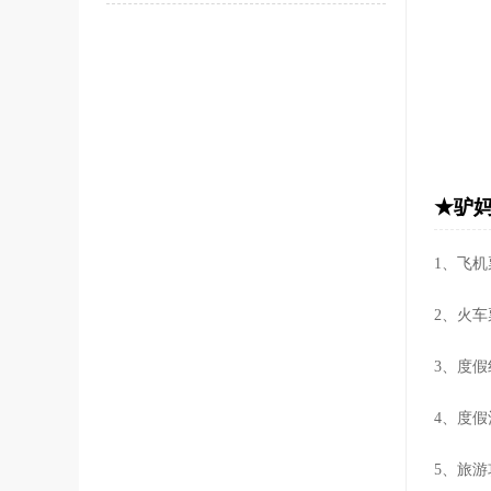
★驴妈
1、飞
2、火
3、度
4、度假
5、旅