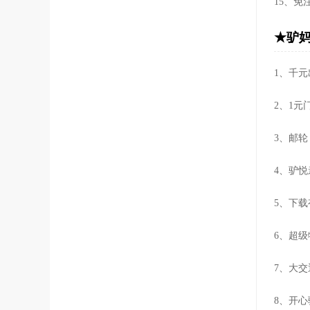
15、
★驴妈
1、千元
2、1元
3、邮轮
4、驴
5、下载
6、超
7、大交
8、开心