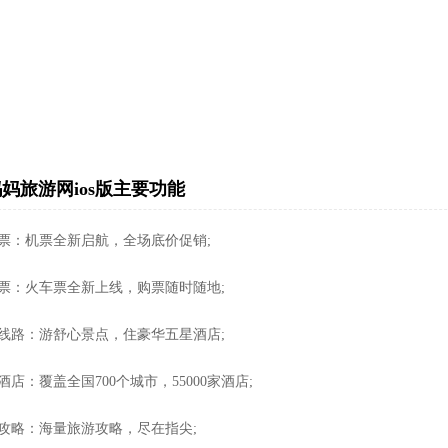
妈旅游网ios版主要功能
机票：机票全新启航，全场底价促销;
车票：火车票全新上线，购票随时随地;
假线路：游舒心景点，住豪华五星酒店;
酒店：覆盖全国700个城市，55000家酒店;
游攻略：海量旅游攻略，尽在指尖;