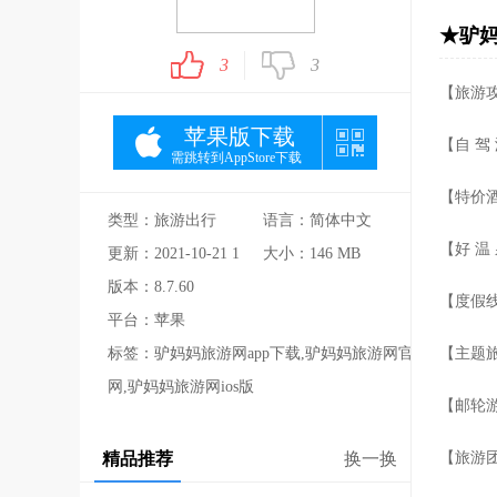
★驴妈
3
3
【旅游
苹果版下载
【自 驾
需跳转到AppStore下载
【特价酒
类型：旅游出行
语言：简体中文
【好 温
更新：2021-10-21 11:30:46
大小：146 MB
版本：8.7.60
【度假
平台：苹果
标签：驴妈妈旅游网app下载,驴妈妈旅游网官
【主题
网,驴妈妈旅游网ios版
【邮轮
精品推荐
换一换
【旅游