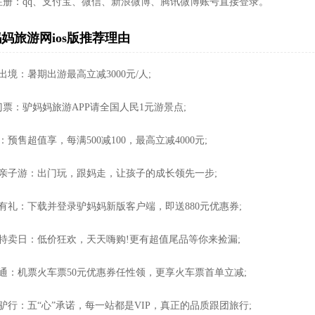
免注册：qq、支付宝、微信、新浪微博、腾讯微博账号直接登录。
妈旅游网ios版推荐理由
出境：暑期出游最高立减3000元/人;
门票：驴妈妈旅游APP请全国人民1元游景点;
：预售超值享，每满500减100，最高立减4000元;
悦亲子游：出门玩，跟妈走，让孩子的成长领先一步;
有礼：下载并登录驴妈妈新版客户端，即送880元优惠券;
级特卖日：低价狂欢，天天嗨购!更有超值尾品等你来捡漏;
通：机票火车票50元优惠券任性领，更享火车票首单立减;
驴行：五“心”承诺，每一站都是VIP，真正的品质跟团旅行;