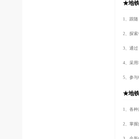
★地铁
1、跟随 
2、探索
3、通过 
4、采用
5、参与电
★地铁
1、各
2、掌
3、全