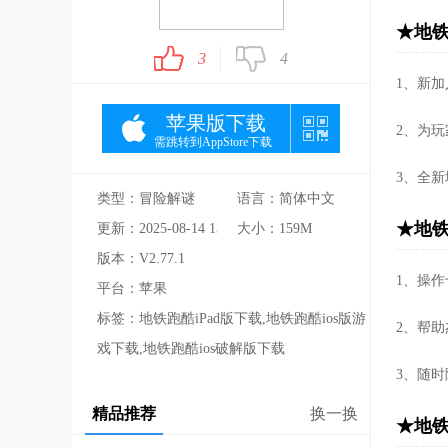
★地铁
3
4
1、新
苹果版下载
2、为
需跳转到AppStore下载
3、全
类型：冒险解谜
语言：简体中文
★地铁
更新：2025-08-14 13:33:56
大小：159M
版本：V2.77.1
1、操
平台：苹果
标签：地铁跑酷iPad版下载,地铁跑酷ios版游
2、帮
戏下载,地铁跑酷ios破解版下载
3、随
精品推荐
换一换
★地铁