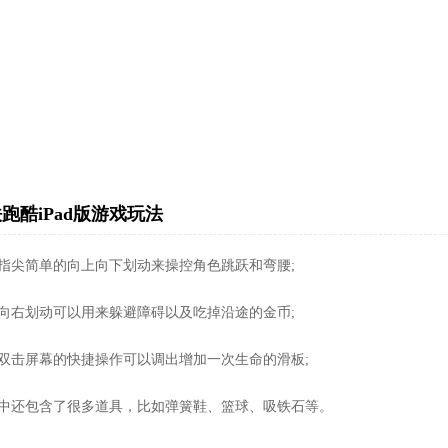
跑酷iPad版游戏玩法
过指尖简单的向上向下划动来操控角色跳跃和弯腰;
左向右划动可以用来躲避障碍以及吃掉沿途的金币;
过双击屏幕的快捷操作可以调出增加一次生命的滑板;
戏中还包含了很多道具，比如弹簧鞋、篮球、吸铁石等。