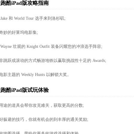
跑酷iPad版攻略指南
Jake 和 World Tour 选手来到洛杉矶;
奇妙的好莱坞电影集;
Wayne 壮观的 Knight Outfit 装备闪耀您的冲浪选手阵容;
非跳跃或滚动的方式畅游地铁以赢取挑战性十足的 Awards;
影主题的 Weekly Hunts 以解锁大奖。
跑酷iPad版试玩体验
种用途的道具会帮你攻克难关，获取更高的分数;
握好躲避的技巧，你就有机会的到丰厚的通关奖励;
新的地图选择，带给你更多的游戏选择和体验。