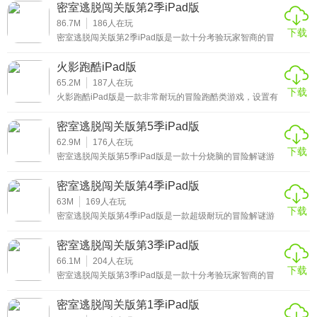
搭配，一进入游戏就牢牢地抓住玩家的眼球，这种鲜艳的色
"游戏画面精美，必杀技特效酷炫,强烈推荐!"Pearl
密室逃脱闯关版第2季iPad版
调大大降低了跑酷游戏的紧张气氛，即使一不小心撞到墙壁
也不会有很大的懊恼，让玩家可以尽情享受在地铁中跑酷的
86.7M
186
人在玩
"跑酷游戏中的精品，操作简单，画面流畅, 5星级" Maxine
下载
乐趣，感兴趣的小伙伴赶紧来下载这款地铁跑酷iPad版游戏
密室逃脱闯关版第2季iPad版是一款十分考验玩家智商的冒
体验吧。
险解谜逃生类游戏，第二季版本中同样为玩家精心准备了20
"非常具有可玩性的一款休闲跑酷游戏，火影题材，画风特别
个关卡，也就是说里面有20个不同的房间，玩家是一名被困
火影跑酷iPad版
在其中冒险者，没有人可以帮你，你只能靠自己寻找每个房
精致!"
间的开门钥匙，最终从这里逃离出去，准备好了吗？感兴趣
65.2M
187
人在玩
下载
的小伙伴赶紧来下载这款密室逃脱闯关版第2季iPad版游戏
火影跑酷iPad版是一款非常耐玩的冒险跑酷类游戏，设置有
★火影跑酷iPad版游戏简评
体验吧。
超多玩家熟悉的忍者，它们的等级和种类各不相同，你要帮
助你的角色接受不同的任务，完成这些任务，相信各位忍者
密室逃脱闯关版第5季iPad版
迷一定会很感兴趣的，而且还有很多不同的战斗模式哦，现
游戏中玩家将会骑著火影忍者专用的鹰来躲避各种机构和陷
在打开你的战斗方式，让这些忍者能够更加顽强地成长，感
62.9M
176
人在玩
下载
阱，使用绳索在屋檐上跳来跳去，在僵尸发现前，给它来上
兴趣的小伙伴赶紧来下载这款飞行模拟器iPad版游戏体验
密室逃脱闯关版第5季iPad版是一款十分烧脑的冒险解谜游
吧。
戏，在这个版本中，精心设计有18个极具挑战性的关卡可供
致命的一击，当然还有火箭也是火影忍者必须掌握的一种忍
玩家挑战，玩家将会在十八个房间中自由地探索，寻找到关
密室逃脱闯关版第4季iPad版
术，它能让你自由飞翔。
键的线索，从而成功逃离出去。虽然说相比前面几个版本少
了两个关卡，但是耐玩程度是不会减少的，感兴趣的小伙伴
63M
169
人在玩
下载
赶紧来下载这款密室逃脱闯关版第5季iPad版游戏体验吧。
密室逃脱闯关版第4季iPad版是一款超级耐玩的冒险解谜游
戏，这是前几季中最具创意、最难懂的一款逃出类游戏，它
增加了15关，但是每一关都是精心设计的，因此玩家必须开
密室逃脱闯关版第3季iPad版
动自己的脑子，在游戏中发挥极限猜测的能力，从各种不起
眼的地方寻找出各种有用的线索，解开一个个谜题，感兴趣
66.1M
204
人在玩
下载
的小伙伴赶紧来下载这款密室逃脱闯关版第4季iPad版游戏
密室逃脱闯关版第3季iPad版是一款十分考验玩家智商的冒
体验吧。
险解谜逃生类游戏，延续了这一系列游戏中的经典冒险解谜
玩法，同样里面精心设置有20个不同难度的关卡等待着玩家
密室逃脱闯关版第1季iPad版
前来挑战，玩家将会到20个不同的房间开始自己的冒险解谜