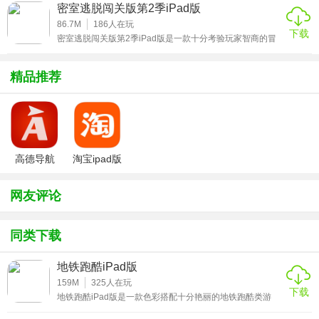
助你的角色接受不同的任务，完成这些任务，相信各位忍者
密室逃脱闯关版第2季iPad版
迷一定会很感兴趣的，而且还有很多不同的战斗模式哦，现
2、极限单人挑战，玩家有机会获得S级极品忍者;
在打开你的战斗方式，让这些忍者能够更加顽强地成长，感
86.7M
186
人在玩
下载
兴趣的小伙伴赶紧来下载这款飞行模拟器iPad版游戏体验
密室逃脱闯关版第2季iPad版是一款十分考验玩家智商的冒
3、团队模式，多种角色自由组合搭配，玩法更多变;
吧。
险解谜逃生类游戏，第二季版本中同样为玩家精心准备了20
个关卡，也就是说里面有20个不同的房间，玩家是一名被困
4、多种类的boss副本，给你耳目一醒的游戏体验。
在其中冒险者，没有人可以帮你，你只能靠自己寻找每个房
精品推荐
间的开门钥匙，最终从这里逃离出去，准备好了吗？感兴趣
的小伙伴赶紧来下载这款密室逃脱闯关版第2季iPad版游戏
★火影跑酷iPad版攻略指南
体验吧。
1、不断增加的忍者角色供你选择;
2、精美的画面和酷炫的特效;
高德导航
淘宝ipad版
iphone版
3、迎战多个boss，挑战魔界僵尸之王;
网友评论
4、新的音效系统及增加特效的动画;
同类下载
5、游戏成就系统、游戏商店增加游戏的趣味性;
6、多款的忍术及道具，连续杀敌获取能量，使用必杀技。
地铁跑酷iPad版
159M
325
人在玩
下载
★火影跑酷iPad版试玩体验
地铁跑酷iPad版是一款色彩搭配十分艳丽的地铁跑酷类游
戏，一改跑酷游戏紧张刺激的画风，使用了十分鲜艳的色彩