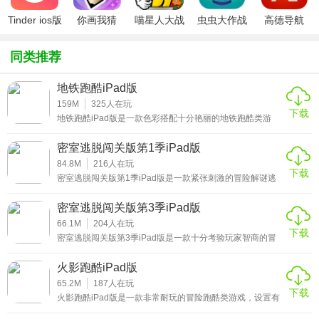
无限连打给你刺激体验;
Tinder ios版
你画我猜
喵星人大战
虫虫大作战
高德导航
3、收集忍者，拥有对应忍者的强力禁术，自由进行忍术变
ipad版
破解版ios
ipad版
iphone版
幻，更多酷炫忍术超具威力。
同类推荐
★火影跑酷iPad版游戏优势
地铁跑酷iPad版
159M
325
人在玩
1、采用了二次元动漫题材的卡牌格斗类玩法，根据经典动漫
下载
地铁跑酷iPad版是一款色彩搭配十分艳丽的地铁跑酷类游
《火影忍者》改编而来;
戏，一改跑酷游戏紧张刺激的画风，使用了十分鲜艳的色彩
搭配，一进入游戏就牢牢地抓住玩家的眼球，这种鲜艳的色
密室逃脱闯关版第1季iPad版
调大大降低了跑酷游戏的紧张气氛，即使一不小心撞到墙壁
2、保留了正版的剧情内容和角色外形，让你可以重温经典，
也不会有很大的懊恼，让玩家可以尽情享受在地铁中跑酷的
84.8M
216
人在玩
下载
玩法精彩，剧情丰富;
乐趣，感兴趣的小伙伴赶紧来下载这款地铁跑酷iPad版游戏
密室逃脱闯关版第1季iPad版是一款紧张刺激的冒险解谜逃
体验吧。
生游戏，玩家只身一人被困在各种各样的怪异房间，想要从
3、好友邀请功能，你将带领你的小伙伴一同挑战boss，各种
这里逃离出去，就需要前往每一个房间找到一把隐藏的钥
密室逃脱闯关版第3季iPad版
匙。尽情发挥自己的聪明才智，从各种的不起眼的地方找到
密卷技能随意选择，助你称霸忍界!
关键的线索所在，结合线索进行合理分析推理，找到出去的
66.1M
204
人在玩
下载
方法，最终成功逃离，感兴趣的小伙伴赶紧来下载这款密室
密室逃脱闯关版第3季iPad版是一款十分考验玩家智商的冒
逃脱闯关版第1季iPad版游戏体验吧。
险解谜逃生类游戏，延续了这一系列游戏中的经典冒险解谜
玩法，同样里面精心设置有20个不同难度的关卡等待着玩家
火影跑酷iPad版
前来挑战，玩家将会到20个不同的房间开始自己的冒险解谜
★火影跑酷iPad版游戏玩法
逃生之旅，利用自己的聪明才智从这里逃离出去，感兴趣的
65.2M
187
人在玩
下载
小伙伴赶紧来下载这款密室逃脱闯关版第3季iPad版游戏体
火影跑酷iPad版是一款非常耐玩的冒险跑酷类游戏，设置有
1、竞速多人挑战，玩家可以和好友同服竞技;
验吧。
超多玩家熟悉的忍者，它们的等级和种类各不相同，你要帮