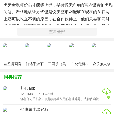
出安全度评价后才能够上线，毕竟悦美app的官方也害怕出现
问题。严格地认证方式也是悦美整形网能够在现在的互联网
上还可以屹立不倒的原因，在合作伙伴上，他们只会和同时
具备营业执照和医疗机构执业许可证的机构进行合作，所以
查看全部
用户可以相对的放宽心使用。在整形以前，用户还可以通过
悦美app对自己的整形项目进行相应的资讯，软件的咨询团队
对全国上千医生的技术和特点都有相应的了解，能够站在您
的立场上为你解读各种整形项目。
羞羞漫画官
仙遇手游下
三国杀（美
生化危机3
欢乐狼人杀
方版v1.0.1
载
化包绅士奶
绅士mod
游戏
杀版）
同类推荐
舒心app
12.91MB
1441
人在玩
下载
舒心官方手机版app是款简单实用的心理疏导、法律咨询软
件，这里收录了齐全的心理健康知识，这里也提供了全面的
心理咨询服务，让有需要的用户可以更好释放心理压力，重
健康蒙电绿色版
获新生；大量认证和资深律师在线，有需要法律咨询服务的