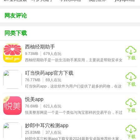
严格审核并给出安全度评级才能上线。
游破解版无
机（考勤打
（七日杀
质助手
限钻石
卡作弊版）
mod）
（120帧超
【极严格认证】
网友评论
高清）
我们只和同时具备《营业执照》和《医疗机构执业许可证》
的机构进行合作，为此每天会淘汰30%-50%不符合要求的项
同类下载
目。
西柚经期助手
【整形保障】
9.73MB
679
人在玩
悦美设立500万整形保障基金。求美者通过悦美预约购买的整
下载
西柚经期助手是一款生活助手累应用，主要就是帮助安卓女
形项目，在恢复期之后若对整形效果不满意，符合赔付条件
性用户能够自动的记录和计算女性生理周期，让你在生理周
期能够调整好自己的状态，除了记录生理周期外，软件还用
叮当快药app官方下载
即可获得悦美提供的先行赔付金。
过有生活小贴士、日历等功能，能够解决大部分女性生理期
间遇到的各种问题。西柚经期助手还能够提供大姨妈来临时
76.77MB
69
人在玩
【医美咨询】
下载
间、受孕期的推测、安全期的计算等等，让想要宝宝的你能
叮当快药app，这款软件为用户们提供了超多的药物，在这
够快速的受孕，让不想要宝宝的你也能够安心享受性生活，
悦美的咨询团队对全国上千医生的技术特点和手术风格有深
里你可以随时随地进行便捷的药品选择，而且软件里面的功
当然能够准确计算
能很多，所有的药物都是可以分类管理的。
悦美app
入了解。我们能站在您的立场，帮您选择适合的项目，并在
76.6MB
621
人在玩
预约和到院面诊方面为您提供多方位的服务。
下载
悦美整形网是一个是一个类似与淘宝那样的交易平台，不过
【整形社区】
这里交易的是各种整形方案，悦美app则是越美整形网推出
的手机app软件，类似于手机淘宝。用户可以在悦美app联系
妙郎中耳穴检测app
这里有真实网友直播的多图整形日记帖，也有神级整形达人
医院进行整容项目，也可以在手机上和医院做好沟通和交
流，当然里面的医生都是说自己好的，用户需要自行判断。
25.83MB
37
人在玩
和你上聊整形经验下聊美学知识。偶尔名医也会进来为你开
下载
认真说起来，悦美app也是一款采用了o2o模式的手机软件，
妙郎中耳穴检测app下载安装2024最新安卓版推荐给大家，