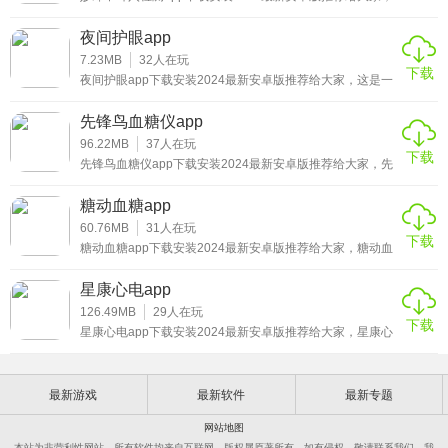
用户可以在线上和自己想要的整形项目的医院医生等等做好
个帖解答整形问题。想找真实和热闹的整形社区？点开悦美
妙郎中耳穴检测是一个检测功能的使用软件，能满足耳穴爱
沟通
好者学习，临床科研和辅助治疗等多种功能，以及按摩、艾
夜间护眼app
吧。
灸、美容、妙郎中耳穴教学科研检测系统具有耳穴学习、健
康监测、自动寻找阳性穴位、养生保健等非专业人员的使
7.23MB
32
人在玩
下载
用，针灸治疗等专业医务人员。
夜间护眼app下载安装2024最新安卓版推荐给大家，这是一
更新日志
款5000万人都在用的专业护眼工具!在这个快速,迅捷的资讯
时代,人们难免熬夜通宵,您是否烦恼于夜间看漫画,读小说时
悦美 V7.3.8更新日志（2020-9-24）
先锋鸟血糖仪app
那刺眼的手机亮度?夜间护眼就将为您解决此类烦恼,让您享
9月大促惊喜上线！换季大作战，焕颜亮肌不要钱啦~爱美的
受快速资讯,娱乐的同时,也不忘保护您的眼睛。
96.22MB
37
人在玩
下载
先锋鸟血糖仪app下载安装2024最新安卓版推荐给大家，先
小仙女快来！！
锋鸟血糖仪app是一款用于糖尿病，高血压，等慢性病的管
理，集大数据运算、个性化短视频交流及家庭管理为一体的
津贴专场，订金仅需3折，还可叠加机构尾款券哦！
糖动血糖app
健康应用。涉及：大健康，慢性病管理，短视频，科学运动
攒能量抽奖可获得瓜分10亿现金红包的机会哦！
及自营在线商城。
60.76MB
31
人在玩
下载
糖动血糖app下载安装2024最新安卓版推荐给大家，糖动血
花样焕新颜，就等你来！
糖app是一款专为糖尿病患者设计，帮助用户通过自身血糖
监测，了解自身血糖和生活行为(饮食、运动、情绪、药品
V7.3.5.1更新日志（2020-9-3）
星康心电app
等)的关系，通过调整生活行为，找到适合自己的控糖方式。
9月大促惊喜上线！换季大作战，焕颜亮肌不要钱啦~爱美的
126.49MB
29
人在玩
下载
星康心电app下载安装2024最新安卓版推荐给大家，星康心
小仙女快来！！
电app能够帮助用户进行心电监测操作，实时进行心电监测
操作，实时查看监测信息，了解个人的身体状况。
六大畅销品类任你挑选，可立减8000元！
津贴专场，订金仅需3折，还可叠加机构尾款券哦！
最新游戏
最新软件
最新专题
攒能量抽奖可获得瓜分10亿现金红包的机会哦！
网站地图
本站为非营利性网站，所有软件均来自互联网，版权属原著所有。如有侵权，敬请联系我们，我