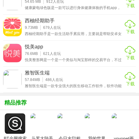
用户也能随心选择咨询，一对一服务更注重你的隐私，软件
54.65 MB
912
人在玩
下载
还内置法规大全、案例参考、个税计算等生活实用工具。
健康蒙电绿色版是一款可以进行身体健康体验的手机app，
想知道我们身体各项健康指数，可以通过健康蒙电app进行
体验报名，所有的体验结果都会记录在软件上，系统会跟体
西柚经期助手
验结果提供合理
9.73MB
679
人在玩
下载
西柚经期助手是一款生活助手累应用，主要就是帮助安卓女
性用户能够自动的记录和计算女性生理周期，让你在生理周
期能够调整好自己的状态，除了记录生理周期外，软件还用
悦美app
过有生活小贴士、日历等功能，能够解决大部分女性生理期
间遇到的各种问题。西柚经期助手还能够提供大姨妈来临时
76.6MB
621
人在玩
下载
间、受孕期的推测、安全期的计算等等，让想要宝宝的你能
悦美整形网是一个是一个类似与淘宝那样的交易平台，不过
够快速的受孕，让不想要宝宝的你也能够安心享受性生活，
这里交易的是各种整形方案，悦美app则是越美整形网推出
当然能够准确计算
的手机app软件，类似于手机淘宝。用户可以在悦美app联系
雅智医生端
医院进行整容项目，也可以在手机上和医院做好沟通和交
流，当然里面的医生都是说自己好的，用户需要自行判断。
57.84MB
486
人在玩
下载
认真说起来，悦美app也是一款采用了o2o模式的手机软件，
雅智医生端是一款专业强大的医生移动工作软件，软件功能
用户可以在线上和自己想要的整形项目的医院医生等等做好
众多，提供了患者管理、就诊回访、转诊、学习培训、居民
沟通
筛查、远程会诊、血糖记录等功能，可以帮助医生进行有效
的就诊管理，提高服务患者的工作效率，实现对糖尿病患者
精品推荐
的持续护理以及教育指导，有需要的用户赶快来下载雅智医
生端官方版吧！
软件特色
【整形特卖】
精选整形特价优惠项目，每个项目上线前都经过不低于5天的
BT全网搜索
斗罗大陆手
今日水印相
我的世界
yoyopet画