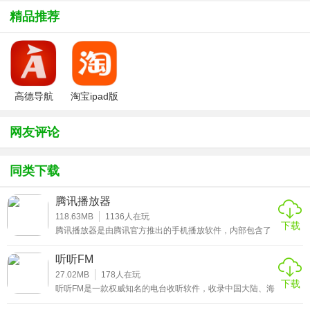
为用户们提供丰富的电台节目，小说、歌曲、评书、相声、
小品等电台节目一应俱全，用户可以根据自己的需求，选择
精品推荐
电台节目进行收听，有需要的用户赶快来下载听听FM安卓版
吧！
高德导航
淘宝ipad版
iphone版
网友评论
同类下载
腾讯播放器
118.63MB
1136
人在玩
下载
腾讯播放器是由腾讯官方推出的手机播放软件，内部包含了
大量国外的欧美大片和一些由粉丝们自己制作的视频，画面
清晰度比较高，不会出现盗版视频的黑影、打码等情况。用
听听FM
户在观看视频的时候，如果有些不想让别人看到的视频还可
以使用系统提供的密码锁进行加密，加密之后的视频就可以
27.02MB
178
人在玩
下载
自己一个人进行观看；同时它还支持下载进度条和下载速度
听听FM是一款权威知名的电台收听软件，收录中国大陆、海
的提供，让用户能够全面了解每一个视频的下载速度，不用
外地区、港澳台地区等众多广播电台，覆盖面非常广，能够
因为特殊情况导致进度条卡住而浪费等待时间。和其他的播