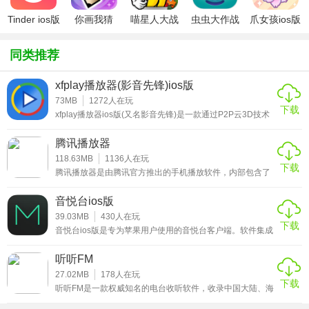
软件中问题咨询进行反馈，谢谢您的大力支持
Tinder ios版
你画我猜
喵星人大战
虫虫大作战
爪女孩ios版
ipad版
破解版ios
ipad版
同类推荐
xfplay播放器(影音先锋)ios版
73MB
1272
人在玩
下载
xfplay播放器ios版(又名影音先锋)是一款通过P2P云3D技术
进行在线视频和音频播放的播放器，目前这款播放器支持
wmv、asf、mp3、wma、swf等多种主流影音格式，内置多
腾讯播放器
种视频解码器就连一些比较特殊的视频播放格式也可以进行
观看，此外还可以使用它来播放磁铁链接、BT种子中的视
118.63MB
1136
人在玩
下载
频。和QQ影音这种大家常用的播放器相比，这款播放占用的
腾讯播放器是由腾讯官方推出的手机播放软件，内部包含了
手机内存比较低、运行速度比较快、支持的格
大量国外的欧美大片和一些由粉丝们自己制作的视频，画面
清晰度比较高，不会出现盗版视频的黑影、打码等情况。用
音悦台ios版
户在观看视频的时候，如果有些不想让别人看到的视频还可
以使用系统提供的密码锁进行加密，加密之后的视频就可以
39.03MB
430
人在玩
下载
自己一个人进行观看；同时它还支持下载进度条和下载速度
音悦台ios版是专为苹果用户使用的音悦台客户端。软件集成
的提供，让用户能够全面了解每一个视频的下载速度，不用
最新、最全的MV以及英文MV，只为粉丝打造一个舒适完美
因为特殊情况导致进度条卡住而浪费等待时间。和其他的播
的音乐平台。小编以前一有喜欢的歌手推出新歌了，就想在
听听FM
放器相比，腾讯播放器的资源比较丰富，不管是上映的电
第一时间内获取到最新的MV资讯，查看高清视频。但是总是
影、电视剧还是没有上映的国外影视都可以在这里
回敬道一些小网站，MV画质差就算了，还都是色情小广告。
27.02MB
178
人在玩
下载
大部分人都应该和小编一样苦于没有一个很好的平台去观
听听FM是一款权威知名的电台收听软件，收录中国大陆、海
看，小编这里带来的音悦台ios版将最新的创意高清视频以及
外地区、港澳台地区等众多广播电台，覆盖面非常广，能够
网友