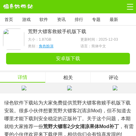
首页
游戏
软件
资讯
排行
专题
最新
荒野大镖客救赎手机版下载
大小：
1.87GB
更新时间：2025-12-03
类别：
角色扮演
语言：简体中文
安卓版下载
详情
相关
评论
绿色软件下载站为大家免费提供荒野大镖客救赎手机版下载
安装。很多小伙伴想要荒野大镖客2(清凉mod)，但不知道去
哪里才能下载到安全稳定的正版补丁。关于这个问题，本期
就给大家推荐一份
荒野大镖客2少女清凉果体mod补丁
，有需
要的小伙伴欢迎来下载使用，相信你们会有惊喜发现的!