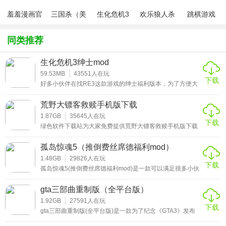
调整参数，使用之后就可以让游戏中的男女角色拥有的清凉
羞羞漫画官
三国杀（美
生化危机3
欢乐狼人杀
跳棋游戏
方版v1.0.1
化包绅士奶
绅士mod
游戏
外观啦!
杀版）
同类推荐
生化危机3绅士mod
59.53MB
43551
人在玩
下载
好多小伙伴在找RE3这款游戏的绅士福利版本，为了方便大
家下载，本期就为大家整理带来生化危机3绅士mod版，满
足大家对游戏角色的遐想。感兴趣的小伙伴不能错过生化危
荒野大镖客救赎手机版下载
机3重制版福利mod哟!
1.87GB
35645
人在玩
下载
绿色软件下载站为大家免费提供荒野大镖客救赎手机版下载
安装。很多小伙伴想要荒野大镖客2(清凉mod)，但不知道去
哪里才能下载到安全稳定的正版补丁。关于这个问题，本期
孤岛惊魂5（推倒费丝席德福利mod）
就给大家推荐一份荒野大镖客2少女清凉果体mod补丁，有
需要的小伙伴欢迎来下载使用，相信你们会有惊喜发现的!
1.48GB
29826
人在玩
下载
孤岛惊魂5(推倒费丝席德福利mod)是一款可以满足很多小伙
伴对费丝各种幻想的模组。在这个专属补丁中，玩家可以尽
情的和这个女角色进行各种互动。感兴趣的朋友欢迎来孤岛
gta三部曲重制版（全平台版）
惊魂5可以睡的费丝女角色mod下载哟!
1.92GB
27591
人在玩
下载
gta三部曲重制版(全平台版)是一款为了纪念《GTA3》发布
20周年而推出的特殊版本，在这个作品中官方为了唤起老玩