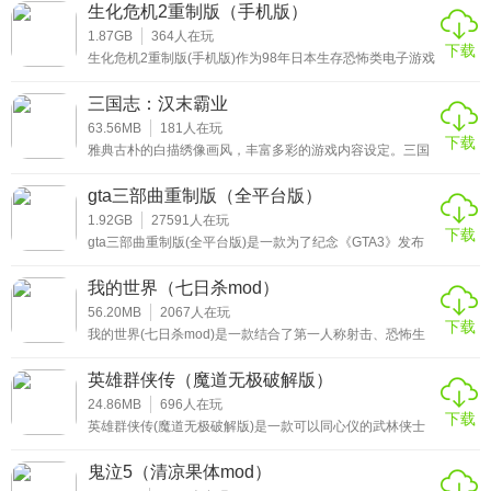
哪里才能下载到安全稳定的正版补丁。关于这个问题，本期
生化危机2重制版（手机版）
就给大家推荐一份荒野大镖客2少女清凉果体mod补丁，有
需要的小伙伴欢迎来下载使用，相信你们会有惊喜发现的!
1.87GB
364
人在玩
下载
生化危机2重制版(手机版)作为98年日本生存恐怖类电子游戏
《生化危机2》这一著名作品的重制版本，它的画面级别是
是依照《生化危机7》进行打造的，带给玩家经典的生存玩
三国志：汉末霸业
法的同时，重新带大家了解故事的真相。
63.56MB
181
人在玩
下载
雅典古朴的白描绣像画风，丰富多彩的游戏内容设定。三国
志：汉末霸业安卓破解版是一款扮演君主的回合制手游，主
要是基于中国人自己对三国游戏的新思维和新视角，我们将
gta三部曲重制版（全平台版）
创造一个不同的三国世界。深入刻画了三国城市间的地域差
异，以及各自武将能力与特征的异同点，并以天时地利人和
1.92GB
27591
人在玩
下载
为重点，结合战法中天时地利人和的调配，展开了精彩的战
gta三部曲重制版(全平台版)是一款为了纪念《GTA3》发布
斗。感兴趣的小伙伴赶紧来下载这款三国志：汉末霸业破解
20周年而推出的特殊版本，在这个作品中官方为了唤起老玩
版游戏体验吧。
家的情怀，保留许多标志性场景和英文梗，这些可以让他们
我的世界（七日杀mod）
重新沉浸在“给他爱”的游戏世界中，体验从前那般紧张刺激
的都市小人物生活。
56.20MB
2067
人在玩
下载
我的世界(七日杀mod)是一款结合了第一人称射击、恐怖生
存以及塔防等元素的全新MC沙盒类手游。玩家在这里不仅
要面临着每七天一次的血月，还要不断的收集食物和资源，
英雄群侠传（魔道无极破解版）
以此来加固自己的防御堡垒，让你可以在血月那天可以抵抗
住丧尸潮的危机，这样原汁原味的融合类玩法不知道你会不
24.86MB
696
人在玩
下载
会喜欢呢?
英雄群侠传(魔道无极破解版)是一款可以同心仪的武林侠士
结婚的武侠单机类手游。当然这款手游除了可以结婚，还拥
有其他角色扮演类游戏特有的强化、锻造、修炼等玩法。喜
鬼泣5（清凉果体mod）
欢这种经典像素风的朋友欢迎来英雄群侠传攻略魔道无极破