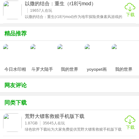
家的情怀，保留许多标志性场景和英文梗，这些可以让他们
以撒的结合：重生（r18污mod）
重新沉浸在“给他爱”的游戏世界中，体验从前那般紧张刺激
的都市小人物生活。
19657
人在玩
下载
以撒的结合：重生(r18污mod)作为地牢探险类像素风游戏的
模组，相信有不少小伙伴已经对这个版本垂涎已久了吧!你会
在这里体验到无尽的绅士剧情，收集各种神奇的装备与道具
资源提升自己。如果小伙伴们对这款玩法感兴趣的话，那就
精品推荐
来以撒的结合重生r18污mod下载吧!
今日水印相
斗罗大陆手
我的世界
yoyopet画
我的世界
机（考勤打
游破解版无
（七日杀
质助手
（0元送无
卡作弊版）
限钻石
mod）
（120帧超
限钻石）
网友评论
高清）
同类下载
荒野大镖客救赎手机版下载
1.87GB
35645
人在玩
下载
绿色软件下载站为大家免费提供荒野大镖客救赎手机版下载
安装。很多小伙伴想要荒野大镖客2(清凉mod)，但不知道去