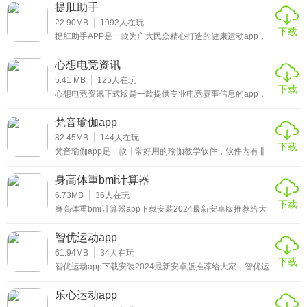
速成为一个运动达人。使用这款应用可以让你掌握健身运动
提肛助手
的技巧，并且还有丰富的运动的科普，让你成为运动界的佼
佼者。软件中还有丰富的运动视频，让你能够轻松的观看，
22.90MB
1992
人在玩
下载
不需要太过于复杂的操作，能够让你随时的都进行学习，快
提肛助手APP是一款为广大民众精心打造的健康运动app，
速的进行锻炼。
事先做好预防管理工作，有任何语音提示会在第一时间告知
你，可以促进你的身体健康，还可以提供血液循环等服务，
心想电竞资讯
帮助你迅速建立健康的管理模式，实现疾病预防处理，带来
多种体验功能，帮助你在这里更好地解决，实现一对一的优
5.41 MB
125
人在玩
下载
质管理服务。
心想电竞资讯正式版是一款提供专业电竞赛事信息的app，
心想电竞资讯APP主旨是给大众带来最稳定最丰富的电竞赛
事直播数据分析，对游戏有兴趣的用户，可以随时来这里了
梵音瑜伽app
解各种最新电
82.45MB
144
人在玩
下载
梵音瑜伽app是一款非常好用的瑜伽教学软件，软件内有非
常多的瑜伽教学视频，用户可以随时打开软件进行学习，还
有非常多的瑜伽教程，你可以随时的进行查询，想要找什么
身高体重bmi计算器
瑜伽课程都可以自己挑选，同时，所有的瑜伽课程还有专门
的分类，你都可以根据自己的需求进行选择，找课程非常的
6.73MB
36
人在玩
下载
方便!
身高体重bmi计算器app下载安装2024最新安卓版推荐给大
家，身高体重bmi计算器可以根据需求来进行依据标准的设
定，根据需要输入身高、体重之后就可以快速计算出结果，
智优运动app
得出的指数与你的身体健康状况有关，是生活中比较常用的
计算软件!
61.94MB
34
人在玩
下载
智优运动app下载安装2024最新安卓版推荐给大家，智优运
动软件是一款记录各种骑行数据的应用。支持多种运动方式
的记录，可随时掌握骑行路程信息，更轻松的掌握各种骑行
乐心运动app
数据，制定合理的骑行计划完成。