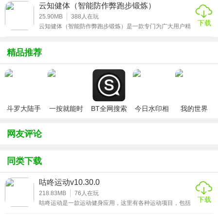
都将会被实时记录，并且你还可以随时在线查看自己的历史
云知健体（智能防作弊跑步锻炼）
步数。另外用户还可以通过后台专门设置的步数红包兑换收
益，走得越多赚得越多，激励更多的用户可以参与进来，绿
25.90MB
388
人在玩
下载
色出行!
云知健体（智能防作弊跑步锻炼）是一款专门为广大用户精
心打造的健康管理平台，利用 GPS和重力传感器技术，实时
记录学生运动轨迹、里程、速度、步数等数据，识别用户常
用手机型号，智能识别，自动统计各阶段里程的速度信息，
精品推荐
直观显示用户的运动全过程，包含轨迹、里程以及相关的运
动数据等等。
斗罗大陆手
一按就能时
BT全网搜索
今日水印相
我的世界
游破解版无
停的怀表汉
机（考勤打
（七日杀
限钻石
化安卓版
卡作弊版）
mod）
网友评论
同类下载
咕咚运动v10.30.0
218.83MB
76
人在玩
下载
咕咚运动是一款运动健身应用，这里有各种运动项目，包括
瑜伽，跑步，户外，网球，羽毛球等，让用户能够在这里迅