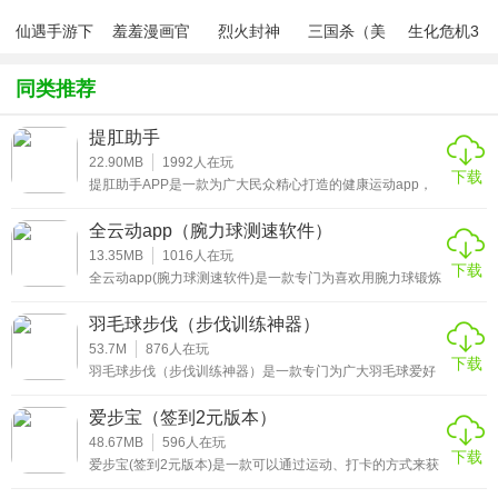
息，了解运动的情况。
仙遇手游下
羞羞漫画官
烈火封神
三国杀（美
生化危机3
2、你可以在这里学习到很多关于运动健身的相关知识，快速
载
方版v1.0.1
化包绅士奶
绅士mod
杀版）
的掌握运动的技巧。
同类推荐
3、让每一位用户都能够更快捷的科学的锻炼，提高你的运动
提肛助手
能力。
22.90MB
1992
人在玩
下载
提肛助手APP是一款为广大民众精心打造的健康运动app，
事先做好预防管理工作，有任何语音提示会在第一时间告知
你，可以促进你的身体健康，还可以提供血液循环等服务，
全云动app（腕力球测速软件）
帮助你迅速建立健康的管理模式，实现疾病预防处理，带来
多种体验功能，帮助你在这里更好地解决，实现一对一的优
13.35MB
1016
人在玩
下载
质管理服务。
全云动app(腕力球测速软件)是一款专门为喜欢用腕力球锻炼
手臂力量的朋友打造的工具。通过它可以随时监测到当前运
动的各项数据和指标，并且还支持蓝牙连接。如果你喜欢这
羽毛球步伐（步伐训练神器）
款应用的话，那就来全云动监测腕力球转速app下载吧!
53.7M
876
人在玩
下载
羽毛球步伐（步伐训练神器）是一款专门为广大羽毛球爱好
者精心打造的步伐训练辅助器，可以看到羽毛球比赛中，反
应速度要很快，及时接球，步伐到位，队员还可以根据不同
爱步宝（签到2元版本）
的情况，选用不同的步伐。很多用户也想像国家队那样，那
么这个软件最适合不过了，用户可以在这里学习各种羽毛球
48.67MB
596
人在玩
下载
技术，包括步伐、杀球、挑球、搓球等等。
爱步宝(签到2元版本)是一款可以通过运动、打卡的方式来获
取赚钱的软件。通过这款app，用户每天的运动轨迹和程度