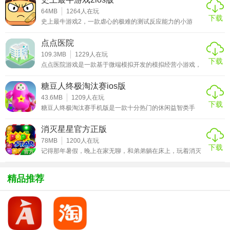
子精确的抓取，五颜六色的玩具蛋等你来拿，进行孵化获得
有趣的玩家，满足你所有的想象，带来治愈的游戏体验。除
64MB
1264
人在玩
下载
此之外，游戏玩法非常的简单易上手，采用了开心抓娃娃玩
史上最牛游戏2，一款虐心的极难的测试反应能力的小游
法，玩家们将可以轻松的进行上手，各种各种各样的惊喜玩
戏，如果你对你的反应能力有信心的话不妨来试试。别怪小
具
编没有提醒你，这款游戏，操作是十分简单的，但是难度真
点点医院
的非常大。小编玩过之后一度怀疑自己手指的灵活性。所以
别说是拿到S级评价了，就算是能够达到最低要求过关都有
109.3MB
1229
人在玩
下载
些难度，小编也仅仅是能保证撑过关而已，在游戏中，玩家
游戏特色
点点医院游戏是一款基于微端模拟开发的模拟经营小游戏，
需要完成各种各样的小游戏，操作简单有趣又十分容易上
时下疫情肆虐，点点医院可以帮您打发无聊的时间，陨石尘
1、游戏采用精致唯美的游戏画风进行打造，为玩家们带来超
瘾，掌握诀窍才能过关
埃来袭，城市空气质量持续下降，新的疾病由此产生，情况
糖豆人终极淘汰赛ios版
紧迫，医院急需持续扩建以救治更多病人……在游戏中，你
棒的视觉体验!
需要扩建医院，接收更多病人，操作非常简单，只需点点
43.6MB
1209
人在玩
下载
点，即可收获资金和医疗物资，不氪金，简单休闲，力求游
2、游戏中玩家们将使用开心抓娃娃玩法，将我们的玩具进行
糖豆人终极淘汰赛手机版是一款十分热门的休闲益智类手
戏结束时重症为0，有兴趣的朋友不妨下载挑战。游戏特色
游，一经上线就赢得广大玩家的喜爱。这款游戏整体玩法丰
抓取!
1、扩建医院，接收
富有趣，拥有十分可爱的卡通画面风格，在游戏中玩家需要
消灭星星官方正版
抢在其他玩家到达炮台之前，通过灵巧的走位，躲避炮弹，
3、在游戏内有着超多的玩具蛋，每个玩具蛋都将可以孵化出
抢先到达炮台，获取控制权并阻止其他玩家登顶。除此之
78MB
1200
人在玩
下载
外，糖豆人终极淘汰赛手机版为了添加游戏的可玩性，游戏
我们的玩具!
记得那年暑假，晚上在家无聊，和弟弟躺在床上，玩着消灭
还支持联机进行玩耍，所有同台竞技的玩家，永远都不会知
星星这个游戏。那时的快乐便是分数超过记录，没有过多的
道下一个挑战是什么，
言语，互相只是看着对方玩着游戏，消灭星星操作极其简单
以至于我在第一次看到这游戏时便了解了这个游戏的玩法，
精品推荐
可谓是一目了然。这款游戏的核心玩法是通过消灭星星来获
得积分的关卡模式。简单来说就是消除，没有时间限制，但
是每一关有目标分数,你同时消去的星星越多，就能得到越高
分，最后剩下的