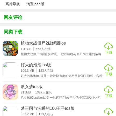
高德导航
淘宝ipad版
iphone版
网友评论
同类下载
植物大战僵尸2破解版ios
1.47GB
668
人在玩
下载
植物大战僵尸2破解版ios是一款以植物与僵尸为主题的策略
塔防类手游。作为植物大战僵尸系列的续作，该作延续了前
作的经典玩法，并加入了许多新元素。游戏中玩家需要收集
好大的泡泡ios版
阳光、在土地上种植植物防止僵尸的入侵。如果你玩过一
代，那么相信你一定轻松上手~值得一提的一点是豌豆射手
109.3 MB
123
人在玩
下载
的变化，该作加入了植物的表情变化，简直是萌翻了有木
好大的泡泡ios版是一款轻松有趣的休闲益智闯关游戏，各种
有！本次小编将为大家带来植物大战僵尸2的ios破解版本，
关卡等着你加入，其中每个关卡都很有趣，玩家可以在游戏
已经修改了大量初始金币，喜欢的朋友快来下载试试吧！
过程中获得很多快乐。闯关过程中充满着各种各样的挑战，
爪女孩ios版
玩家要小心处理这里的每一个游戏。当他们遇到游戏中的障
碍物时，他们必须灵活避开，这样他们才能继续前进，直到
215MB
1327
人在玩
下载
他们到达终点，感兴趣的小伙伴赶紧来下载这款好大的泡泡
爪女孩(Clawberta)是一款运行在ios平台的小清新风格休闲
ios版游戏体验吧。
游戏，该游戏整体采用了可爱的卡通画风，趣味无比的模拟
操作，通过点击屏幕来灵活的操控这个机器，不断的甩动爪
梦王国与沉睡的100王子ios版
子精确的抓取，五颜六色的玩具蛋等你来拿，进行孵化获得
游戏亮点
有趣的玩家，满足你所有的想象，带来治愈的游戏体验。除
832.2 MB
123
人在玩