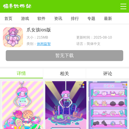
首页
游戏
软件
资讯
排行
专题
最新
爪女孩ios版
大小：
215MB
更新时间：2025-08-10
类别：
休闲益智
语言：简体中文
暂无下载
详情
相关
评论