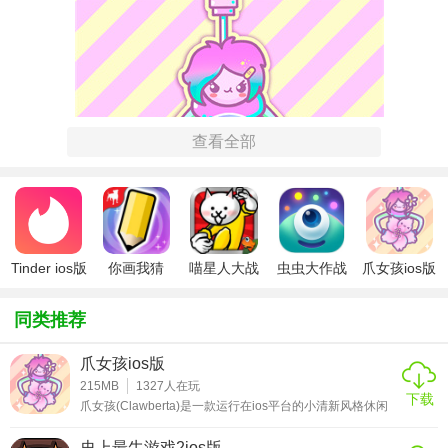
查看全部
Tinder ios版
你画我猜
喵星人大战
虫虫大作战
爪女孩ios版
ipad版
破解版ios
ipad版
同类推荐
爪女孩ios版
215MB
1327
人在玩
下载
爪女孩(Clawberta)是一款运行在ios平台的小清新风格休闲
游戏，该游戏整体采用了可爱的卡通画风，趣味无比的模拟
操作，通过点击屏幕来灵活的操控这个机器，不断的甩动爪
史上最牛游戏2ios版