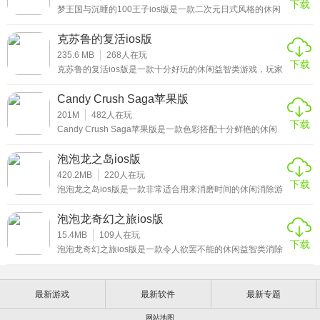
下载
此之外，游戏玩法非常的简单易上手，采用了开心抓娃娃玩
梦王国与沉睡的100王子ios版是一款二次元日式风格的休闲
1、趣味的游戏画面；
法，玩家们将可以轻松的进行上手，各种各种各样的惊喜玩
益智消除游戏，整个画面的制作非常精细，集合了收集、卡
具
牌、消除等多种玩法于一体，比传统故事类消除游戏覆盖面
2、精致的街机玩法；
克苏鲁的复活ios版
更广泛，上手也更简单，在享受游戏的过程中，享受精美画
3、多样性的游戏内容；
面，倾听悦耳的声音，感受动人的情节，何乐而不为?感兴
235.6 MB
268
人在玩
下载
趣的小伙伴赶紧来下载这款梦王国与沉睡的100王子ios版游
克苏鲁的复活ios版是一款十分好玩的休闲益智类游戏，玩家
4、数百种不同的玩具解锁。
戏体验吧。
在一次偶然中发现沉睡在深海的传奇古神克苏鲁，它向你保
证，只要你能帮它找到那八个触角，就能得到丰厚的报酬。
Candy Crush Saga苹果版
玩家需要通过点击屏幕，寻找对自己有帮助的道具和线索，
解开谜题，就能找到克苏鲁的触角，从而获得丰厚的奖励，
201M
482
人在玩
下载
感兴趣的小伙伴赶紧来下载这款克苏鲁的复活ios版游戏体验
Candy Crush Saga苹果版是一款色彩搭配十分鲜艳的休闲
吧。
消除游戏，活泼明快的游戏节奏，带玩家进入到一个充满幻
想的游戏世界中。游戏里各种颜色糖果爆炸的音效清脆悦
泡泡龙之岛ios版
耳，仿佛连耳朵都可以感受到那甜美、梦幻的音乐，加上糖
果下落时的特殊节奏感，让指尖的动作跟着音乐节拍慢慢地
420.2MB
220
人在玩
下载
舞动起来，感兴趣的小伙伴赶紧来下载这款Candy Crush
泡泡龙之岛ios版是一款非常适合用来消磨时间的休闲消除游
Saga苹果版游戏体验吧。
戏，游戏的玩法非常的简单易上手，玩家通过需将颜色球发
射到与墙相同颜色的泡泡上，只需三个或者三个以上就可以
泡泡龙奇幻之旅ios版
清除泡泡，当所有的泡泡都被清除后，玩家可以得到丰厚的
奖励并进入下一个关卡，非常适合用来消磨无聊的时间，感
15.4MB
109
人在玩
下载
兴趣的小伙伴赶紧来下载这款泡泡龙之岛ios版游戏体验吧。
泡泡龙奇幻之旅ios版是一款令人欲罢不能的休闲益智类消除
游戏，由超级受欢迎的偶像团队制作而来，玩家将在游戏中
体验一种新的消除方法，游戏为玩家提供超多不同难度的玩
法模式，玩家可以自由选择自己合适的角色进行华丽的战
最新游戏
最新软件
最新专题
斗，并利用各种出现的道具进行不断地消除，感兴趣的小伙
伴赶紧来下载这款泡泡龙奇幻之旅ios版游戏体验吧。
网站地图