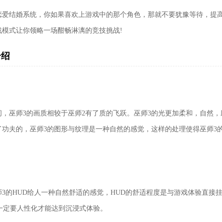
恋爱结婚系统，你如果喜欢上游戏中的那个角色，那就不要犹豫等待，提高
战模式让你领略一场酣畅淋漓的竞技挑战!
弊版）
介绍
）
问，巫师3的画质相较于巫师2有了质的飞跃。巫师3的光更加柔和，自然
了功夫的，巫师3的图形与纹理是一种自然的感觉，这样的处理使得巫师3
师3的HUD给人一种自然舒适的感觉，HUD的舒适程度是与游戏体验直接
D一定要人性化才能达到沉浸式体验。