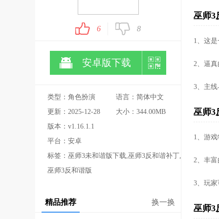
巫师3
6
8
1、这
安卓版下载
2、逼
3、主
类型：角色扮演
语言：简体中文
巫师3
更新：2025-12-28
大小：344.00MB
版本：v1.16.1.1
1、游
平台：安卓
标签：巫师3未和谐版下载,巫师3反和谐补丁,
2、丰
巫师3反和谐版
3、玩
精品推荐
换一换
巫师3