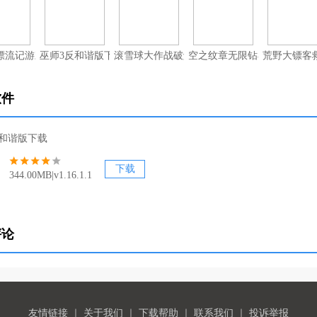
漂流记游戏中文单机版
巫师3反和谐版下载
滚雪球大作战破解版下载
空之纹章无限钻石版
荒野大镖客
软件
反和谐版下载
下载
344.00MB|v1.16.1.1
评论
友情链接
｜
关于我们
｜
下载帮助
｜
联系我们
｜
投诉举报