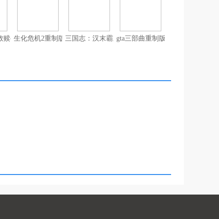
救赎手机版下载
生化危机2重制版（手机版）
三国志：汉末霸业
gta三部曲重制版（全平台版）