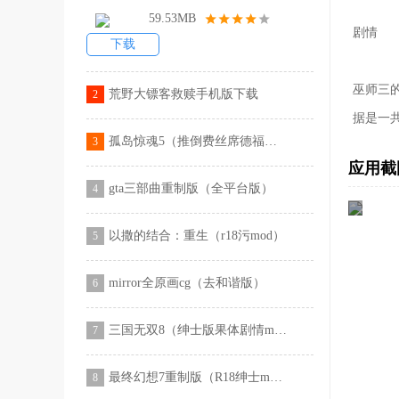
59.53MB
剧情
下载
巫师三
荒野大镖客救赎手机版下载
2
据是一
孤岛惊魂5（推倒费丝席德福利mod）
3
应用截
gta三部曲重制版（全平台版）
4
以撒的结合：重生（r18污mod）
5
mirror全原画cg（去和谐版）
6
三国无双8（绅士版果体剧情mod）
7
最终幻想7重制版（R18绅士mod）
8