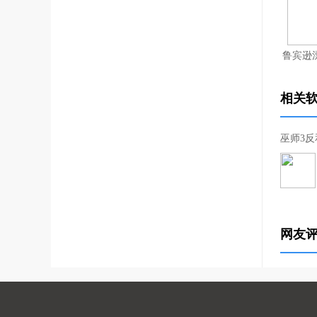
鲁宾逊
相关
巫师3
网友