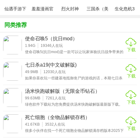
3、确保自己活下来，享受刺激的枪战，体验刺激的死亡竞
仙遇手游下
羞羞漫画官
烈火封神
三国杀（美
生化危机3
赛。
载
方版v1.0.1
化包绅士奶
绅士mod
杀版）
鲨鱼机器人无限钻石无限金币游戏点评：
同类推荐
一流的冒险模式和独特的界面风格能给你带来无限的乐趣，
使命召唤5（抗日mod）
不同的难度给玩家带来更多的乐趣，你可以在这里自由探
1.94G
19346
人在玩
索，操纵各种各样的机器人冒险战斗，他们会成为更好的解
下载
使命召唤5(抗日mod)是一款可以让玩家体验抗日战争带来的
残酷景象的第一人称射击游戏的模组，围绕英勇的八路军同
谜大师。
奸诈的日军之间展开的奋死抵抗的历史情节。采用了顶级的
七日杀a19(中文破解版)
图像引擎，高清晰的画面表现把战场打造的更加逼真和残
忍。想要体验这场战斗的朋友欢迎来使命召唤5mod抗日亮
49.9MB
12030
人在玩
下载
剑战争模组下载!
如果你喜欢玩一些建基地抵御丧尸的游戏的话，本期七日杀
a19(中文破解版)手游将会满足你的口味。超高自由度的游戏
地图和玩法，让你可以在这里过把末日生存建造瘾哟!话不多
汤米快跑破解版（无限金币钻石）
说，对这款七日杀a19上帝模式指令代码大全破解版感兴趣
的朋友不要错过哟!
99.63MB
7261
人在玩
下载
绿色软件下载站为您免费提供汤米快跑破解版最新版下载。
汤米快跑破解版(无限金币钻石)是一款以经久不衰的火柴人
作为题材的rpg动作类射击游戏。玩家将会操控一个叫汤米的
死亡细胞（全物品解锁存档）
火柴人在车水马龙的城市中与狡猾的克隆人展开追逐战，面
对敌人强大的火力输出时，难以招架的你可以借助角色自身
41.67KB
3532
人在玩
下载
的种技能以及丰富的武器道具来实现完美的脱困和反杀。
很多小伙伴在找一个死亡细胞全物品解锁满存档版本2025下
载途径，为了方便大家能够更快的体验到这个版本，本期就