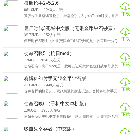
可以解锁不同类型的机器人，持续提升机器人技能战斗力，
孤胆枪手2v5.2.6
控制机器人参与一场热血之战，获胜后即可解锁更多武器装
备。使用第一人称视角，感兴趣的小伙伴赶紧来下载这款鲨
861.0MB
1243
人在玩
下载
鱼机器人无限钻石无限金币游戏体验吧。
孤胆枪手又翻译孤枪手、异型枪手，SigmaTeam研发，采用
PC平台为数不多的45°俯视射击模式。每一部作品都延续了
黑暗、血腥的画面风格，让玩家感到压抑。经过了漫长的等
僵尸时代3死城中文版（无限金币钻石钞票）
待，终于推出了《孤胆枪手2》。
39.72MB
152
人在玩
下载
僵尸时代3死城中文版(无限金币钻石钞票)是一款画风十分Q
萌的动作射击类游戏。在这个末日环境下，你将会与各种变
异僵尸进行对抗，利用你收集而来的武器与弹药，将成群结
使命召唤5（抗日mod）
队的它们全部击败，拯救幸存下来的人类，与他们一起重新
建立新的人类文明。
1.94G
19346
人在玩
下载
使命召唤5(抗日mod)是一款可以让玩家体验抗日战争带来的
残酷景象的第一人称射击游戏的模组，围绕英勇的八路军同
奸诈的日军之间展开的奋死抵抗的历史情节。采用了顶级的
赛博科幻射手无限金币钻石版
图像引擎，高清晰的画面表现把战场打造的更加逼真和残
忍。想要体验这场战斗的朋友欢迎来使命召唤5mod抗日亮
41.64MB
2999
人在玩
下载
剑战争模组下载!
各种各样的机器人，紧张刺激的射击玩法。赛博科幻射手无
限金币钻石版是一款令人血脉喷张的射击游戏，有很多武器
可供选择，而且有多种装备可以用来伪装你的机器人，这样
使命召唤6（手机中文单机版）
对你的射击战斗更有利，收获大快人心的射击体验，多人玩
法等你自己去探索。丰富多彩的关卡地图，感兴趣的小伙伴
1.90GB
2933
人在玩
下载
赶紧来下载这款赛博科幻射手中文破解版游戏体验吧。
使命召唤6(手机中文单机版)是一款无需付费，无需网络也可
以玩的安卓动作射击类游戏。作为cod4现代战争的续作，其
战役剧情的背景就设定在其之后。不过小伙伴们也别担心上
吸血鬼幸存者（中文版）
下内容承接不上的问题，完全可以看做是单篇故事进行体验