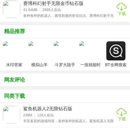
为朋友们准备了一款死亡细胞(全物品解锁存档)mod，感兴
赛博科幻射手无限金币钻石版
趣的小伙伴欢迎来这里下载哟，相信你会有惊喜发现的!
41.64MB
2999
人在玩
下载
各种各样的机器人，紧张刺激的射击玩法。赛博科幻射手无
限金币钻石版是一款令人血脉喷张的射击游戏，有很多武器
可供选择，而且有多种装备可以用来伪装你的机器人，这样
对你的射击战斗更有利，收获大快人心的射击体验，多人玩
精品推荐
法等你自己去探索。丰富多彩的关卡地图，感兴趣的小伙伴
赶紧来下载这款赛博科幻射手中文破解版游戏体验吧。
水印管家
模拟山羊
斗罗大陆手
一按就能时
BT全网搜索
v3.1
游破解版无
停的怀表汉
限钻石
化安卓版
网友评论
同类下载
鲨鱼机器人2无限钻石版
239M
128
人在玩
下载
丰富多彩的游戏内容，各种各样的机器人。鲨鱼机器人无限
钻石无限金币是一款深受玩家喜爱的机器人冒险游戏，玩家