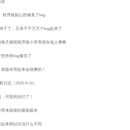
也是
】程序猿贴心的修复了bug
g倒下了，又有千千万万个bug起来了
们每天都把程序猿小哥哥按在地上摩擦
把所有bug修完了
，新版本用起来会很爽的！
更新日志（2020-9-10）
们，可想死你们了！
你带来探探的最新版本
看起来和以往没什么不同