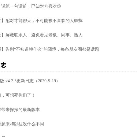
】说第一句话前，已知对方喜欢你
扰】配对才能聊天，不可能被不喜欢的人骚扰
尬】屏蔽联系人，避免看见老板、同事、熟人
圈】告别“不知道聊什么”的囧境，每条朋友圈都是话题
日志
版 v4.2.3更新日志（2020-9-19）
们，可想死你们了！
你带来探探的最新版本
看起来和以往没什么不同