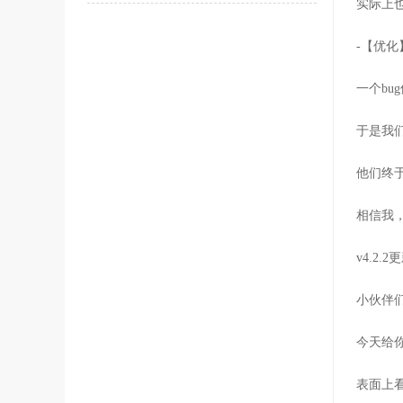
实际上
-【优化
一个bu
于是我
他们终于
相信我
v4.2.2
小伙伴
今天给
表面上