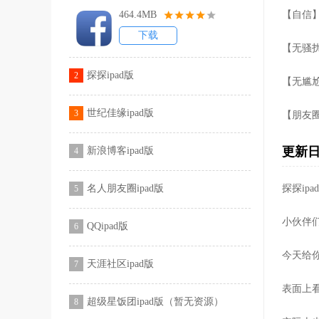
464.4MB
【自信
下载
【无骚
探探ipad版
2
【无尴
世纪佳缘ipad版
3
【朋友
更新
新浪博客ipad版
4
名人朋友圈ipad版
探探ipad
5
小伙伴
QQipad版
6
今天给
天涯社区ipad版
7
表面上
超级星饭团ipad版（暂无资源）
8