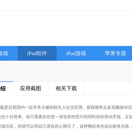
e游戏
iPad软件
iPad游戏
苹果专题
应用截图
相关下载
介绍
pad版是目前国内一款非常火爆的陌生人社交应用。探探拥有众多高颜值9
法也十分简单。你只需要在欣赏一张张异性照片的同时轻轻滑动手指，左
对成功后，你就可以和自己喜欢的人聊天了，这样聊起来也会比较有兴致