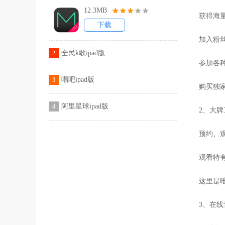
12.3MB
获得海
下载
加入粉
全民k歌ipad版
2
参加各
唱吧ipad版
3
购买独
阿里星球ipad版
4
2、大
预约、
观看特
这里是
3、在线