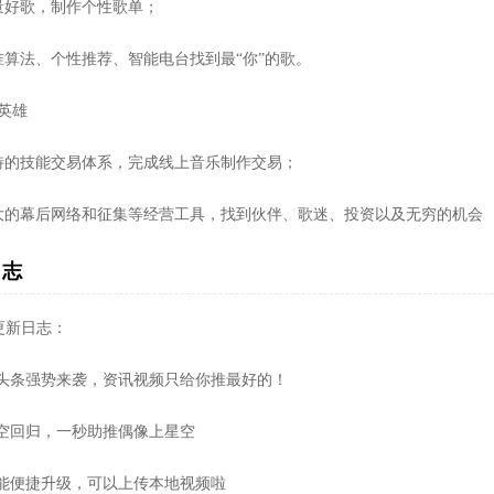
量好歌，制作个性歌单；
准算法、个性推荐、智能电台找到最“你”的歌。
英雄
特的技能交易体系，完成线上音乐制作交易；
大的幕后网络和征集等经营工具，找到伙伴、歌迷、投资以及无穷的机会
日志
.6更新日志：
星头条强势来袭，资讯视频只给你推最好的！
星空回归，一秒助推偶像上星空
功能便捷升级，可以上传本地视频啦