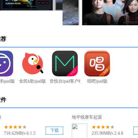
推荐
ipad版
全民k歌ipad版
音悦台ipad客户端（已下架）
唱吧ipad版
软件
恒
地平线赛车起源
下载
718.62MB|v.6.1.5
235.90MB|v.2.4.8