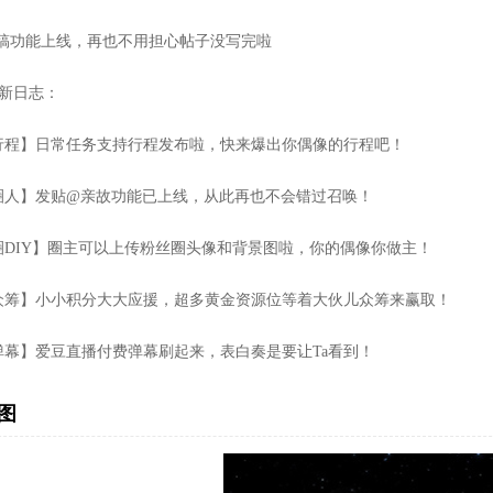
草稿功能上线，再也不用担心帖子没写完啦
0更新日志：
行程】日常任务支持行程发布啦，快来爆出你偶像的行程吧！
圈人】发贴@亲故功能已上线，从此再也不会错过召唤！
圈DIY】圈主可以上传粉丝圈头像和背景图啦，你的偶像你做主！
众筹】小小积分大大应援，超多黄金资源位等着大伙儿众筹来赢取！
弹幕】爱豆直播付费弹幕刷起来，表白奏是要让Ta看到！
图