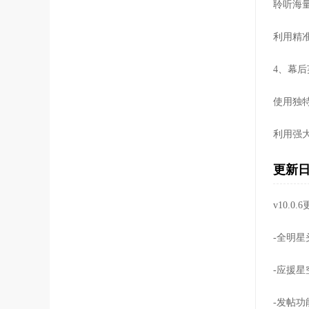
聆听海
利用精
4、幕后
使用独
利用强
更新
v10.0
-全明
-应援
-发帖