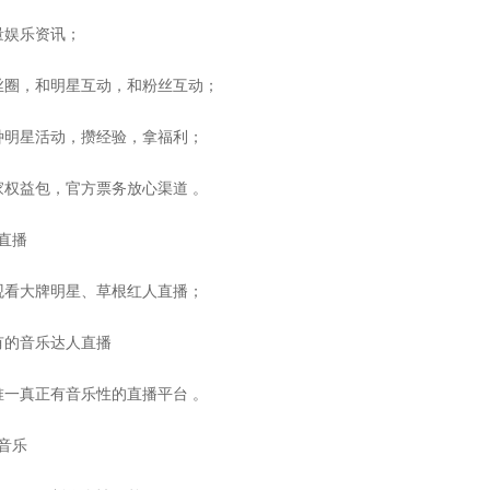
量娱乐资讯；
丝圈，和明星互动，和粉丝互动；
种明星活动，攒经验，拿福利；
家权益包，官方票务放心渠道 。
牌直播
观看大牌明星、草根红人直播；
有的音乐达人直播
唯一真正有音乐性的直播平台 。
音乐