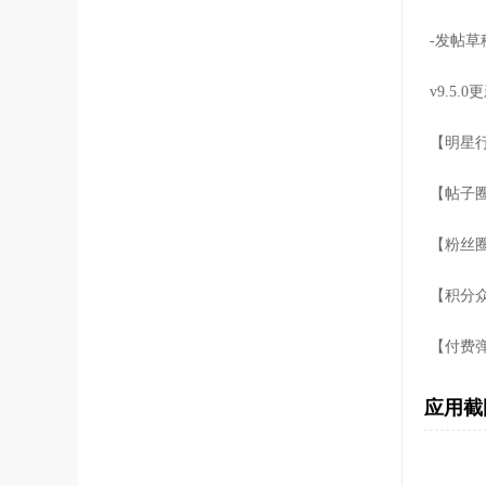
-发帖
v9.5.
【明星
【帖子
【粉丝
【积分
【付费
应用截