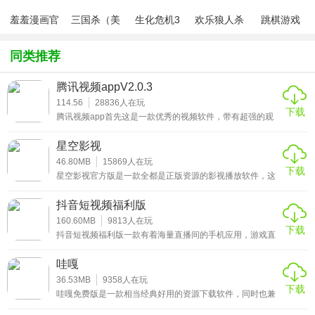
功能层级，更多新功能等你来尝试。
羞羞漫画官
三国杀（美
生化危机3
欢乐狼人杀
跳棋游戏
★小编点评★
方版v1.0.1
化包绅士奶
绅士mod
游戏
杀版）
同类推荐
如果你也喜欢看电影，但是又苦于找不到想要的资源，可以
来哇嘎这款软件试试，要是你有自己制作的程序，也能和其
腾讯视频appV2.0.3
他用户分享，并在这个平台上发布。其他人要是有分享一些
114.56
28836
人在玩
下载
动画、音乐、电视剧、电影、游戏之类的资源，你也可以直
腾讯视频app首先这是一款优秀的视频软件，带有超强的观
看体验，每一个使用过的用户都是给的很高的评价，大量的
接下载，资源都有经过检测，保证无毒。
美女直播，随时在线等待各位老司机观看，无论你是白天还
星空影视
是夜晚，什么时候打开，就什么时候都有，你要的功能这里
都能找到，爱你所爱，想你所想。特别现场版的视频资源和
46.80MB
15869
人在玩
下载
影视资源都是能够让你爽到没边。
星空影视官方版是一款全都是正版资源的影视播放软件，这
个app里面有各种各样的电影和电视剧，汇聚全网资源，使
用起来特别方便，绝对能够震撼你的视觉和听觉，播放速度
抖音短视频福利版
极快，基本上不需要等待缓冲时间。热门的综艺也是应有尽
有，高评分好剧随便追，趣味视频随心看。
160.60MB
9813
人在玩
下载
抖音短视频福利版一款有着海量直播间的手机应用，游戏直
播、户外直播、美女直播应有尽有，不怕你找不到想看的，
就怕你不知道该选择哪一个。全网高颜值的小姐姐和小哥哥
哇嘎
都加入本平台，非常多优秀的主播给你带来一场场精彩的真
人表演秀，赶走无聊还你激情的生活，平台还有活动可以全
36.53MB
9358
人在玩
下载
民参加，边看直播边拿福利，就在这款软件里，赶紧来下载
哇嘎免费版是一款相当经典好用的资源下载软件，同时也兼
吧。
具播放功能，在这个app上面，你能找到各种各样的视频资