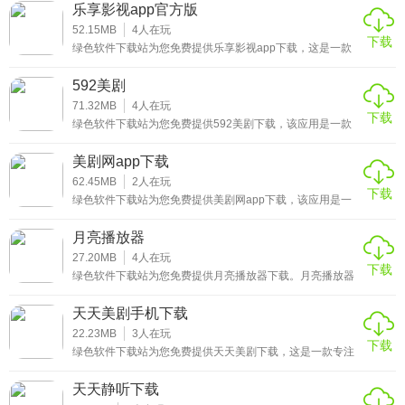
动于一体，为广大韩剧爱好者打造沉浸式的观剧体验。在这
乐享影视app官方版
里，用户可以轻松发现最新最热的韩剧资源，获取详细的剧
情介绍、演员信息以及幕后花絮，同时还能参与话题讨论，
52.15MB
4
人在玩
下载
与志同道合的剧迷分享观剧心得。
绿色软件下载站为您免费提供乐享影视app下载，这是一款
专注于为用户提供丰富影视资源的移动应用，涵盖了电影、
电视剧、综艺、动漫等多种类型的内容，满足不同用户的观
592美剧
影喜好。无论是热门的院线大片、经典的电视剧集，还是时
下流行的综艺节目和动漫新作，用户都能在这里找到心仪的
71.32MB
4
人在玩
下载
作品。
绿色软件下载站为您免费提供592美剧下载，该应用是一款
专注于美剧资源整合与分享的工具，致力于为用户提供便
捷、高效的美剧获取渠道。在当下丰富的影视内容中，越来
美剧网app下载
越多的美剧爱好者希望能随时随地欣赏精彩剧集，而592美
剧下载凭借其对美剧资源的精准收录和及时更新，成为众多
62.45MB
2
人在玩
下载
用户寻找心仪美剧的理想选择。
绿色软件下载站为您免费提供美剧网app下载，该应用是一
款专注于美剧资源聚合与分发的移动客户端，致力于为用户
打造便捷、高效的观剧体验。用户可通过官方渠道轻松获取
月亮播放器
安装包，无需复杂操作即可快速部署使用，满足随时随地追
更优质美剧的需求。
27.20MB
4
人在玩
下载
绿色软件下载站为您免费提供月亮播放器下载。月亮播放器
是一款专注于本地视频播放的高效工具，支持主流媒体格式
解码与高清画质渲染。该软件针对用户对流畅观影的核心需
天天美剧手机下载
求，优化了硬件加速与资源占用表现，能在各类设备上实现
低功耗稳定运行。
22.23MB
3
人在玩
下载
绿色软件下载站为您免费提供天天美剧下载，这是一款专注
于汇聚海量正版美剧资源的移动应用平台。它致力于为国内
观众打造便捷、流畅的美剧观看体验，整合了丰富的剧集
天天静听下载
库，涵盖经典老剧与热门新番。平台注重用户操作的简洁性