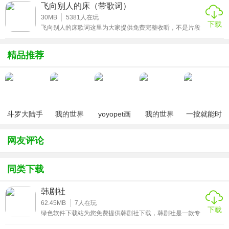
源，用户可以随时随地挑选自己喜欢的资源在线观看，当然
飞向别人的床（带歌词）
也能免费下载，超多专业靠谱的观影工具任你选择，你能够
享受到更加优质愉悦的观影体验。
30MB
5381
人在玩
下载
飞向别人的床歌词这里为大家提供免费完整收听，不是片段
的试听歌曲，而且完整版本的歌曲，同时当你在听歌的时
候，会同时为你显示出来每一句歌词，这样我们可以非常直
观的了解到具体的歌词意思，不用担心听不懂具体的咬字。
精品推荐
而且在使用的时候也是非常的方便的，功能的操作非常简
单。
斗罗大陆手
我的世界
yoyopet画
我的世界
一按就能时
游破解版无
（七日杀
质助手
（0元送无
停的怀表汉
限钻石
mod）
（120帧超
限钻石）
化安卓版
网友评论
高清）
同类下载
韩剧社
62.45MB
7
人在玩
下载
绿色软件下载站为您免费提供韩剧社下载，韩剧社是一款专
注于韩剧内容的移动应用，集剧集播放、资讯浏览、社区互