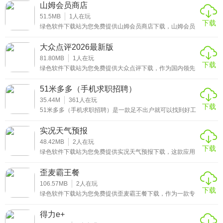
用户提供精准全面的天气信息查询服务。无论是日常出行规
山姆会员商店
划、户外作业安排还是长途旅行准备，用户都能通过这款软
件快速获取实时气温、湿度、风向风力、降水概率等核心气
51.5MB
1
人在玩
下载
象数据，提前做好应对各类天气状况的准备。
绿色软件下载站为您免费提供山姆会员商店下载，山姆会员
商店是沃尔玛旗下专为会员打造的高端仓储式购物应用，依
托全球供应链优势，为会员提供涵盖生鲜、家电、母婴、美
大众点评2026最新版
妆等全品类的4000多种精选商品。
81.80MB
1
人在玩
下载
绿色软件下载站为您免费提供大众点评下载，作为国内领先
的本地生活服务平台，大众点评涵盖餐饮、住宿、休闲娱
乐、丽人等海量生活场景，能为用户提供真实可信的消费评
51米多多（手机求职招聘）
价、精准的商户推荐以及便捷的在线预订服务。
35.44M
361
人在玩
下载
51米多多（手机求职招聘）是一款足不出户就可以找到好工
作的实用手机软件，在这里你可以找到大量可靠的城市服务
业招聘信息，工资高，可包吃住，五险一金，有良好的福
实况天气预报
利。无论是企业用户还是个人用户，你都可以在这里找到你
需要的、优秀的人才和可靠的工作，在这里等着你。
48.42MB
2
人在玩
下载
绿色软件下载站为您免费提供实况天气预报下载，这款应用
是一款专注于提供精准、实时天气信息的实用工具，能满足
用户日常出行、生活安排等多方面的天气查询需求。无论是
歪麦霸王餐
想了解当前的实时温度、湿度，还是未来几天的天气趋势，
它都能为您及时呈现。
106.57MB
2
人在玩
下载
绿色软件下载站为您免费提供歪麦霸王餐下载，作为一款专
注于餐饮优惠服务的平台，歪麦霸王餐依托大数据精准匹配
用户口味偏好与商家促销需求，为消费者打造了一个集美食
得力e+
探索、优惠获取、到店体验于一体的综合性服务入口。