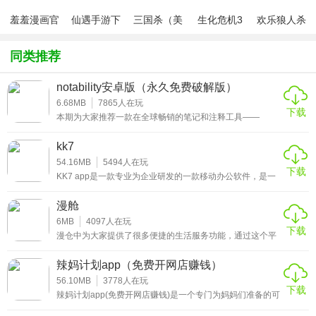
天府通app特色
羞羞漫画官
仙遇手游下
三国杀（美
生化危机3
欢乐狼人杀
1、天府通app可用来直接扫码乘坐成都公交地铁，扫码过闸
方版v1.0.1
载
化包绅士奶
绅士mod
游戏
杀版）
真优雅，还能在线充值，也可以在线查询地铁公交卡的金
同类推荐
额。
notability安卓版（永久免费破解版）
2、可以在天府通app生成很多的电子卡，如公交卡，社保
6.68MB
7865
人在玩
卡，水电卡，让你告别实体的时代，只要在手机上就能办理
下载
本期为大家推荐一款在全球畅销的笔记和注释工具——
各种业务。
notability安卓版(永久免费破解版)。用户可以通过使用这个
软件来记录各种生活琐事和职业流程。并且它的功能非常的
kk7
3、每笔消费记录都可以查询，非常清楚；每个缴费网点都可
丰富且其强大，非常注重用户的隐私保护，小伙伴们不用担
心自己的私人信息被泄露的问题哟!喜欢的朋友欢迎来下载哟!
54.16MB
5494
人在玩
以在线查询，非常方便。
下载
KK7 app是一款专业为企业研发的一款移动办公软件，是一
款功能强大的的APP，软件功能包含即时通讯，企业通讯
录，方便企业内部员工的沟通，提高办事效率，为企业节省
漫舱
人力成本和时间效率，还提供了工作台，企业公众号等许多
的功能服务，企业也可以在此软件组织专属于的组织架构，
6MB
4097
人在玩
下载
方便员工快速查找，让沟通更便捷，是一款帮助企业用户更
漫仓中为大家提供了很多便捷的生活服务功能，通过这个平
好的移动办公。是一款非常实用的软件，快来下载体验吧！
台大家可以将自己平时的一些生活闲置用品发布在里面，这
样可以免费获取到曝光，其他的用户看到了之后，如果觉得
辣妈计划app（免费开网店赚钱）
有用的东西就会进行购买，让大家可以很好的去运用好自己
的闲置，不会造成浪费的情况。而且在里面购买也非常的便
56.10MB
3778
人在玩
下载
宜，又可以实现正常的使用。
辣妈计划app(免费开网店赚钱)是一个专门为妈妈们准备的可
以免费开店的平台。除了可以在线上售卖各种商品以外，辣