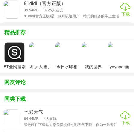
妈们还可以在这里自由的交流，把你的烦恼和育儿心得统统
91didi（官方正版）
都说出来。感兴趣的小伙伴来辣妈计划免费开店app官方正
版下载!
39.54MB
3725
人在玩
下载
91didi(官方正版)是一款可以给用户一站式的服务的掌上生活
平台，在这个平台用户可以随心选择你想要体验的出行服
务，还有一键定位功能和更多优质生活便利服务，有需要的
小伙伴欢迎来91didi安卓iOSapp正版下载体验!
精品推荐
BT全网搜索
斗罗大陆手
今日水印相
我的世界
yoyopet画
游破解版无
机（考勤打
（七日杀
质助手
限钻石
卡作弊版）
mod）
（120帧超
网友评论
高清）
同类下载
七彩天气
64.44MB
4
人在玩
下载
绿色软件下载站为您免费提供七彩天气下载，作为一款专注
于气象服务的实用工具，七彩天气依托权威气象数据源，为