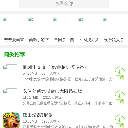
查看全部
羞羞漫画官
仙遇手游下
三国杀（美
生化危机3
欢乐狼人杀
破解说明
方版v1.0.1
载
化包绅士奶
绅士mod
游戏
杀版）
本游修改了无限金币，进入游戏即可获得
同类推荐
游戏特点
liftoff中文版（fpv穿越机模拟器）
54.20MB
5244
人在玩
升级的引擎，加速，控制你的速度机器的刹车和硝基!
下载
liftoff中文版(fpv穿越机模拟器)是一款可以让玩家采用第一人
油漆你的车，定制轮辋和疯狂购买新的贴花!争分夺秒AI车，
称视角进行模拟飞行的FPV专业练飞软件。它模拟了穿越机
各种练习模式，无论是你是一个刚入坑的萌新飞手，还是一
到达等级20!开快，打败你的对手!
头号公路无限金币无限钻石版
个竞速花飞大佬都可以进行体验。中文语言的设置，让很多
不懂外语的玩家可以更加了解无相关的设置与操作，一对一
111.17MB
2315
人在玩
获得更多的得分XP，提高你的水平和解锁新车!5个不同的世
下载
的翻译，让你在体验乐趣的同时还可以不断提升自身的控飞
头号公路无限金币无限钻石版是一款让人停不下来的赛车竞
界，12个赛道和3种游戏模式!
能力哟!
速游戏，你可以驾驶跑车在城市的路线上跑得很快，和世界
上喜欢赛车的朋友们一起加入速度，选择数百种不同的车辆
感受不同的，具有挑战性的世界驾驶的快感!在每一个赛道尝
熊出没2破解版
和路线，体验前所未有的竞技比赛，灵活的旋转方向盘避开
障碍物。精彩不容错过，感兴趣的小伙伴赶紧来下载这款头
10.78MB
1978
人在玩
试每个游戏模式!
下载
号公路无限金币破解版游戏体验吧。
经典手游大作“熊出没2”全新归来，全新的剧情对话、全新的