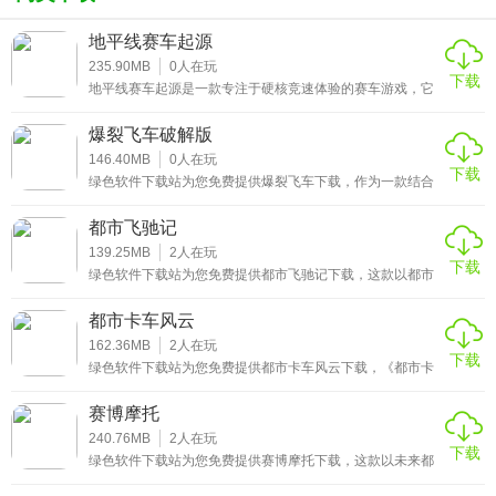
车，到达等级20！
地平线赛车起源
5.开快，打败你的对手！
235.90MB
0
人在玩
6.获得更多的得分XP，提高你的水平和解锁新车！
下载
地平线赛车起源是一款专注于硬核竞速体验的赛车游戏，它
7.5个不同的世界，12个赛道和3种游戏模式！
区别于市面上主打娱乐化的赛车作品，更注重还原真实赛车
运动的专业性。游戏的核心玩法围绕赛道竞速展开，玩家需
爆裂飞车破解版
8.感受不同的，具有挑战性的世界驾驶的快感！
要从新手车手起步，通过参与不同等级的赛事积累经验与奖
金，逐步解锁更高级别的赛车与赛道。
146.40MB
0
人在玩
9.在每一个赛道尝试每个游戏模式！
下载
绿色软件下载站为您免费提供爆裂飞车下载，作为一款结合
了机甲收集与竞速对抗的休闲游戏，它将硬核的机甲改装玩
法和轻松的赛道竞速体验巧妙融合，满足不同玩家的游玩需
都市飞驰记
求。在游戏里，玩家可以收集风格迥异的飞车机甲，每款机
甲都有专属的外观和性能特质，无论是偏爱速度型的轻便机
139.25MB
2
人在玩
下载
甲，还是倾向力量型的厚重机甲，都能找到适合自己的选
绿色软件下载站为您免费提供都市飞驰记下载，这款以都市
择。
为舞台的竞速游戏，将真实城市场景与刺激赛车体验深度融
合，让玩家在熟悉的街头巷尾感受风驰电掣的快感。游戏内
都市卡车风云
置多款性能各异的赛车，从家用轿车到顶级超跑，满足不同
玩家的驾驶偏好，同时丰富的赛道设计涵盖了城市高架、老
162.36MB
2
人在玩
下载
城窄巷、滨海大道等多种地形，每一条赛道都隐藏着独特的
绿色软件下载站为您免费提供都市卡车风云下载，《都市卡
近路与挑战。
车风云》是一款以现代都市物流运输为核心的模拟经营类游
戏，玩家将化身为一名卡车司机，在繁华的都市中开启自己
赛博摩托
的货运生涯。游戏中，你需要驾驶不同类型的卡车穿梭于城
市的大街小巷，完成各种货物运输任务，从普通的日用品到
240.76MB
2
人在玩
下载
大型机械设备，每一次运输都充满挑战与机遇。
绿色软件下载站为您免费提供赛博摩托下载，这款以未来都
市为背景的竞速游戏，将硬核摩托操控与赛博朋克美学深度