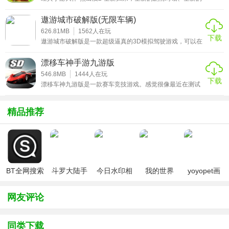
关卡、全新的界面和全新的效果，更多无厘头的搞怪剧情，
游戏特色
让人捧腹大笑的游戏对白，极致高清的3D画面，狂拽酷炫的
遨游城市破解版(无限车辆)
萌宠坐骑，震撼视觉的华丽特效，炫酷的光影特效，传神的
玩家需要在作品中不断的升级，改造自己的车辆。
角色设计及更多的游戏玩法都在“熊出没2”。熊出没2破解版
626.81MB
1562
人在玩
下载
根据同名动漫改编，官方正版授权的3D跑酷游戏，其高度还
游戏中为玩家制作设定了极具挑战性的玩法，拥有丰富的场
遨游城市破解版是一款超级逼真的3D模拟驾驶游戏，可以在
原了动画中的人物及动画场景，在这里玩家可体验到目前最
游戏中驾驶各种类型的车辆，去往各个城市，欣赏沿途的风
景和细节。
为先
景，采用了最新的3D游戏引擎技术，每个场景画面都非常真
漂移车神手游九游版
实，让你感受到真
作品中加入了很多不同的游戏世界，而且拥有不同主题的地
546.8MB
1444
人在玩
下载
图。
漂移车神九游版是一款赛车竞技游戏。感觉很像最近在测试
的狂野飙车9啊，感觉都是宣传片里面的，不信自己对比一
拥有非常细致的升级系统，通过大量的配件修改你的车。
下，另外貌似这时候出一个赛车游戏小编我不认为会大火，
因为现在QQ飞车手游和狂野飙车9占据一片天下的情况下英
精品推荐
在作品中还能自定义自己车辆的外形，能定制车辆的轮辋和
雄互娱再出一个赛车游戏很容易造成市场饱和情况，并且加
上游戏所需配置，氪金问题，等等种种情况下有很大可能不
贴花。
会大火，看游戏评论区和预约数就知道了，几乎没有人会认
在游戏中获得胜利并且加入了大量的得分XP。
可这个游戏，但
将会为你带来与众不同的水平和丰富的解锁车辆内容。
BT全网搜索
斗罗大陆手
今日水印相
我的世界
yoyopet画
游戏特点
游破解版无
机（考勤打
（七日杀
质助手
限钻石
卡作弊版）
mod）
（120帧超
1.升级和修改你的车！
网友评论
高清）
2.升级的引擎，加速，控制你的速度机器的刹车和硝基！
3.油漆你的车，定制轮辋和疯狂购买新的贴花！4.争分夺秒AI
同类下载