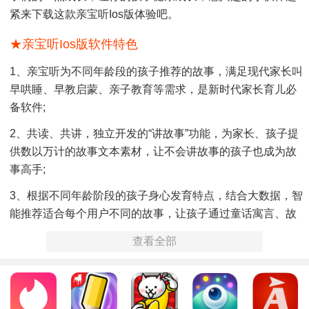
紧来下载这款亲宝听ios版体验吧。
★亲宝听ios版软件特色
1、亲宝听为不同年龄段的孩子推荐的故事，满足现代家长叫
早哄睡、早教启蒙、亲子教育等需求，是新时代家长育儿必
备软件;
2、共读、共讲，独立开发的“讲故事”功能，为家长、孩子提
供数以万计的故事文本素材，让不会讲故事的孩子也成为故
事高手;
3、根据不同年龄阶段的孩子身心发育特点，结合大数据，智
能推荐适合每个用户不同的故事，让孩子通过童话寓言、故
事儿歌、名人名著、国学经典、历史科普等丰富的有声内
查看全部
容，学知识，看世界，获得更好的成长。
★亲宝听ios版软件亮点
[哄睡神器] 定时收听，妈妈放心，让亲宝听陪伴小孩入睡;