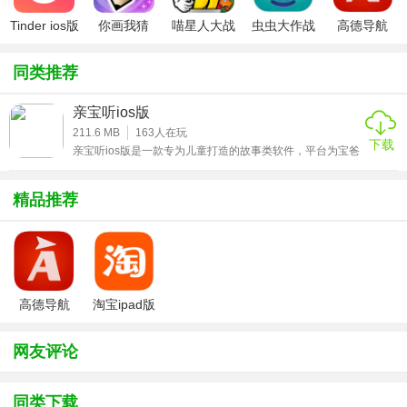
Tinder ios版
你画我猜
喵星人大战
虫虫大作战
高德导航
[宝宝练习] 宝宝自己给自己讲故事，训练宝宝讲故事的能力;
ipad版
破解版ios
ipad版
iphone版
[离线下载] 妈妈再也不用担心耗流量了，宝宝爱听的故事离线
同类推荐
也能听;
亲宝听ios版
[故事分享] 录制的故事可以分享给更多小朋友听，说不一定下
211.6 MB
163
人在玩
下载
一个当红主播就是你。
亲宝听ios版是一款专为儿童打造的故事类软件，平台为宝爸
宝妈们提供了大量优质的儿童哄睡歌谣，以真人为主的真人
真事为宝宝录制儿童故事，有了这个app，即使不在孩子身
★亲宝听ios版软件优势
边你也能为宝宝录制一个个充满爱的童话故事。用爱伴随着
精品推荐
孩子们的一点成长，让你的孩子健康成长，感兴趣的小伙伴
1、[故事排行]榜新增故事排行榜，最热门故事一目了然;
赶紧来下载这款亲宝听ios版体验吧。
2、[海量优质故事库] 海量优质故事任你挑国内外优质的儿童
故事;
高德导航
淘宝ipad版
3、[父母亲讲] 父母亲自为小孩录制故事，用世界上美的声音
iphone版
陪宝宝入睡。
网友评论
同类下载