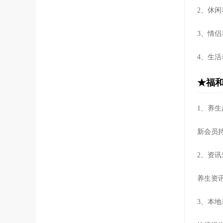
2、休
3、情
4、生
★福和
1、养
新会员
2、资
养生资
3、本