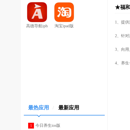
★福和
1、提
高德导航iphone版
淘宝ipad版
2、针
3、向
4、养
最热应用
/
最新应用
今日养生ios版
1