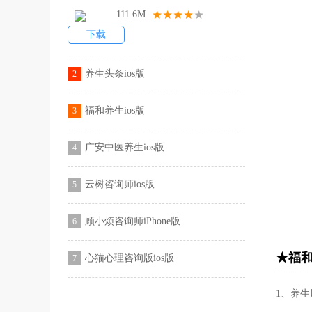
111.6M
下载
养生头条ios版
2
福和养生ios版
3
广安中医养生ios版
4
云树咨询师ios版
5
顾小烦咨询师iPhone版
6
★福和
心猫心理咨询版ios版
7
1、养生