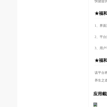
快捷提
★福和
1、界
2、平
3、用
★福和
该平台
养生之
应用截