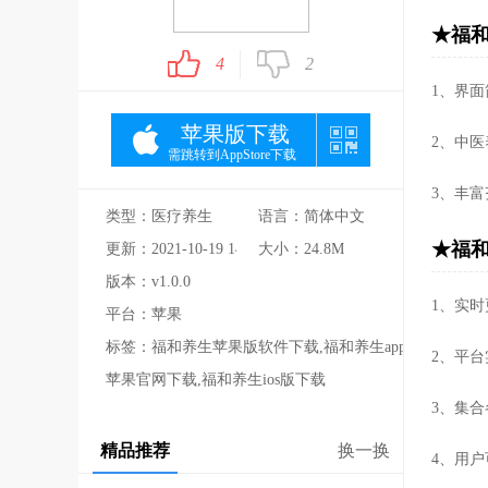
★福和
4
2
1、界
苹果版下载
2、中
需跳转到AppStore下载
3、丰
类型：医疗养生
语言：简体中文
★福和
更新：2021-10-19 14:16:10
大小：24.8M
版本：v1.0.0
1、实
平台：苹果
标签：福和养生苹果版软件下载,福和养生app
2、平
苹果官网下载,福和养生ios版下载
3、集
精品推荐
换一换
4、用