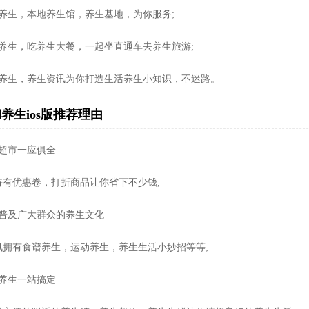
闲养生，本地养生馆，养生基地，为你服务;
侣养生，吃养生大餐，一起坐直通车去养生旅游;
活养生，养生资讯为你打造生活养生小知识，不迷路。
养生ios版推荐理由
生超市一应俱全
持有优惠卷，打折商品让你省下不少钱;
讯普及广大群众的养生文化
讯拥有食谱养生，运动养生，养生生活小妙招等等;
地养生一站搞定