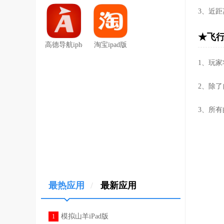
3、近
★飞行
高德导航iphone版
淘宝ipad版
1、玩
2、除
3、所
最热应用
/
最新应用
模拟山羊iPad版
1