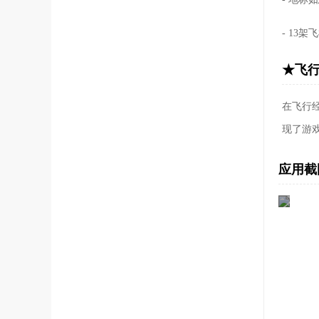
- 13
★飞行
在飞行
现了游
应用截