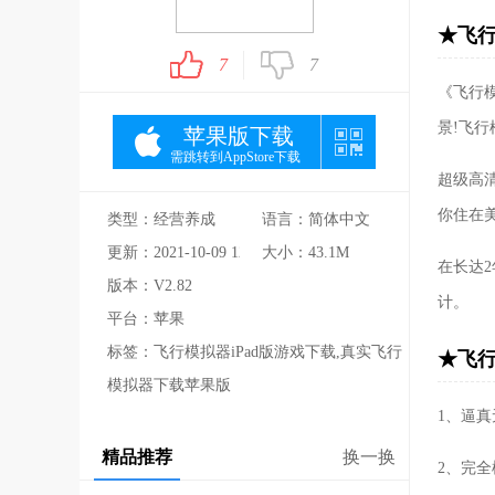
★飞行
7
7
《飞行模
景!飞
苹果版下载
需跳转到AppStore下载
超级高
你住在美
类型：经营养成
语言：简体中文
更新：2021-10-09 12:12:05
大小：43.1M
在长达
版本：V2.82
计。
平台：苹果
标签：飞行模拟器iPad版游戏下载,真实飞行
★飞行
模拟器下载苹果版
1、逼
精品推荐
换一换
2、完