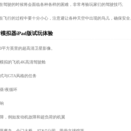
机在驾驶的时候将会面临各种各样的困难，非常考验玩家们的驾驶技巧;
飞在飞行的过程中要十分小心，注意避让各种天空中出现的鸟儿，确保安全
模拟器iPad版试玩体验
500平方英里的超高清卫星影像。
面模拟的飞机4K高清驾驶舱
模式与GTA风格的任务
时昼/夜循环
影响
发故障，例如发动机故障和超负荷的机翼
如恶魔岛，金门大桥，AT&T公园，甲骨文球馆等