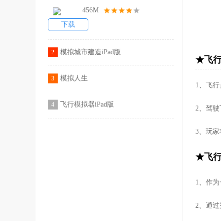
456M
下载
模拟城市建造iPad版
2
★飞行
模拟人生
3
1、飞
飞行模拟器iPad版
4
2、驾
3、玩
★飞行
1、作
2、通