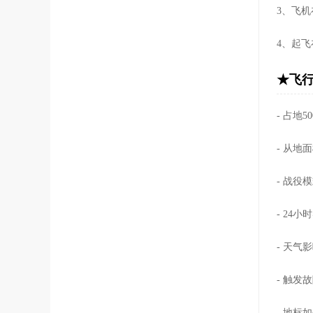
3、飞
4、起
★飞行
- 占地
- 从地
- 战役
- 24小
- 天气
- 触
- 地标