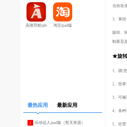
当你在
3、掌控
高德导航iphone版
淘宝ipad版
旋转、轻
制甚至是真
★旋
1、跳!
2、世界
3、可摧
最热应用
/
最新应用
4、各
乐动达人ipad版（暂无资源）
1
5、欣赏