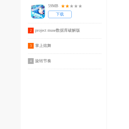
59MB
下载
project muse数据库破解版
2
掌上炫舞
3
旋转节奏
4