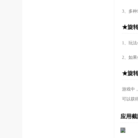
3、多
★旋
1、玩
2、如
★旋
游戏中
可以获
应用截